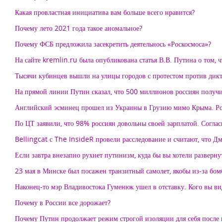
Какая провластная инициатива вам больше всего нравится?
Почему лето 2021 года такое аномальное?
Почему ФСБ предложила засекретить деятельнось «Роскосмоса»?
На сайте kremlin.ru была опубликована статья В.В. Путина о том, 
Тысячи кубинцев вышли на улицы городов с протестом против дикт
На прямой линии Путин сказал, что 500 миллионов россиян получил
Английский эсминец прошел из Украины в Грузию мимо Крыма. Росс
По ЦТ заявили, что 98% россиян довольны своей зарплатой. Согла
Bellingcat с The InsideR провели расследование и считают, что Дм
Если завтра внезапно рухнет путинизм, куда бы вы хотели разверну
23 мая в Минске был посажен транзитный самолет, якобы из-за бомб
Наконец-то мэр Владивостока Гуменюк ушел в отставку. Кого вы ви
Почему в России все дорожает?
Почему Путин продолжает режим строгой изоляции для себя после