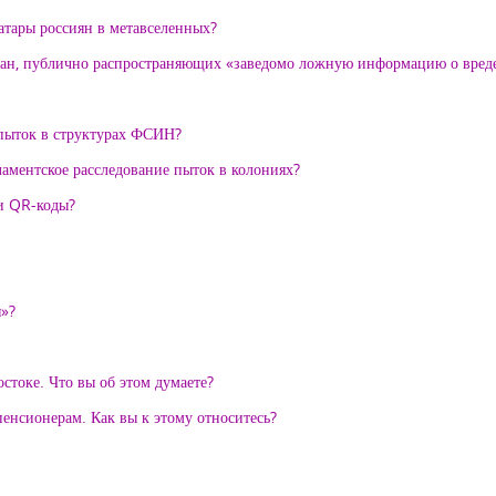
ватары россиян в метавселенных?
ждан, публично распространяющих «заведомо ложную информацию о вреде
 пыток в структурах ФСИН?
аментское расследование пыток в колониях?
и QR-коды?
я»?
токе. Что вы об этом думаете?
пенсионерам. Как вы к этому относитесь?