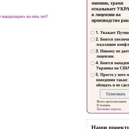
мнению, трамп
отказывает УКР
в лицензии на
 вакцинации» на пять лет?
производство рак
1. Уважает Путин
2. Боится увелич
эскалацию конфл
3. Никому не дает
лицензии.
4. Боится нападе
Украины на СШ
5. Просто у него 
поведения такая:
обещать и не сдел
Всего проголосовало
0 человек
Прошлые опросы
Наши проект