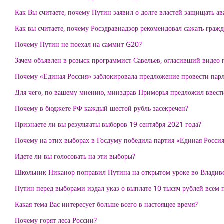
Как Вы считаете, почему Путин заявил о долге властей защищать а
Как вы считаете, почему Росздравнадзор рекомендовал сажать гра
Почему Путин не поехал на саммит G20?
Зачем объявлен в розыск программист Савельев, огласивший видео
Почему «Единая Россия» заблокировала предложение провести парл
Для чего, по вашему мнению, минздрав Приморья предложил ввест
Почему в бюджете РФ каждый шестой рубль засекречен?
Признаете ли вы результаты выборов 19 сентября 2021 года?
Почему на этих выборах в Госдуму победила партия «Единая Росси
Идете ли вы голосовать на эти выборы?
Школьник Никанор поправил Путина на открытом уроке во Владивос
Путин перед выборами издал указ о выплате 10 тысяч рублей всем 
Какая тема Вас интересует больше всего в настоящее время?
Почему горят леса России?