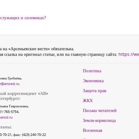
осслужащих и силовиках?
 на «Арсеньевские вести» обязательна.
я ссылка на оригинал статьи, или на главную страницу сайта:
https://w
Политика
евна Гребнёва,
Экономика
r@arsvest.ru
Защита прав
ый корреспондент «АВ»
етербурге:
ЖКХ
тьяна Гаврииловна,
Письма читателей
21-765-5754,
narod.ru
Земля-кормилица
кламы:
Вселенная
40-70-21, факс: (423) 240-70-22