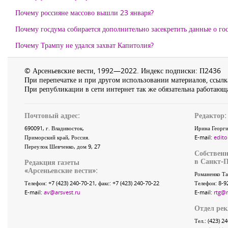
Почему россияне массово вышли 23 января?
Почему госдума собирается дополнительно засекретить данные о г
Почему Трампу не удался захват Капитолия?
© Арсеньевские вести, 1992—2022. Индекс подписки: П2436
При перепечатке и при другом использовании материалов, ссылка
При републикации в сети интернет так же обязательна работающа
Почтовый адрес:
Редактор:
690091
, г.
Владивосток
,
Ирина Георги
Приморский край
,
Россия
.
E-mail:
edito
Переулок Шевченко
, дом 9, 27
Собственн
в Санкт-П
Редакция газеты
«
Арсеньевские вести
»:
Романенко Та
Телефон:
+7 (423) 240-70-21
, факс:
+7 (423) 240-70-22
Телефон: 8-9
E-mail:
av@arsvest.ru
E-mail:
rtg@
Отдел ре
Тел.: (423) 2