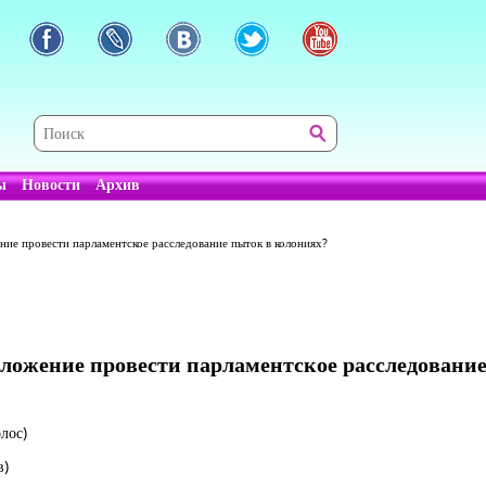
ы
Новости
Архив
ие провести парламентское расследование пыток в колониях?
ложение провести парламентское расследовани
лос)
в)