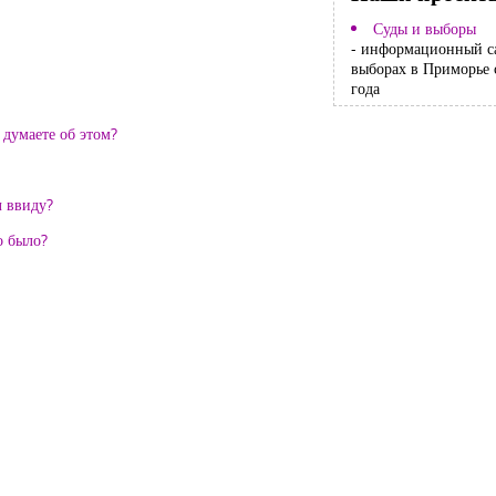
Суды и выборы
- информационный с
выборах в Приморье 
года
 думаете об этом?
л ввиду?
о было?