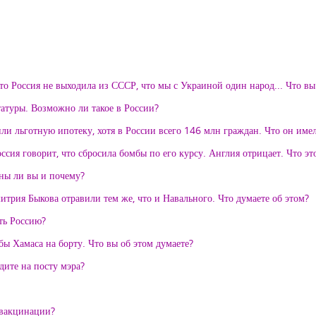
что Россия не выходила из СССР, что мы с Украиной один народ... Что вы
атуры. Возможно ли такое в России?
и льготную ипотеку, хотя в России всего 146 млн граждан. Что он име
ия говорит, что сбросила бомбы по его курсу. Англия отрицает. Что эт
сны ли вы и почему?
итрия Быкова отравили тем же, что и Навального. Что думаете об этом?
ть Россию?
ы Хамаса на борту. Что вы об этом думаете?
дите на посту мэра?
 вакцинации?