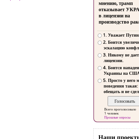
мнению, трамп
отказывает УКР
в лицензии на
производство рак
1. Уважает Путин
2. Боится увелич
эскалацию конфл
3. Никому не дает
лицензии.
4. Боится нападе
Украины на СШ
5. Просто у него 
поведения такая:
обещать и не сдел
Всего проголосовало
1 человек
Прошлые опросы
Наши проект