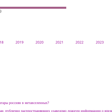
)
18
2019
2020
2021
2022
2023
ватары россиян в метавселенных?
ждан, публично распространяющих «заведомо ложную информацию о вреде