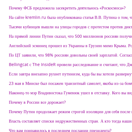
Почему ФСБ предложила засекретить деятельнось «Роскосмоса»?
На сайте kremlin.ru была опубликована статья В.В. Путина о том, 
Тысячи кубинцев вышли на улицы городов с протестом против дикт
На прямой линии Путин сказал, что 500 миллионов россиян получил
Английский эсминец прошел из Украины в Грузию мимо Крыма. Росс
По ЦТ заявили, что 98% россиян довольны своей зарплатой. Согла
Bellingcat с The InsideR провели расследование и считают, что Дм
Если завтра внезапно рухнет путинизм, куда бы вы хотели разверну
23 мая в Минске был посажен транзитный самолет, якобы из-за бомб
Наконец-то мэр Владивостока Гуменюк ушел в отставку. Кого вы ви
Почему в России все дорожает?
Почему Путин продолжает режим строгой изоляции для себя после
Власть составляет списки недружественных стран. А кто тогда наш
Что вам понравилось в последнем послании президента?