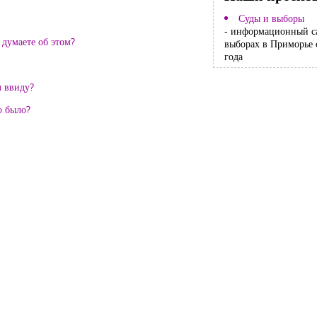
Суды и выборы
- информационный с
 думаете об этом?
выборах в Приморье 
года
л ввиду?
о было?