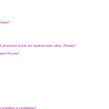
ытищах?
 результате упали все провластные сайты. Почему?
тории России?
осслужащих и силовиках?