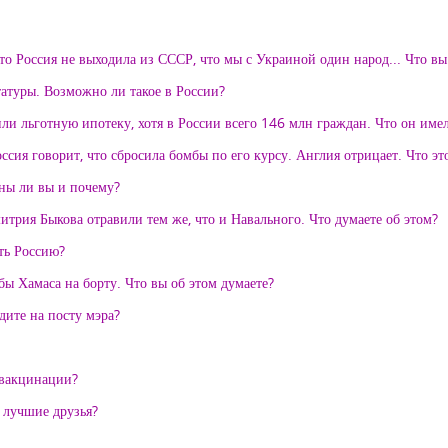
что Россия не выходила из СССР, что мы с Украиной один народ... Что вы
атуры. Возможно ли такое в России?
и льготную ипотеку, хотя в России всего 146 млн граждан. Что он име
ия говорит, что сбросила бомбы по его курсу. Англия отрицает. Что эт
сны ли вы и почему?
итрия Быкова отравили тем же, что и Навального. Что думаете об этом?
ть Россию?
ы Хамаса на борту. Что вы об этом думаете?
дите на посту мэра?
 вакцинации?
и лучшие друзья?