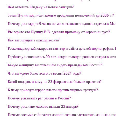
Чем ответить Байдену на новые санкции?
Зачем Путин подписал закон о продлении полномочий до 2036 г.?
Почему росгвардия 9 часов не могла захватить одного стрелка в М
Вы верите что Путину В.В. сделали прививку от корона-вируса?
Как вы ощущаете приход весны?
Роскомнадзор заблокировал твиттер и сайты детской порнографии. В
Горбачеву исполнилось 90 лет. какую главную роль он сыграл в ис
Какую женщину вы хотели бы видеть президентом России?
Что вы ждете более всего от весны 2021 года?
Какой подарок и кому на 23 февраля вам больше нравится?
К чему приведет террор власти против мирных граждан?
Почему усилились репрессии в России?
Почему россияне массово вышли 23 января?
Почему госдума собирается дополнительно засекретить данные о г