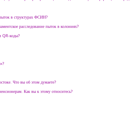
 пыток в структурах ФСИН?
аментское расследование пыток в колониях?
и QR-коды?
я»?
токе. Что вы об этом думаете?
пенсионерам. Как вы к этому относитесь?