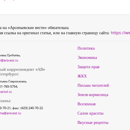
 на «Арсеньевские вести» обязательна.
я ссылка на оригинал статьи, или на главную страницу сайта:
https://w
Политика
евна Гребнёва,
Экономика
r@arsvest.ru
Защита прав
ый корреспондент «АВ»
етербурге:
ЖКХ
тьяна Гаврииловна,
Письма читателей
21-765-5754,
narod.ru
Земля-кормилица
кламы:
Вселенная
40-70-21, факс: (423) 240-70-22
Салон красоты
ma@arsvest.ru
Вкусные рецепты