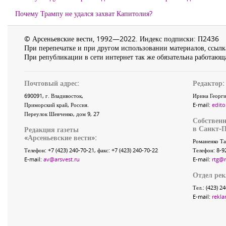
Почему Трампу не удался захват Капитолия?
© Арсеньевские вести, 1992—2022. Индекс подписки: П2436
При перепечатке и при другом использовании материалов, ссылка
При републикации в сети интернет так же обязательна работающа
Почтовый адрес:
Редактор:
690091
, г.
Владивосток
,
Ирина Георги
Приморский край
,
Россия
.
E-mail:
edito
Переулок Шевченко
, дом 9, 27
Собственн
в Санкт-П
Редакция газеты
«
Арсеньевские вести
»:
Романенко Та
Телефон:
+7 (423) 240-70-21
, факс:
+7 (423) 240-70-22
Телефон: 8-9
E-mail:
av@arsvest.ru
E-mail:
rtg@
Отдел ре
Тел.: (423) 2
E-mail:
rekla