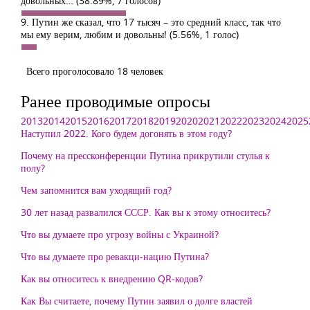
довольных…
(38.89%, 7 голосов)
9. Путин же сказал, что 17 тысяч – это средний класс, так что
мы ему верим, любим и довольны!
(5.56%, 1 голос)
Всего проголосовало 18 человек
Ранее проводимые опросы
2013
2014
2015
2016
2017
2018
2019
2020
2021
2022
2023
2024
2025
Наступил 2022. Кого будем догонять в этом году?
Почему на прессконференции Путина прикрутили стулья к
полу?
Чем запомнится вам уходящий год?
30 лет назад развалился СССР. Как вы к этому относитесь?
Что вы думаете про угрозу войны с Украиной?
Что вы думаете про ревакци-нацию Путина?
Как вы относитесь к внедрению QR-кодов?
Как Вы считаете, почему Путин заявил о долге властей