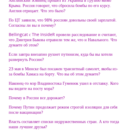
Английский эсминец прошел из Украины в Грузию мимо
Крыма. Россия говорит, что сбросила бомбы по его курсу.
Англия отрицает. Что это было?
По ЦТ заявили, что 98% россиян довольны своей зарплатой.
Согласны ли вы и почему?
Bellingcat с The InsideR провели расследование и считают,
что Дмитрия Быкова отравили тем же, что и Навального. Что
думаете об этом?
Если завтра внезапно рухнет путинизм, куда бы вы хотели
развернуть Россию?
23 мая в Минске был посажен транзитный самолет, якобы из-
за бомбы Хамаса на борту. Что вы об этом думаете?
Наконец-то мэр Владивостока Гуменюк ушел в отставку. Кого
вы видите на посту мэра?
Почему в России все дорожает?
Почему Путин продолжает режим строгой изоляции для себя
после вакцинации?
Власть составляет списки недружественных стран. А кто тогда
наши лучшие друзья?