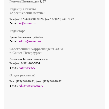
Переулок Шевченко
, дом 9, 27
Редакция газеты
«
Арсеньевские вести
»:
Телефон:
+7 (423) 240-70-21
, факс:
+7 (423) 240-70-22
E-mail:
av@arsvest.ru
Редактор:
Ирина Георгиевна Гребнёва,
E-mail:
editor@arsvest.ru
Собственный корреспондент «АВ»
в Санкт-Петербурге:
Романенко Татьяна Гаврииловна,
Телефон: 8-921-765-5754,
E-mail:
rtg@narod.ru
Отдел рекламы:
Тел.: (423) 240-70-21, факс: (423) 240-70-22
E-mail:
reklama@arsvest.ru