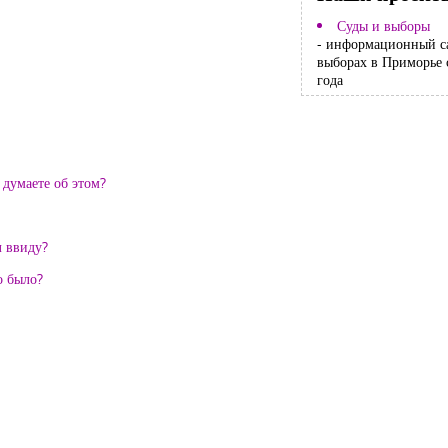
Суды и выборы
- информационный с
выборах в Приморье 
года
 думаете об этом?
л ввиду?
о было?