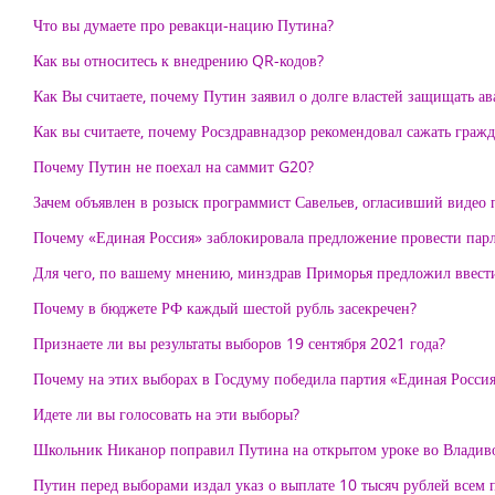
Что вы думаете про ревакци-нацию Путина?
Как вы относитесь к внедрению QR-кодов?
Как Вы считаете, почему Путин заявил о долге властей защищать а
Как вы считаете, почему Росздравнадзор рекомендовал сажать гра
Почему Путин не поехал на саммит G20?
Зачем объявлен в розыск программист Савельев, огласивший видео
Почему «Единая Россия» заблокировала предложение провести парл
Для чего, по вашему мнению, минздрав Приморья предложил ввест
Почему в бюджете РФ каждый шестой рубль засекречен?
Признаете ли вы результаты выборов 19 сентября 2021 года?
Почему на этих выборах в Госдуму победила партия «Единая Росси
Идете ли вы голосовать на эти выборы?
Школьник Никанор поправил Путина на открытом уроке во Владивос
Путин перед выборами издал указ о выплате 10 тысяч рублей всем 