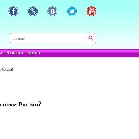
ы
Новости
Архив
м России?
ентом России?