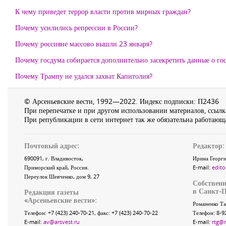
К чему приведет террор власти против мирных граждан?
Почему усилились репрессии в России?
Почему россияне массово вышли 23 января?
Почему госдума собирается дополнительно засекретить данные о г
Почему Трампу не удался захват Капитолия?
© Арсеньевские вести, 1992—2022. Индекс подписки: П2436
При перепечатке и при другом использовании материалов, ссылка
При републикации в сети интернет так же обязательна работающа
Почтовый адрес:
Редактор:
690091
, г.
Владивосток
,
Ирина Георги
Приморский край
,
Россия
.
E-mail:
edito
Переулок Шевченко
, дом 9, 27
Собственн
в Санкт-П
Редакция газеты
«
Арсеньевские вести
»:
Романенко Та
Телефон:
+7 (423) 240-70-21
, факс:
+7 (423) 240-70-22
Телефон: 8-9
E-mail:
av@arsvest.ru
E-mail:
rtg@