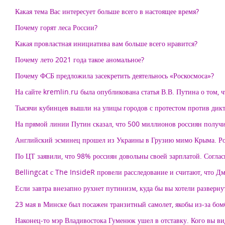
Какая тема Вас интересует больше всего в настоящее время?
Почему горят леса России?
Какая провластная инициатива вам больше всего нравится?
Почему лето 2021 года такое аномальное?
Почему ФСБ предложила засекретить деятельнось «Роскосмоса»?
На сайте kremlin.ru была опубликована статья В.В. Путина о том, 
Тысячи кубинцев вышли на улицы городов с протестом против дикт
На прямой линии Путин сказал, что 500 миллионов россиян получил
Английский эсминец прошел из Украины в Грузию мимо Крыма. Росс
По ЦТ заявили, что 98% россиян довольны своей зарплатой. Согла
Bellingcat с The InsideR провели расследование и считают, что Дм
Если завтра внезапно рухнет путинизм, куда бы вы хотели разверну
23 мая в Минске был посажен транзитный самолет, якобы из-за бомб
Наконец-то мэр Владивостока Гуменюк ушел в отставку. Кого вы ви