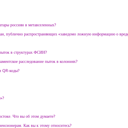
ватары россиян в метавселенных?
ждан, публично распространяющих «заведомо ложную информацию о вреде
 пыток в структурах ФСИН?
аментское расследование пыток в колониях?
и QR-коды?
я»?
токе. Что вы об этом думаете?
пенсионерам. Как вы к этому относитесь?