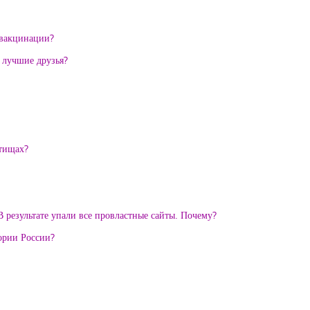
 вакцинации?
и лучшие друзья?
ытищах?
 результате упали все провластные сайты. Почему?
тории России?