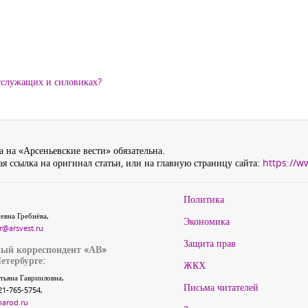
осслужащих и силовиках?
 на «Арсеньевские вести» обязательна.
я ссылка на оригинал статьи, или на главную страницу сайта:
https://w
Политика
евна Гребнёва,
Экономика
r@arsvest.ru
Защита прав
ый корреспондент «АВ»
етербурге:
ЖКХ
тьяна Гаврииловна,
Письма читателей
21-765-5754,
narod.ru