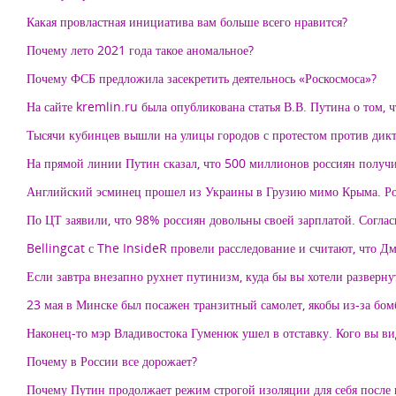
Какая провластная инициатива вам больше всего нравится?
Почему лето 2021 года такое аномальное?
Почему ФСБ предложила засекретить деятельнось «Роскосмоса»?
На сайте kremlin.ru была опубликована статья В.В. Путина о том, 
Тысячи кубинцев вышли на улицы городов с протестом против дикт
На прямой линии Путин сказал, что 500 миллионов россиян получил
Английский эсминец прошел из Украины в Грузию мимо Крыма. Росс
По ЦТ заявили, что 98% россиян довольны своей зарплатой. Согла
Bellingcat с The InsideR провели расследование и считают, что Дм
Если завтра внезапно рухнет путинизм, куда бы вы хотели разверну
23 мая в Минске был посажен транзитный самолет, якобы из-за бомб
Наконец-то мэр Владивостока Гуменюк ушел в отставку. Кого вы ви
Почему в России все дорожает?
Почему Путин продолжает режим строгой изоляции для себя после