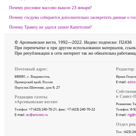
Почему россияне массово вышли 23 января?
Почему госдума собирается дополнительно засекретить данные о г
Почему Трампу не удался захват Капитолия?
© Арсеньевские вести, 1992—2022. Индекс подписки: П2436
При перепечатке и при другом использовании материалов, ссылка
При републикации в сети интернет так же обязательна работающа
Почтовый адрес:
Редактор:
690091
, г.
Владивосток
,
Ирина Георги
Приморский край
,
Россия
.
E-mail:
edito
Переулок Шевченко
, дом 9, 27
Собственн
в Санкт-П
Редакция газеты
«
Арсеньевские вести
»:
Романенко Та
Телефон:
+7 (423) 240-70-21
, факс:
+7 (423) 240-70-22
Телефон: 8-9
E-mail:
av@arsvest.ru
E-mail:
rtg@
Отдел ре
Тел.: (423) 2