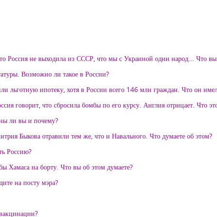
что Россия не выходила из СССР, что мы с Украиной один народ... Что вы
атуры. Возможно ли такое в России?
и льготную ипотеку, хотя в России всего 146 млн граждан. Что он име
ия говорит, что сбросила бомбы по его курсу. Англия отрицает. Что эт
сны ли вы и почему?
итрия Быкова отравили тем же, что и Навального. Что думаете об этом?
ть Россию?
ы Хамаса на борту. Что вы об этом думаете?
дите на посту мэра?
 вакцинации?