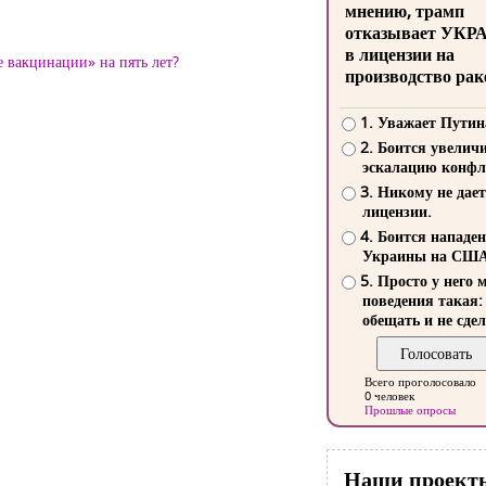
мнению, трамп
отказывает УКР
в лицензии на
 вакцинации» на пять лет?
производство рак
1. Уважает Путин
2. Боится увелич
эскалацию конфл
3. Никому не дает
лицензии.
4. Боится нападе
Украины на СШ
5. Просто у него 
поведения такая:
обещать и не сдел
Всего проголосовало
0 человек
Прошлые опросы
Наши проект