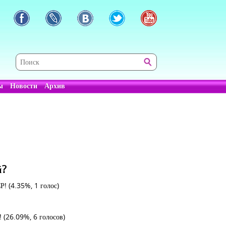
ы
Новости
Архив
й?
СР!
(4.35%, 1 голос)
ь!
(26.09%, 6 голосов)