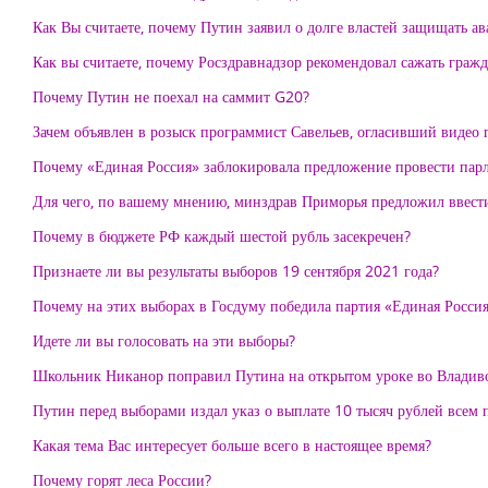
Как Вы считаете, почему Путин заявил о долге властей защищать а
Как вы считаете, почему Росздравнадзор рекомендовал сажать гра
Почему Путин не поехал на саммит G20?
Зачем объявлен в розыск программист Савельев, огласивший видео
Почему «Единая Россия» заблокировала предложение провести парл
Для чего, по вашему мнению, минздрав Приморья предложил ввест
Почему в бюджете РФ каждый шестой рубль засекречен?
Признаете ли вы результаты выборов 19 сентября 2021 года?
Почему на этих выборах в Госдуму победила партия «Единая Росси
Идете ли вы голосовать на эти выборы?
Школьник Никанор поправил Путина на открытом уроке во Владивос
Путин перед выборами издал указ о выплате 10 тысяч рублей всем 
Какая тема Вас интересует больше всего в настоящее время?
Почему горят леса России?