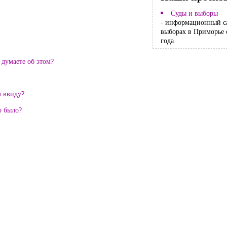
Суды и выборы
- информационный с
выборах в Приморье 
года
 думаете об этом?
л ввиду?
о было?