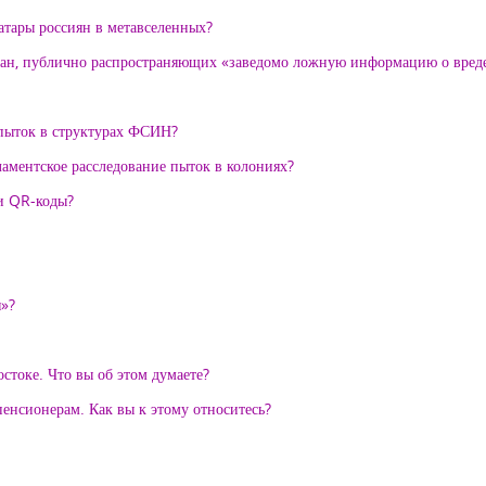
ватары россиян в метавселенных?
ждан, публично распространяющих «заведомо ложную информацию о вреде
 пыток в структурах ФСИН?
аментское расследование пыток в колониях?
и QR-коды?
я»?
токе. Что вы об этом думаете?
пенсионерам. Как вы к этому относитесь?