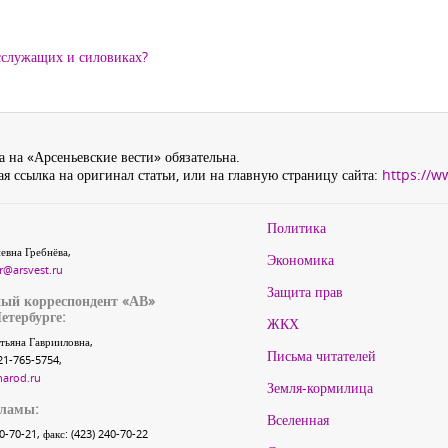
осслужащих и силовиках?
 на «Арсеньевские вести» обязательна.
я ссылка на оригинал статьи, или на главную страницу сайта:
https://w
Политика
евна Гребнёва,
Экономика
r@arsvest.ru
Защита прав
ый корреспондент «АВ»
етербурге:
ЖКХ
тьяна Гаврииловна,
Письма читателей
21-765-5754,
narod.ru
Земля-кормилица
кламы:
Вселенная
40-70-21, факс: (423) 240-70-22