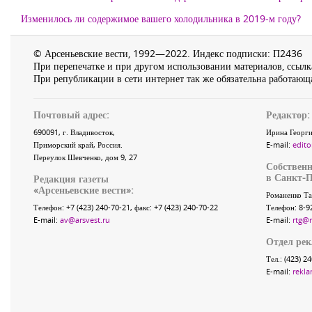
Изменилось ли содержимое вашего холодильника в 2019-м году?
© Арсеньевские вести, 1992—2022. Индекс подписки: П2436
При перепечатке и при другом использовании материалов, ссылка
При републикации в сети интернет так же обязательна работающа
Почтовый адрес:
Редактор:
690091
, г.
Владивосток
,
Ирина Георги
Приморский край
,
Россия
.
E-mail:
edito
Переулок Шевченко
, дом 9, 27
Собственн
в Санкт-П
Редакция газеты
«
Арсеньевские вести
»:
Романенко Та
Телефон:
+7 (423) 240-70-21
, факс:
+7 (423) 240-70-22
Телефон: 8-9
E-mail:
av@arsvest.ru
E-mail:
rtg@
Отдел ре
Тел.: (423) 2
E-mail:
rekla