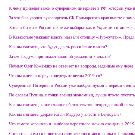
К чему приведет закон о суверенном интернете в РФ, который уже 
За что был уволен руководитель СК Приморского края вместе с заме
Хотели бы вы в России такие же выборы, как в Украине: со множе
В Казахстане уважают власть, назвали столицу «Нур-султан». Предл
Как вы считаете, что будут делать российские власти?
Зачем Госдума принимает закон об уважении к власти?
Почему Олег Кожемяко не отвечает на вопросы, заданные ему через 
Что вы ждете в первую очередь от весны 2019-го?
Cуверенный Интернет в России уже одобрен думой в первом чтении
По словам Путина, с точки зрения экономики, лучше что-то пустить
Как вы считаете, какое главное обстоятельство непреодолимой силы
Как вы считаете, удержится ли Мадуро у власти в Венесуэле?
Что самого хорошего и наиболее вероятного можно ожидать в 2019
Cогласны ли вы со строительством ядерного могильника в Приморь