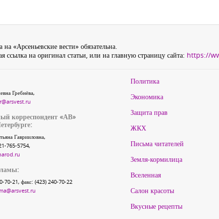
 на «Арсеньевские вести» обязательна.
я ссылка на оригинал статьи, или на главную страницу сайта:
https://w
Политика
евна Гребнёва,
Экономика
r@arsvest.ru
Защита прав
ый корреспондент «АВ»
етербурге:
ЖКХ
тьяна Гаврииловна,
Письма читателей
21-765-5754,
narod.ru
Земля-кормилица
кламы:
Вселенная
40-70-21, факс: (423) 240-70-22
Салон красоты
ma@arsvest.ru
Вкусные рецепты