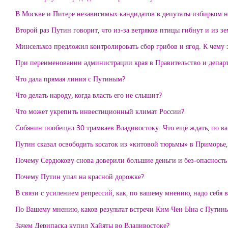
В Москве и Питере независимых кандидатов в депутаты избирком не
Второй раз Путин говорит, что из-за ветряков птицы гибнут и из з
Минсельхоз предложил контролировать сбор грибов и ягод. К чему 
При переименовании администрации края в Правительство и департ
Что дала прямая линия с Путиным?
Что делать народу, когда власть его не слышит?
Что может укрепить инвестиционный климат России?
Собянин пообещал 30 трамваев Владивостоку. Что ещё ждать, по 
Путин сказал освободить косаток из «китовой тюрьмы» в Приморье,
Почему Сердюкову снова доверили большие деньги и без-опасность
Почему Путин упал на красной дорожке?
В связи с усилением репрессий, как, по вашему мнению, надо себя в
По Вашему мнению, каков результат встречи Ким Чен Ына с Путин
Зачем Дерипаска купил Хайяты во Владивостоке?