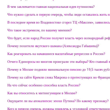
В чем заключается главная национальная идея путинизма?
Что нужно сделать в первую очередь, чтобы люди оставались жить 
В последнее время во Владивостоке сгорел ТЦ «Максим», заявились
Что такое экстремизм, по вашему мнению?
Что будет, если народ России получит власть через всенародный ре
Почему похитили якутского шамана (Александра Габышева)?
Как реагировать на начавшиеся масштабные репрессии в России?
Отчего Единоросы во многом проиграли эти выборы? Кто главный 
Почему в Москве подняли минимальную пенсию до 19,5 тысяч рубле
Почему на сайте Кремля слова Макрона о протестующих во Франции
На что сейчас особенно способна власть России?
Как вы относитесь к митингующим в Москве?
Ощущаете ли вы апокалипсис эпохи Путина? По какому признаку?
Кого в первую очередь должны привлечь к уголовной ответственнос