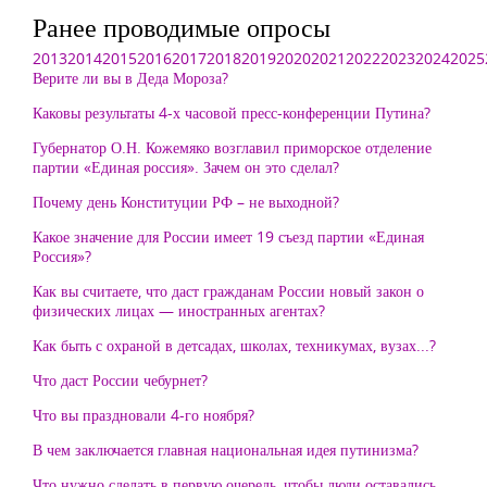
Ранее проводимые опросы
2013
2014
2015
2016
2017
2018
2019
2020
2021
2022
2023
2024
2025
Верите ли вы в Деда Мороза?
Каковы результаты 4-х часовой пресс-конференции Путина?
Губернатор О.Н. Кожемяко возглавил приморское отделение
партии «Единая россия». Зачем он это сделал?
Почему день Конституции РФ – не выходной?
Какое значение для России имеет 19 съезд партии «Единая
Россия»?
Как вы считаете, что даст гражданам России новый закон о
физических лицах — иностранных агентах?
Как быть с охраной в детсадах, школах, техникумах, вузах...?
Что даст России чебурнет?
Что вы праздновали 4-го ноября?
В чем заключается главная национальная идея путинизма?
Что нужно сделать в первую очередь, чтобы люди оставались