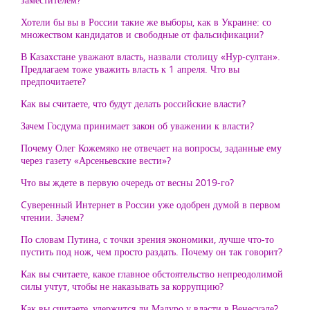
Хотели бы вы в России такие же выборы, как в Украине: со
множеством кандидатов и свободные от фальсификации?
В Казахстане уважают власть, назвали столицу «Нур-султан».
Предлагаем тоже уважить власть к 1 апреля. Что вы
предпочитаете?
Как вы считаете, что будут делать российские власти?
Зачем Госдума принимает закон об уважении к власти?
Почему Олег Кожемяко не отвечает на вопросы, заданные ему
через газету «Арсеньевские вести»?
Что вы ждете в первую очередь от весны 2019-го?
Cуверенный Интернет в России уже одобрен думой в первом
чтении. Зачем?
По словам Путина, с точки зрения экономики, лучше что-то
пустить под нож, чем просто раздать. Почему он так говорит?
Как вы считаете, какое главное обстоятельство непреодолимой
силы учтут, чтобы не наказывать за коррупцию?
Как вы считаете, удержится ли Мадуро у власти в Венесуэле?