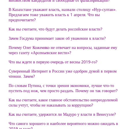
множеством кандидатов и свободные от фальсификации?
В Казахстане уважают власть, назвали столицу «Нур-султан».
Предлагаем тоже уважить власть к 1 апреля. Что вы
предпочитаете?
Как вы считаете, что будут делать российские власти?
Зачем Госдума принимает закон об уважении к власти?
Почему Олег Кожемяко не отвечает на вопросы, заданные ему
через газету «Арсеньевские вести»?
Что вы ждете в первую очередь от весны 2019-го?
Cуверенный Интернет в России уже одобрен думой в первом
чтении. Зачем?
По словам Путина, с точки зрения экономики, лучше что-то
пустить под нож, чем просто раздать. Почему он так говорит?
Как вы считаете, какое главное обстоятельство непреодолимой
силы учтут, чтобы не наказывать за коррупцию?
Как вы считаете, удержится ли Мадуро у власти в Венесуэле?
Что самого хорошего и наиболее вероятного можно ожидать в
2019-м году?