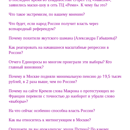
заявились маски-шоу в сеть ТЦ «Реми». К чему бы это?
Что такое экстремизм, по вашему мнению?
Что будет, если народ России получит власть через
всенародный референдум?
Почему похитили якутского шамана (Александра Габышева)?
Как реагировать на начавшиеся масштабные репрессии в
России?
Отчего Единоросы во многом проиграли эти выборы? Кто
главный виновник?
Почему в Москве подняли минимальную пенсию до 19,5 тысяч
рублей, в 2 раза выше, чем по России?
Почему на сайте Кремля слова Макрона о протестующих во
Франции перевели с точностью до наоборот и убрали слово
«выборы»?
На что сейчас особенно способна власть России?
Как вы относитесь к митингующим в Москве?
Ощущаете ли вы апокалипсис эпохи Путина? По какому