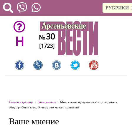
РУБРИКИ
30
№
H
[1723]
Главная страница
Ваше мнение
Минсельхоз предложил контролировать
сбор грибов и ягод. К чему это может привести?
Ваше мнение