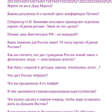
2013
2014
2015
2016
2017
2018
2019
2020
2021
2022
2023
2024
2025
Верите ли вы в Деда Мороза?
Каковы результаты 4-х часовой пресс-конференции Путина?
Губернатор О.Н. Кожемяко возглавил приморское отделение
партии «Единая россия». Зачем он это сделал?
Почему день Конституции РФ – не выходной?
Какое значение для России имеет 19 съезд партии «Единая
Россия»?
Как вы считаете, что даст гражданам России новый закон о
физических лицах — иностранных агентах?
Как быть с охраной в детсадах, школах, техникумах, вузах...?
Что даст России чебурнет?
Что вы праздновали 4-го ноября?
В чем заключается главная национальная идея путинизма?
Что нужно сделать в первую очередь, чтобы люди оставались
жить на Дальнем Востоке?
В последнее время во Владивостоке сгорел ТЦ «Максим»,