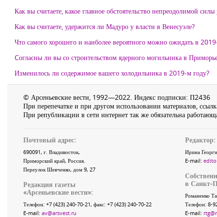
Как вы считаете, какое главное обстоятельство непреодолимой силы
Как вы считаете, удержится ли Мадуро у власти в Венесуэле?
Что самого хорошего и наиболее вероятного можно ожидать в 2019
Cогласны ли вы со строительством ядерного могильника в Приморь
Изменилось ли содержимое вашего холодильника в 2019-м году?
© Арсеньевские вести, 1992—2022. Индекс подписки: П2436
При перепечатке и при другом использовании материалов, ссылка
При републикации в сети интернет так же обязательна работающа
Почтовый адрес:
Редактор:
690091
, г.
Владивосток
,
Ирина Георги
Приморский край
,
Россия
.
E-mail:
edito
Переулок Шевченко
, дом 9, 27
Собственн
в Санкт-П
Редакция газеты
«
Арсеньевские вести
»:
Романенко Та
Телефон:
+7 (423) 240-70-21
, факс:
+7 (423) 240-70-22
Телефон: 8-9
E-mail:
av@arsvest.ru
E-mail:
rtg@