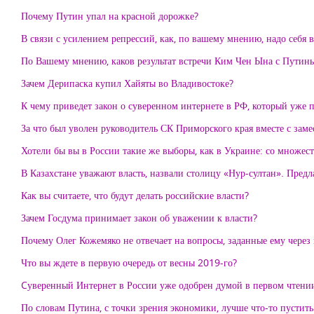
Почему Путин упал на красной дорожке?
В связи с усилением репрессий, как, по вашему мнению, надо себя в
По Вашему мнению, каков результат встречи Ким Чен Ына с Путин
Зачем Дерипаска купил Хайяты во Владивостоке?
К чему приведет закон о суверенном интернете в РФ, который уже 
За что был уволен руководитель СК Приморского края вместе с заме
Хотели бы вы в России такие же выборы, как в Украине: со множе
В Казахстане уважают власть, назвали столицу «Нур-султан». Предл
Как вы считаете, что будут делать российские власти?
Зачем Госдума принимает закон об уважении к власти?
Почему Олег Кожемяко не отвечает на вопросы, заданные ему через 
Что вы ждете в первую очередь от весны 2019-го?
Cуверенный Интернет в России уже одобрен думой в первом чтении
По словам Путина, с точки зрения экономики, лучше что-то пустить