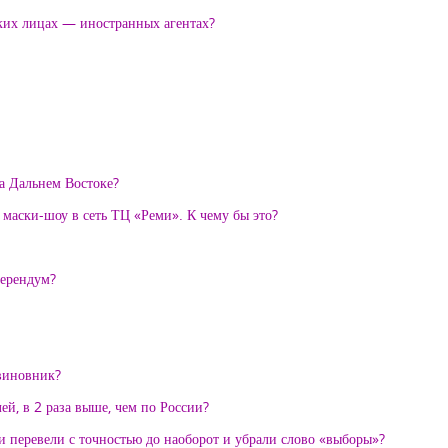
ских лицах — иностранных агентах?
на Дальнем Востоке?
 маски-шоу в сеть ТЦ «Реми». К чему бы это?
ферендум?
виновник?
й, в 2 раза выше, чем по России?
 перевели с точностью до наоборот и убрали слово «выборы»?