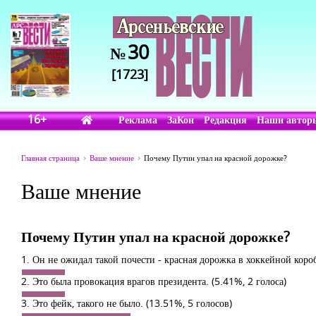
30
№
[1723]
16+
Реклама
ЗаКон
Редакция
Наши автор
Главная страница
Ваше мнение
Почему Путин упал на красной дорожке?
Ваше мнение
Почему Путин упал на красной дорожке?
1. Он не ожидал такой почести - красная дорожка в хоккейной коро
2. Это была провокация врагов президента.
(5.41%, 2 голоса)
3. Это фейк, такого не было.
(13.51%, 5 голосов)