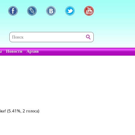
ы
Новости
Архив
бке!
(5.41%, 2 голоса)