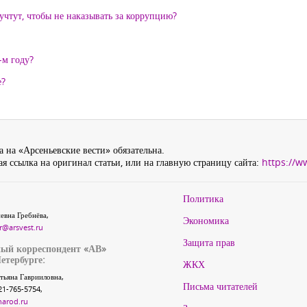
 учтут, чтобы не наказывать за коррупцию?
-м году?
е?
 на «Арсеньевские вести» обязательна.
я ссылка на оригинал статьи, или на главную страницу сайта:
https://w
Политика
евна Гребнёва,
Экономика
r@arsvest.ru
Защита прав
ый корреспондент «АВ»
етербурге:
ЖКХ
тьяна Гаврииловна,
Письма читателей
21-765-5754,
narod.ru