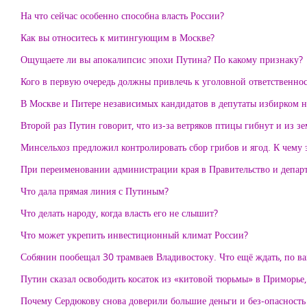
На что сейчас особенно способна власть России?
Как вы относитесь к митингующим в Москве?
Ощущаете ли вы апокалипсис эпохи Путина? По какому признаку?
Кого в первую очередь должны привлечь к уголовной ответственнос
В Москве и Питере независимых кандидатов в депутаты избирком не
Второй раз Путин говорит, что из-за ветряков птицы гибнут и из з
Минсельхоз предложил контролировать сбор грибов и ягод. К чему 
При переименовании администрации края в Правительство и департ
Что дала прямая линия с Путиным?
Что делать народу, когда власть его не слышит?
Что может укрепить инвестиционный климат России?
Собянин пообещал 30 трамваев Владивостоку. Что ещё ждать, по 
Путин сказал освободить косаток из «китовой тюрьмы» в Приморье,
Почему Сердюкову снова доверили большие деньги и без-опасность