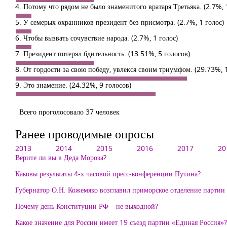
4. Потому что рядом не было знаменитого вратаря Третьяка.
(2.7%, 
5. У семерых охранников президент без присмотра.
(2.7%, 1 голос)
6. Чтобы вызвать сочувствие народа.
(2.7%, 1 голос)
7. Президент потерял бдительность.
(13.51%, 5 голосов)
8. От гордости за свою победу, увлекся своим триумфом.
(29.73%, 
9. Это знамение.
(24.32%, 9 голосов)
Всего проголосовало 37 человек
Ранее проводимые опросы
2013
2014
2015
2016
2017
20
Верите ли вы в Деда Мороза?
Каковы результаты 4-х часовой пресс-конференции Путина?
Губернатор О.Н. Кожемяко возглавил приморское отделение партии «
Почему день Конституции РФ – не выходной?
Какое значение для России имеет 19 съезд партии «Единая Россия»?