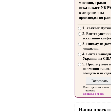
мнению, трамп
отказывает УКР
в лицензии на
производство рак
1. Уважает Путин
2. Боится увелич
эскалацию конфл
3. Никому не дает
лицензии.
4. Боится нападе
Украины на СШ
5. Просто у него 
поведения такая:
обещать и не сдел
Всего проголосовало
1 человек
Прошлые опросы
Наши проект