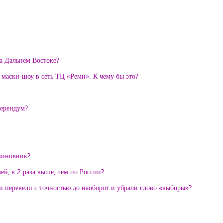
на Дальнем Востоке?
 маски-шоу в сеть ТЦ «Реми». К чему бы это?
ферендум?
виновник?
й, в 2 раза выше, чем по России?
 перевели с точностью до наоборот и убрали слово «выборы»?