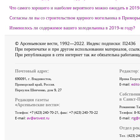
Что самого хорошего и наиболее вероятного можно ожидать в 2019
Cогласны ли вы со строительством ядерного могильника в Приморь
Изменилось ли содержимое вашего холодильника в 2019-м году?
© Арсеньевские вести, 1992—2022. Индекс подписки: П2436
При перепечатке и при другом использовании материалов, ссылка
При републикации в сети интернет так же обязательна работающа
Почтовый адрес:
Редактор:
690091
, г.
Владивосток
,
Ирина Георги
Приморский край
,
Россия
.
E-mail:
edito
Переулок Шевченко
, дом 9, 27
Собственн
в Санкт-П
Редакция газеты
«
Арсеньевские вести
»:
Романенко Та
Телефон:
+7 (423) 240-70-21
, факс:
+7 (423) 240-70-22
Телефон: 8-9
E-mail:
av@arsvest.ru
E-mail:
rtg@
Отдел ре
Тел.: (423) 2