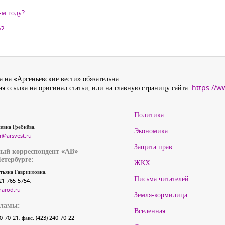
-м году?
е?
 на «Арсеньевские вести» обязательна.
я ссылка на оригинал статьи, или на главную страницу сайта:
https://w
Политика
евна Гребнёва,
Экономика
r@arsvest.ru
Защита прав
ый корреспондент «АВ»
етербурге:
ЖКХ
тьяна Гаврииловна,
Письма читателей
21-765-5754,
narod.ru
Земля-кормилица
кламы:
Вселенная
40-70-21, факс: (423) 240-70-22