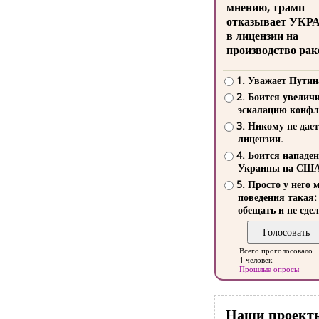
мнению, трамп
отказывает УКР
в лицензии на
производство рак
1. Уважает Путин
2. Боится увелич
эскалацию конфл
3. Никому не дает
лицензии.
4. Боится нападе
Украины на СШ
5. Просто у него 
поведения такая:
обещать и не сдел
Всего проголосовало
1 человек
Прошлые опросы
Наши проект