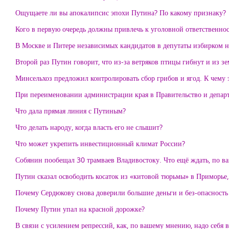
Ощущаете ли вы апокалипсис эпохи Путина? По какому признаку?
Кого в первую очередь должны привлечь к уголовной ответственнос
В Москве и Питере независимых кандидатов в депутаты избирком не
Второй раз Путин говорит, что из-за ветряков птицы гибнут и из з
Минсельхоз предложил контролировать сбор грибов и ягод. К чему 
При переименовании администрации края в Правительство и департ
Что дала прямая линия с Путиным?
Что делать народу, когда власть его не слышит?
Что может укрепить инвестиционный климат России?
Собянин пообещал 30 трамваев Владивостоку. Что ещё ждать, по 
Путин сказал освободить косаток из «китовой тюрьмы» в Приморье,
Почему Сердюкову снова доверили большие деньги и без-опасность
Почему Путин упал на красной дорожке?
В связи с усилением репрессий, как, по вашему мнению, надо себя в