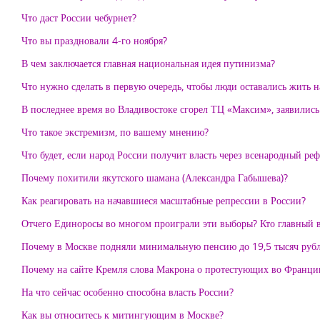
Что даст России чебурнет?
Что вы праздновали 4-го ноября?
В чем заключается главная национальная идея путинизма?
Что нужно сделать в первую очередь, чтобы люди оставались жить 
В последнее время во Владивостоке сгорел ТЦ «Максим», заявились
Что такое экстремизм, по вашему мнению?
Что будет, если народ России получит власть через всенародный ре
Почему похитили якутского шамана (Александра Габышева)?
Как реагировать на начавшиеся масштабные репрессии в России?
Отчего Единоросы во многом проиграли эти выборы? Кто главный 
Почему в Москве подняли минимальную пенсию до 19,5 тысяч рубле
Почему на сайте Кремля слова Макрона о протестующих во Франции
На что сейчас особенно способна власть России?
Как вы относитесь к митингующим в Москве?