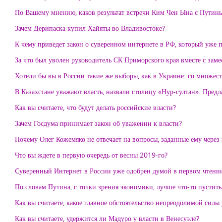
По Вашему мнению, каков результат встречи Ким Чен Ына с Путин
Зачем Дерипаска купил Хайяты во Владивостоке?
К чему приведет закон о суверенном интернете в РФ, который уже 
За что был уволен руководитель СК Приморского края вместе с заме
Хотели бы вы в России такие же выборы, как в Украине: со множе
В Казахстане уважают власть, назвали столицу «Нур-султан». Предл
Как вы считаете, что будут делать российские власти?
Зачем Госдума принимает закон об уважении к власти?
Почему Олег Кожемяко не отвечает на вопросы, заданные ему через 
Что вы ждете в первую очередь от весны 2019-го?
Cуверенный Интернет в России уже одобрен думой в первом чтении
По словам Путина, с точки зрения экономики, лучше что-то пустить
Как вы считаете, какое главное обстоятельство непреодолимой силы
Как вы считаете, удержится ли Мадуро у власти в Венесуэле?