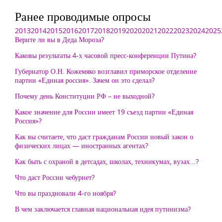
Ранее проводимые опросы
2013
2014
2015
2016
2017
2018
2019
2020
2021
2022
2023
2024
2025
Верите ли вы в Деда Мороза?
Каковы результаты 4-х часовой пресс-конференции Путина?
Губернатор О.Н. Кожемяко возглавил приморское отделение
партии «Единая россия». Зачем он это сделал?
Почему день Конституции РФ – не выходной?
Какое значение для России имеет 19 съезд партии «Единая
Россия»?
Как вы считаете, что даст гражданам России новый закон о
физических лицах — иностранных агентах?
Как быть с охраной в детсадах, школах, техникумах, вузах...?
Что даст России чебурнет?
Что вы праздновали 4-го ноября?
В чем заключается главная национальная идея путинизма?