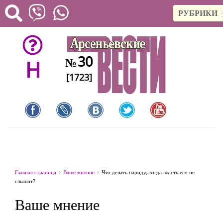
РУБРИКИ
30
№
H
[1723]
Главная страница
Ваше мнение
Что делать народу, когда власть его не
слышит?
Ваше мнение