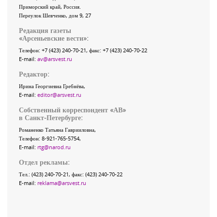
Приморский край
,
Россия
.
Переулок Шевченко
, дом 9, 27
Редакция газеты
«
Арсеньевские вести
»:
Телефон:
+7 (423) 240-70-21
, факс:
+7 (423) 240-70-22
E-mail:
av@arsvest.ru
Редактор:
Ирина Георгиевна Гребнёва,
E-mail:
editor@arsvest.ru
Собственный корреспондент «АВ»
в Санкт-Петербурге:
Романенко Татьяна Гаврииловна,
Телефон: 8-921-765-5754,
E-mail:
rtg@narod.ru
Отдел рекламы:
Тел.: (423) 240-70-21, факс: (423) 240-70-22
E-mail:
reklama@arsvest.ru