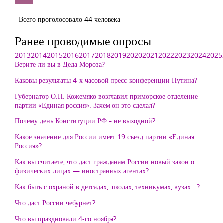
Всего проголосовало 44 человека
Ранее проводимые опросы
2013
2014
2015
2016
2017
2018
2019
2020
2021
2022
2023
2024
2025
Верите ли вы в Деда Мороза?
Каковы результаты 4-х часовой пресс-конференции Путина?
Губернатор О.Н. Кожемяко возглавил приморское отделение
партии «Единая россия». Зачем он это сделал?
Почему день Конституции РФ – не выходной?
Какое значение для России имеет 19 съезд партии «Единая
Россия»?
Как вы считаете, что даст гражданам России новый закон о
физических лицах — иностранных агентах?
Как быть с охраной в детсадах, школах, техникумах, вузах...?
Что даст России чебурнет?
Что вы праздновали 4-го ноября?