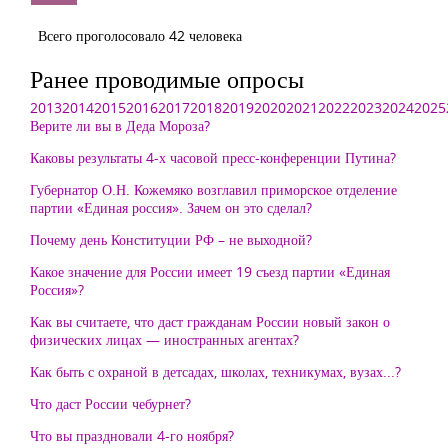
Всего проголосовало 42 человека
Ранее проводимые опросы
2013
2014
2015
2016
2017
2018
2019
2020
2021
2022
2023
2024
2025
Верите ли вы в Деда Мороза?
Каковы результаты 4-х часовой пресс-конференции Путина?
Губернатор О.Н. Кожемяко возглавил приморское отделение
партии «Единая россия». Зачем он это сделал?
Почему день Конституции РФ – не выходной?
Какое значение для России имеет 19 съезд партии «Единая
Россия»?
Как вы считаете, что даст гражданам России новый закон о
физических лицах — иностранных агентах?
Как быть с охраной в детсадах, школах, техникумах, вузах...?
Что даст России чебурнет?
Что вы праздновали 4-го ноября?