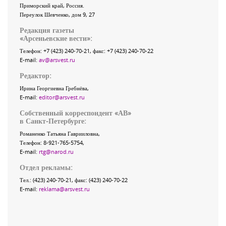
Приморский край
,
Россия
.
Переулок Шевченко
, дом 9, 27
Редакция газеты
«
Арсеньевские вести
»:
Телефон:
+7 (423) 240-70-21
, факс:
+7 (423) 240-70-22
E-mail:
av@arsvest.ru
Редактор:
Ирина Георгиевна Гребнёва,
E-mail:
editor@arsvest.ru
Собственный корреспондент «АВ»
в Санкт-Петербурге:
Романенко Татьяна Гаврииловна,
Телефон: 8-921-765-5754,
E-mail:
rtg@narod.ru
Отдел рекламы:
Тел.: (423) 240-70-21, факс: (423) 240-70-22
E-mail:
reklama@arsvest.ru