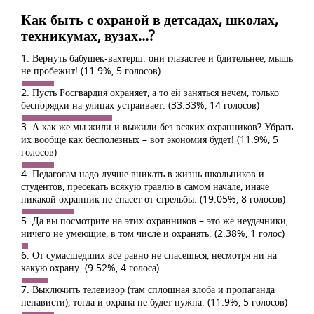
Как быть с охраной в детсадах, школах,
техникумах, вузах...?
1. Вернуть бабушек-вахтерш: они глазастее и бдительнее, мышь
не пробежит!
(11.9%, 5 голосов)
2. Пусть Росгвардия охраняет, а то ей заняться нечем, только
беспорядки на улицах устраивает.
(33.33%, 14 голосов)
3. А как же мы жили и выжили без всяких охранников? Убрать
их вообще как бесполезных – вот экономия будет!
(11.9%, 5
голосов)
4. Педагогам надо лучше вникать в жизнь школьников и
студентов, пресекать всякую травлю в самом начале, иначе
никакой охранник не спасет от стрельбы.
(19.05%, 8 голосов)
5. Да вы посмотрите на этих охранников – это же неудачники,
ничего не умеющие, в том числе и охранять.
(2.38%, 1 голос)
6. От сумасшедших все равно не спасешься, несмотря ни на
какую охрану.
(9.52%, 4 голоса)
7. Выключить телевизор (там сплошная злоба и пропаганда
ненависти), тогда и охрана не будет нужна.
(11.9%, 5 голосов)