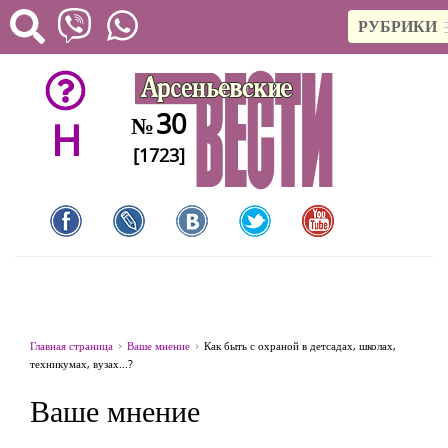
РУБРИКИ
30
№
H
[1723]
Главная страница
Ваше мнение
Как быть с охраной в детсадах, школах,
техникумах, вузах...?
Ваше мнение