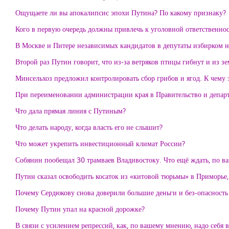
Ощущаете ли вы апокалипсис эпохи Путина? По какому признаку?
Кого в первую очередь должны привлечь к уголовной ответственнос
В Москве и Питере независимых кандидатов в депутаты избирком не
Второй раз Путин говорит, что из-за ветряков птицы гибнут и из з
Минсельхоз предложил контролировать сбор грибов и ягод. К чему 
При переименовании администрации края в Правительство и департ
Что дала прямая линия с Путиным?
Что делать народу, когда власть его не слышит?
Что может укрепить инвестиционный климат России?
Собянин пообещал 30 трамваев Владивостоку. Что ещё ждать, по 
Путин сказал освободить косаток из «китовой тюрьмы» в Приморье,
Почему Сердюкову снова доверили большие деньги и без-опасность
Почему Путин упал на красной дорожке?
В связи с усилением репрессий, как, по вашему мнению, надо себя в