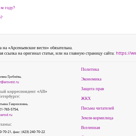
-м году?
е?
 на «Арсеньевские вести» обязательна.
я ссылка на оригинал статьи, или на главную страницу сайта:
https://w
Политика
евна Гребнёва,
Экономика
r@arsvest.ru
Защита прав
ый корреспондент «АВ»
етербурге:
ЖКХ
тьяна Гаврииловна,
Письма читателей
21-765-5754,
narod.ru
Земля-кормилица
кламы:
Вселенная
40-70-21, факс: (423) 240-70-22