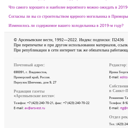
Что самого хорошего и наиболее вероятного можно ожидать в 2019
Cогласны ли вы со строительством ядерного могильника в Приморь
Изменилось ли содержимое вашего холодильника в 2019-м году?
© Арсеньевские вести, 1992—2022. Индекс подписки: П2436
При перепечатке и при другом использовании материалов, ссылка
При републикации в сети интернет так же обязательна работающа
Почтовый адрес:
Редактор:
690091
, г.
Владивосток
,
Ирина Георги
Приморский край
,
Россия
.
E-mail:
edito
Переулок Шевченко
, дом 9, 27
Собственн
в Санкт-П
Редакция газеты
«
Арсеньевские вести
»:
Романенко Та
Телефон:
+7 (423) 240-70-21
, факс:
+7 (423) 240-70-22
Телефон: 8-9
E-mail:
av@arsvest.ru
E-mail:
rtg@
Отдел ре
Тел.: (423) 2