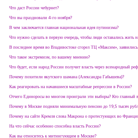
Что даст России чебурнет?
Что вы праздновали 4-го ноября?
В чем заключается главная национальная идея путинизма?
Что нужно сделать в первую очередь, чтобы люди оставались жить 
В последнее время во Владивостоке сгорел ТЦ «Максим», заявились
Что такое экстремизм, по вашему мнению?
Что будет, если народ России получит власть через всенародный ре
Почему похитили якутского шамана (Александра Габышева)?
Как реагировать на начавшиеся масштабные репрессии в России?
Отчего Единоросы во многом проиграли эти выборы? Кто главный 
Почему в Москве подняли минимальную пенсию до 19,5 тысяч рубле
Почему на сайте Кремля слова Макрона о протестующих во Франции
На что сейчас особенно способна власть России?
Как вы относитесь к митингующим в Москве?