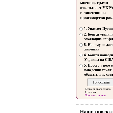
мнению, трамп
отказывает УКР
в лицензии на
производство рак
1. Уважает Путин
2. Боится увелич
эскалацию конфл
3. Никому не дает
лицензии.
4. Боится нападе
Украины на СШ
5. Просто у него 
поведения такая:
обещать и не сдел
Всего проголосовало
1 человек
Прошлые опросы
Наши проект