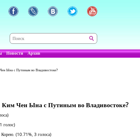
ы
Новости
Архив
 Чен Ына с Путиным во Владивостоке?
и Ким Чен Ына с Путиным во Владивостоке?
лоса)
1 голос)
ю Корею.
(10.71%, 3 голоса)