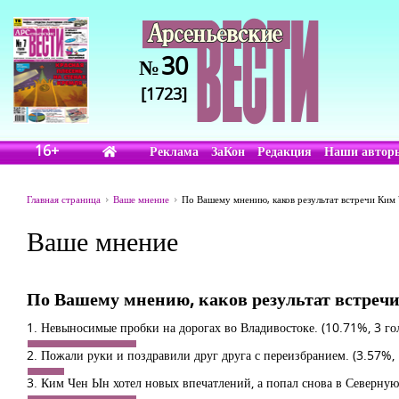
30
№
[1723]
16+
Реклама
ЗаКон
Редакция
Наши автор
Главная страница
Ваше мнение
По Вашему мнению, каков результат встречи Ким
Ваше мнение
По Вашему мнению, каков результат встреч
1. Невыносимые пробки на дорогах во Владивостоке.
(10.71%, 3 го
2. Пожали руки и поздравили друг друга с переизбранием.
(3.57%, 
3. Ким Чен Ын хотел новых впечатлений, а попал снова в Северну