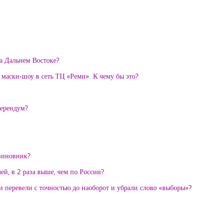
на Дальнем Востоке?
 маски-шоу в сеть ТЦ «Реми». К чему бы это?
ферендум?
виновник?
й, в 2 раза выше, чем по России?
 перевели с точностью до наоборот и убрали слово «выборы»?