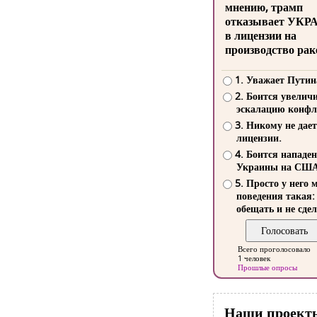
мнению, трамп
отказывает УКР
в лицензии на
производство рак
1. Уважает Путин
2. Боится увелич
эскалацию конфл
3. Никому не дает
лицензии.
4. Боится нападе
Украины на СШ
5. Просто у него 
поведения такая:
обещать и не сдел
Всего проголосовало
1 человек
Прошлые опросы
Наши проект