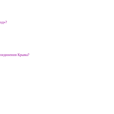
род»?
исоединения Крыма?