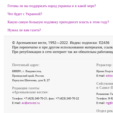
Готовы ли вы поддержать народ украины и в какой мере?
Что будет с Украиной?
Какую самую большую подлянку преподнесет власть в этом году?
Нужна ли вам газета?
© Арсеньевские вести, 1992—2022. Индекс подписки: П2436
При перепечатке и при другом использовании материалов, ссылка
При републикации в сети интернет так же обязательна работающа
Почтовый адрес:
Редактор:
690091
, г.
Владивосток
,
Ирина Георги
Приморский край
,
Россия
.
E-mail:
edito
Переулок Шевченко
, дом 9, 27
Собственн
в Санкт-П
Редакция газеты
«
Арсеньевские вести
»:
Романенко Та
Телефон:
+7 (423) 240-70-21
, факс:
+7 (423) 240-70-22
Телефон: 8-9
E-mail:
av@arsvest.ru
E-mail:
rtg@
Отдел ре