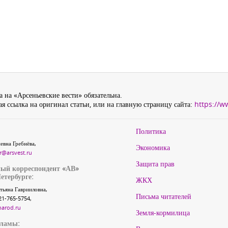
 на «Арсеньевские вести» обязательна.
я ссылка на оригинал статьи, или на главную страницу сайта:
https://w
Политика
евна Гребнёва,
Экономика
r@arsvest.ru
Защита прав
ый корреспондент «АВ»
етербурге:
ЖКХ
тьяна Гаврииловна,
Письма читателей
21-765-5754,
narod.ru
Земля-кормилица
кламы: