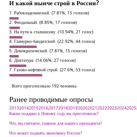
И какой нынче строй в России?
1. Рабовладельческий.
(7.81%, 15 голосов)
2. Феодальный.
(8.85%, 17 голосов)
3. На пути к сталинизму.
(10.94%, 21 голос)
4. Гламурно-бандитский.
(22.92%, 44 голоса)
5. Демократический.
(7.81%, 15 голосов)
6. Диктатура.
(14.06%, 27 голосов)
7. Газово-нефтяной строй.
(27.6%, 53 голоса)
Всего проголосовало 192 человека
Ранее проводимые опросы
2013
2014
2015
2016
2017
2018
2019
2020
2021
2022
2023
2024
2025
Какие подарки к Новому году вы приготовили?
Что, вы считаете, главное для нашего президента?
Что может поднять экономику России?