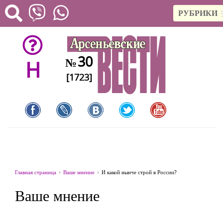
РУБРИКИ
30
№
H
[1723]
Главная страница
Ваше мнение
И какой нынче строй в России?
Ваше мнение