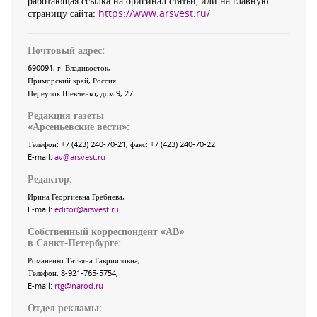
работающая ссылка на оригинал статьи, или на главную
страницу сайта:
https://www.arsvest.ru/
Почтовый адрес:
690091
, г.
Владивосток
,
Приморский край
,
Россия
.
Переулок Шевченко
, дом 9, 27
Редакция газеты
«
Арсеньевские вести
»:
Телефон:
+7 (423) 240-70-21
, факс:
+7 (423) 240-70-22
E-mail:
av@arsvest.ru
Редактор:
Ирина Георгиевна Гребнёва,
E-mail:
editor@arsvest.ru
Собственный корреспондент «АВ»
в Санкт-Петербурге:
Романенко Татьяна Гаврииловна,
Телефон: 8-921-765-5754,
E-mail:
rtg@narod.ru
Отдел рекламы: