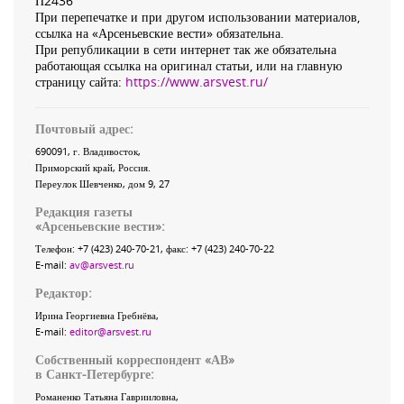
П2436
При перепечатке и при другом использовании материалов,
ссылка на «Арсеньевские вести» обязательна.
При републикации в сети интернет так же обязательна
работающая ссылка на оригинал статьи, или на главную
страницу сайта:
https://www.arsvest.ru/
Почтовый адрес:
690091
, г.
Владивосток
,
Приморский край
,
Россия
.
Переулок Шевченко
, дом 9, 27
Редакция газеты
«
Арсеньевские вести
»:
Телефон:
+7 (423) 240-70-21
, факс:
+7 (423) 240-70-22
E-mail:
av@arsvest.ru
Редактор:
Ирина Георгиевна Гребнёва,
E-mail:
editor@arsvest.ru
Собственный корреспондент «АВ»
в Санкт-Петербурге:
Романенко Татьяна Гаврииловна,