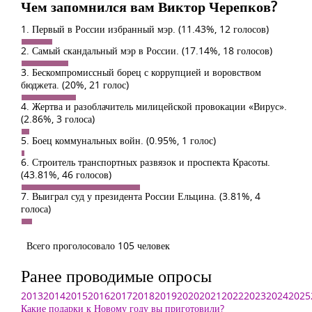
Чем запомнился вам Виктор Черепков?
1. Первый в России избранный мэр.
(11.43%, 12 голосов)
2. Самый скандальный мэр в России.
(17.14%, 18 голосов)
3. Бескомпромиссный борец с коррупцией и воровством
бюджета.
(20%, 21 голос)
4. Жертва и разоблачитель милицейской провокации «Вирус».
(2.86%, 3 голоса)
5. Боец коммунальных войн.
(0.95%, 1 голос)
6. Строитель транспортных развязок и проспекта Красоты.
(43.81%, 46 голосов)
7. Выиграл суд у президента России Ельцина.
(3.81%, 4
голоса)
Всего проголосовало 105 человек
Ранее проводимые опросы
2013
2014
2015
2016
2017
2018
2019
2020
2021
2022
2023
2024
2025
Какие подарки к Новому году вы приготовили?