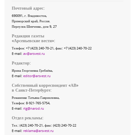
Почтовый адрес:
690091
, г.
Владивосток
,
Приморский край
,
Россия
.
Переулок Шевченко
, дом 9, 27
Редакция газеты
«
Арсеньевские вести
»:
Телефон:
+7 (423) 240-70-21
, факс:
+7 (423) 240-70-22
E-mail:
av@arsvest.ru
Редактор:
Ирина Георгиевна Гребнёва,
E-mail:
editor@arsvest.ru
Собственный корреспондент «АВ»
в Санкт-Петербурге:
Романенко Татьяна Гаврииловна,
Телефон: 8-921-765-5754,
E-mail:
rtg@narod.ru
Отдел рекламы:
Тел.: (423) 240-70-21, факс: (423) 240-70-22
E-mail:
reklama@arsvest.ru