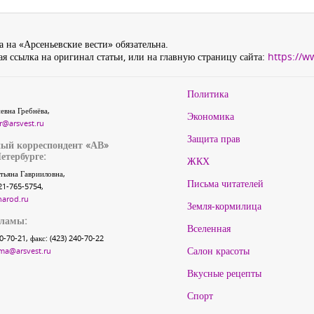
 на «Арсеньевские вести» обязательна.
я ссылка на оригинал статьи, или на главную страницу сайта:
https://w
Политика
евна Гребнёва,
Экономика
r@arsvest.ru
Защита прав
ый корреспондент «АВ»
етербурге:
ЖКХ
тьяна Гаврииловна,
Письма читателей
21-765-5754,
narod.ru
Земля-кормилица
кламы:
Вселенная
40-70-21, факс: (423) 240-70-22
Салон красоты
ma@arsvest.ru
Вкусные рецепты
Спорт