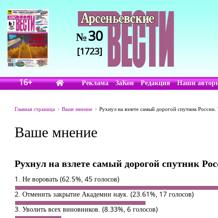
30
№
[1723]
16+
Реклама
ЗаКон
Редакция
Наши автор
Главная страница
Ваше мнение
Рухнул на взлете самый дорогой спутник России. 
Ваше мнение
Рухнул на взлете самый дорогой спутник Рос
1. Не воровать
(62.5%, 45 голосов)
2. Отменить закрытие Академии наук.
(23.61%, 17 голосов)
3. Уволить всех виновников.
(8.33%, 6 голосов)