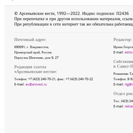
© Арсеньевские вести, 1992—2022. Индекс подписки: П2436
При перепечатке и при другом использовании материалов, ссылка
При републикации в сети интернет так же обязательна работающа
Почтовый адрес:
Редактор:
690091
, г.
Владивосток
,
Ирина Георги
Приморский край
,
Россия
.
E-mail:
edito
Переулок Шевченко
, дом 9, 27
Собственн
в Санкт-П
Редакция газеты
«
Арсеньевские вести
»:
Романенко Та
Телефон:
+7 (423) 240-70-21
, факс:
+7 (423) 240-70-22
Телефон: 8-9
E-mail:
av@arsvest.ru
E-mail:
rtg@
Отдел ре
Тел.: (423) 2
E-mail:
rekla