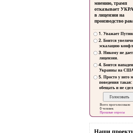
мнению, трамп
отказывает УКР
в лицензии на
производство рак
1. Уважает Путин
2. Боится увелич
эскалацию конфл
3. Никому не дает
лицензии.
4. Боится нападе
Украины на СШ
5. Просто у него 
поведения такая:
обещать и не сдел
Всего проголосовало
0 человек
Прошлые опросы
Наши проект