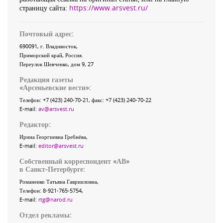
страницу сайта:
https://www.arsvest.ru/
Почтовый адрес:
690091
, г.
Владивосток
,
Приморский край
,
Россия
.
Переулок Шевченко
, дом 9, 27
Редакция газеты
«
Арсеньевские вести
»:
Телефон:
+7 (423) 240-70-21
, факс:
+7 (423) 240-70-22
E-mail:
av@arsvest.ru
Редактор:
Ирина Георгиевна Гребнёва,
E-mail:
editor@arsvest.ru
Собственный корреспондент «АВ»
в Санкт-Петербурге:
Романенко Татьяна Гаврииловна,
Телефон: 8-921-765-5754,
E-mail:
rtg@narod.ru
Отдел рекламы: