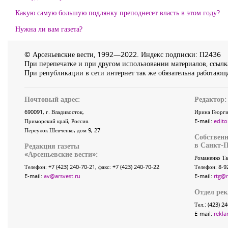
Какую самую большую подлянку преподнесет власть в этом году?
Нужна ли вам газета?
© Арсеньевские вести, 1992—2022. Индекс подписки: П2436
При перепечатке и при другом использовании материалов, ссылка
При републикации в сети интернет так же обязательна работающа
Почтовый адрес:
Редактор:
690091
, г.
Владивосток
,
Ирина Георги
Приморский край
,
Россия
.
E-mail:
edito
Переулок Шевченко
, дом 9, 27
Собственн
в Санкт-П
Редакция газеты
«
Арсеньевские вести
»:
Романенко Та
Телефон:
+7 (423) 240-70-21
, факс:
+7 (423) 240-70-22
Телефон: 8-9
E-mail:
av@arsvest.ru
E-mail:
rtg@
Отдел ре
Тел.: (423) 2
E-mail:
rekla