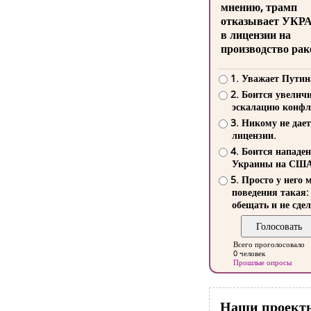
мнению, трамп
отказывает УКР
в лицензии на
производство рак
1. Уважает Путин
2. Боится увелич
эскалацию конфл
3. Никому не дает
лицензии.
4. Боится нападе
Украины на СШ
5. Просто у него 
поведения такая:
обещать и не сдел
Всего проголосовало
0 человек
Прошлые опросы
Наши проект