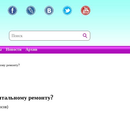
ы
Новости
Архив
ному ремонту?
итальному ремонту?
осов)