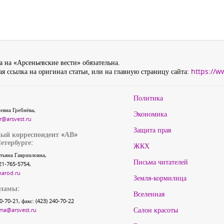
 на «Арсеньевские вести» обязательна.
я ссылка на оригинал статьи, или на главную страницу сайта:
https://w
Политика
евна Гребнёва,
Экономика
r@arsvest.ru
Защита прав
ый корреспондент «АВ»
етербурге:
ЖКХ
тьяна Гаврииловна,
Письма читателей
21-765-5754,
narod.ru
Земля-кормилица
кламы:
Вселенная
40-70-21, факс: (423) 240-70-22
Салон красоты
ma@arsvest.ru