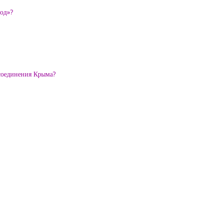
род»?
исоединения Крыма?