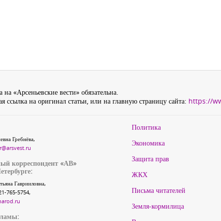
 на «Арсеньевские вести» обязательна.
я ссылка на оригинал статьи, или на главную страницу сайта:
https://w
Политика
евна Гребнёва,
Экономика
r@arsvest.ru
Защита прав
ый корреспондент «АВ»
етербурге:
ЖКХ
тьяна Гаврииловна,
Письма читателей
21-765-5754,
narod.ru
Земля-кормилица
кламы: