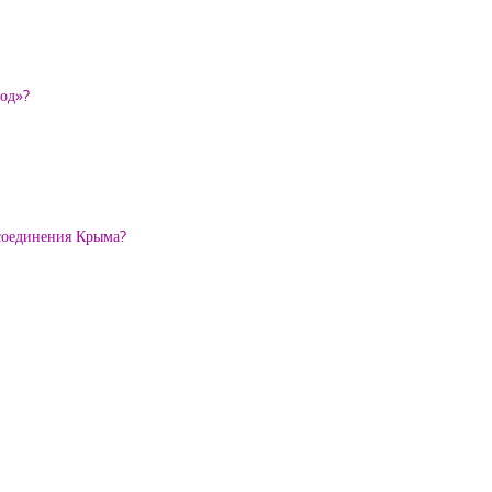
род»?
исоединения Крыма?