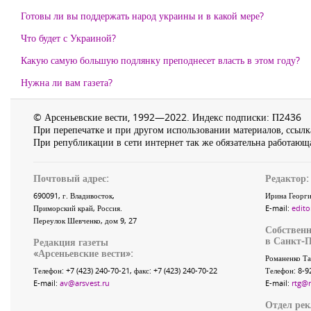
Готовы ли вы поддержать народ украины и в какой мере?
Что будет с Украиной?
Какую самую большую подлянку преподнесет власть в этом году?
Нужна ли вам газета?
© Арсеньевские вести, 1992—2022. Индекс подписки: П2436
При перепечатке и при другом использовании материалов, ссылка
При републикации в сети интернет так же обязательна работающа
Почтовый адрес:
Редактор:
690091
, г.
Владивосток
,
Ирина Георги
Приморский край
,
Россия
.
E-mail:
edito
Переулок Шевченко
, дом 9, 27
Собственн
в Санкт-П
Редакция газеты
«
Арсеньевские вести
»:
Романенко Та
Телефон:
+7 (423) 240-70-21
, факс:
+7 (423) 240-70-22
Телефон: 8-9
E-mail:
av@arsvest.ru
E-mail:
rtg@
Отдел ре