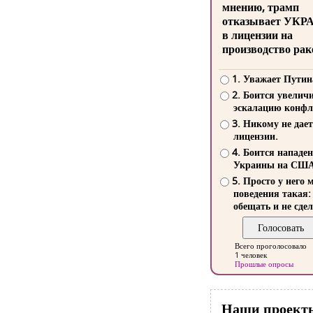
мнению, трамп
отказывает УКР
в лицензии на
производство рак
1. Уважает Путин
2. Боится увелич
эскалацию конфл
3. Никому не дает
лицензии.
4. Боится нападе
Украины на СШ
5. Просто у него 
поведения такая:
обещать и не сдел
Всего проголосовало
1 человек
Прошлые опросы
Наши проект