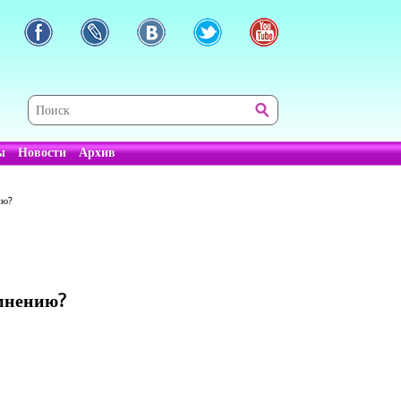
ы
Новости
Архив
ию?
 мнению?