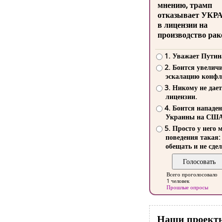
мнению, трамп
отказывает УКР
в лицензии на
производство рак
1. Уважает Путин
2. Боится увелич
эскалацию конфл
3. Никому не дает
лицензии.
4. Боится нападе
Украины на СШ
5. Просто у него 
поведения такая:
обещать и не сдел
Всего проголосовало
1 человек
Прошлые опросы
Наши проект