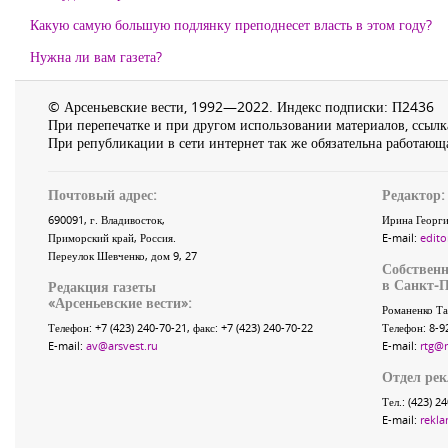
Какую самую большую подлянку преподнесет власть в этом году?
Нужна ли вам газета?
© Арсеньевские вести, 1992—2022. Индекс подписки: П2436
При перепечатке и при другом использовании материалов, ссылка
При републикации в сети интернет так же обязательна работающа
Почтовый адрес:
Редактор:
690091
, г.
Владивосток
,
Ирина Георги
Приморский край
,
Россия
.
E-mail:
edito
Переулок Шевченко
, дом 9, 27
Собственн
в Санкт-П
Редакция газеты
«
Арсеньевские вести
»:
Романенко Та
Телефон:
+7 (423) 240-70-21
, факс:
+7 (423) 240-70-22
Телефон: 8-9
E-mail:
av@arsvest.ru
E-mail:
rtg@
Отдел ре
Тел.: (423) 2
E-mail:
rekla