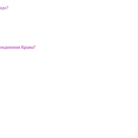
род»?
исоединения Крыма?