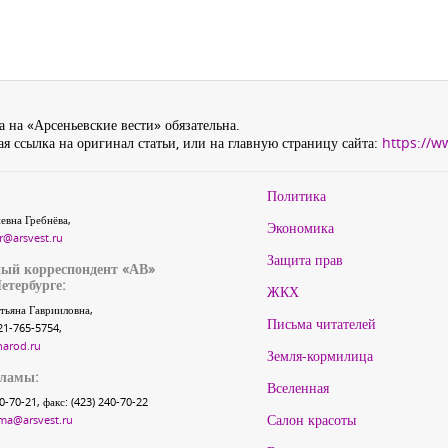
 на «Арсеньевские вести» обязательна.
я ссылка на оригинал статьи, или на главную страницу сайта:
https://w
Политика
евна Гребнёва,
Экономика
r@arsvest.ru
Защита прав
ый корреспондент «АВ»
етербурге:
ЖКХ
тьяна Гаврииловна,
Письма читателей
21-765-5754,
narod.ru
Земля-кормилица
кламы:
Вселенная
40-70-21, факс: (423) 240-70-22
Салон красоты
ma@arsvest.ru