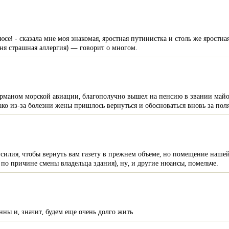
юсе! - сказала мне моя знакомая, яростная путинистка и столь же яростн
еня страшная аллергия) — говорит о многом.
рманом морской авиации, благополучно вышел на пенсию в звании майор
нако из-за болезни жены пришлось вернуться и обосноваться вновь за пол
илия, чтобы вернуть вам газету в прежнем объеме, но помещение нашей 
 по причине смены владельца здания), ну, и другие нюансы, помельче.
ны и, значит, будем еще очень долго жить