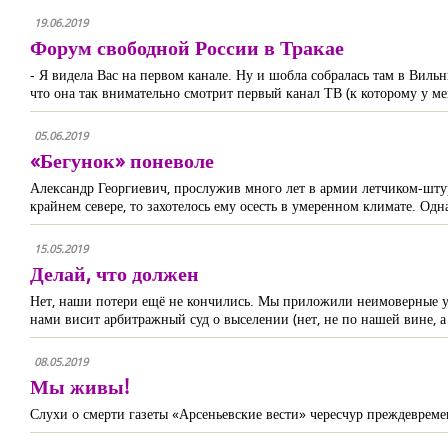
19.06.2019
Форум свободной России в Тракае
- Я видела Вас на первом канале. Ну и шобла собралась там в Вильн
что она так внимательно смотрит первый канал ТВ (к которому у м
05.06.2019
«Бегунок» поневоле
Александр Георгиевич, прослужив много лет в армии летчиком-шту
крайнем севере, то захотелось ему осесть в умеренном климате. Од
15.05.2019
Делай, что должен
Нет, наши потери ещё не кончились. Мы приложили неимоверные ус
нами висит арбитражный суд о выселении (нет, не по нашей вине, а
08.05.2019
Мы живы!
Слухи о смерти газеты «Арсеньевские вести» чересчур преждевремен