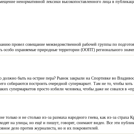
размещение ненормативной лексики высокопоставленного лица в публика
ванию провел совещание межведомственной рабочей группы по подготовк
ь особо охраняемые природные территории (ООПТ) регионального значе
что должно быть на острие пера? Рынок закрыли на Спортивке во Владиво
 него собираются построить очередной супермаркет. Там не то, чтобы хоть
аких супермаркетов просто избили человека, чтобы даже не совался в «
 только и не столько из-за размаха народного гнева, как из-за страха 
ыходят на улицы, но ещё и пишут, говорят, снимают видео. Все эти публ
ловное дело против журналиста, но и их покровителей.