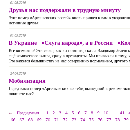
01.05.2019
Друзья нас поддержали в трудную минуту
Этот номер «Арсеньевских вестей» вновь пришел к вам в укороченн
истинные друзья.
01.05.2019
В Украине - «Слуга народа», а в России - «К
Все возможно! Эти слова, как вы помните, сказал Владимир Зеленск
ещё комического жанра, сразу в президенты. Мы привыкли к тому, что
Это кажется большинству из нас совершенно нормальным, другого м
24.04.2019
Мобилизация
Перед вами номер «Арсеньевских вестей», вышедший в режиме эконо
покинете нас?
Предыдущая
1
2
3
4
5
6
7
8
9
10
...
41
66
67
68
69
70
71
72
73
74
75
76
77
78
79