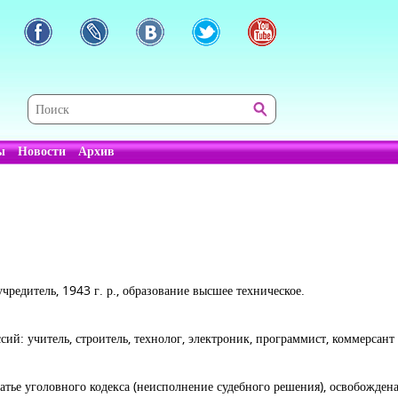
ы
Новости
Архив
учредитель, 1943 г. р., образование высшее техническое.
ий: учитель, строитель, технолог, электроник, программист, коммерсант 
татье уголовного кодекса (неисполнение судебного решения), освобожден