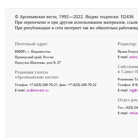
© Арсеньевские вести, 1992—2022. Индекс подписки: П2436
При перепечатке и при другом использовании материалов, ссылка
При републикации в сети интернет так же обязательна работающа
Почтовый адрес:
Редактор:
690091
, г.
Владивосток
,
Ирина Георги
Приморский край
,
Россия
.
E-mail:
edito
Переулок Шевченко
, дом 9, 27
Собственн
в Санкт-П
Редакция газеты
«
Арсеньевские вести
»:
Романенко Та
Телефон:
+7 (423) 240-70-21
, факс:
+7 (423) 240-70-22
Телефон: 8-9
E-mail:
av@arsvest.ru
E-mail:
rtg@
Отдел ре
Тел.: (423) 2
E-mail:
rekla