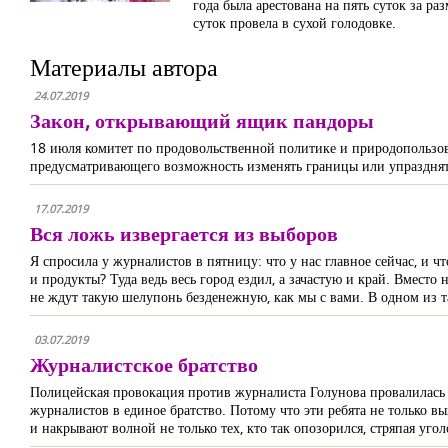
года была арестована на пять суток за 
суток провела в сухой голодовке.
Материалы автора
24.07.2019
Закон, открывающий ящик пандоры
18 июля комитет по продовольственной политике и природопользо
предусматривающего возможность изменять границы или упразднят
17.07.2019
Вся ложь извергается из выборов
Я спросила у журналистов в пятницу: что у нас главное сейчас, и 
и продукты? Туда ведь весь город ездил, а зачастую и край. Вместо
не ждут такую шелупонь безденежную, как мы с вами. В одном из т
03.07.2019
Журналистское братство
Полицейская провокация против журналиста Голунова провалилась не
журналистов в единое братство. Потому что эти ребята не только в
и накрывают волной не только тех, кто так опозорился, стряпая уго