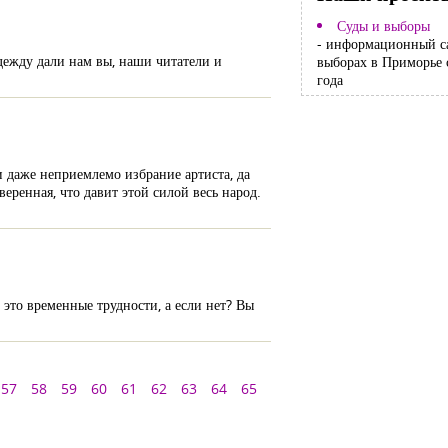
Суды и выборы
- информационный с
дежду дали нам вы, наши читатели и
выборах в Приморье 
года
и даже неприемлемо избрание артиста, да
веренная, что давит этой силой весь народ.
это временные трудности, а если нет? Вы
57
58
59
60
61
62
63
64
65