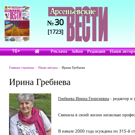
30
№
[1723]
16+
Реклама
ЗаКон
Редакция
Наши автор
Главная страница
Наши авторы
Ирина Гребнева
Ирина Гребнева
Гребнева Ирина Георгиевна
- редактор и 
Сменила в своей жизни несколько професс
В начале 2000 года осуждена по 315-й с