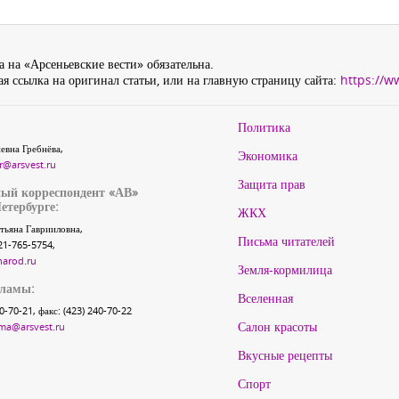
 на «Арсеньевские вести» обязательна.
я ссылка на оригинал статьи, или на главную страницу сайта:
https://w
Политика
евна Гребнёва,
Экономика
r@arsvest.ru
Защита прав
ый корреспондент «АВ»
етербурге:
ЖКХ
тьяна Гаврииловна,
Письма читателей
21-765-5754,
narod.ru
Земля-кормилица
кламы:
Вселенная
40-70-21, факс: (423) 240-70-22
Салон красоты
ma@arsvest.ru
Вкусные рецепты
Спорт