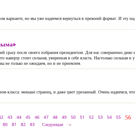
ом варианте, но мы уже надеемся вернуться в прежний формат. И эту на
олыма»
ий сразу после своего избрания президентом. Для нас совершенно дико 
 наверху стоит сильная, уверенная в себе власть. Настолько сильная и у
ы не только не ожидаем, но и не приемлем.
м-класса: меньше страниц, и даже цвет урезанный. Очень надеемся, что 
56
42
43
44
45
46
47
48
49
50
51
52
53
54
55
80
81
82
83
Следующая