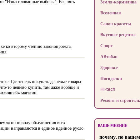
ции "Изнасилованные выборы". Все пять
Земля-кормилица
Вселенная
Салон красоты
Вкусные рецепты
Спорт
е ко второму чтению законопроекта,
ния.
АВтобан
Здоровье
Посиделки
стоке. Где теперь покупать дешевые товары
 что-то дешево купить, там даже вообще и
Hi-tech
приличный» магазин.
Ремонт и строитель
Кремля по поводу объединения всех
ВАШЕ МНЕНИЕ
икации направляются в единое идейное русло
почему, по вашем