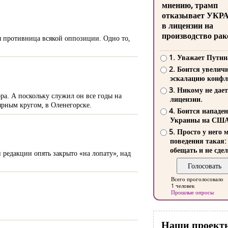
мнению, трамп
отказывает УКР
в лицензии на
производство рак
ая противница всякой оппозиции. Одно то,
1. Уважает Путин
2. Боится увелич
эскалацию конфл
3. Никому не дает
а. А поскольку служил он все годы на
лицензии.
ярным кругом, в Оленегорске.
4. Боится нападе
Украины на СШ
5. Просто у него 
поведения такая:
обещать и не сдел
редакции опять закрыто «на лопату», над
Всего проголосовало
1 человек
Прошлые опросы
Наши проект