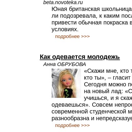
beta.novoteka.ru
Юная британская школьница
ли подозревала, к каким по
привести обычная покраска 
условиях.
подробнее >>>
Как одевается молодежь
Анна ОБРУБОВА
«Скажи мне, кто т
кто ты», – гласи
Сегодня можно п
на новый лад: «С
учишься, и я скаж
одеваешься». Совсем непрос
современной студенческой м
разнообразна и непредсказу
подробнее >>>