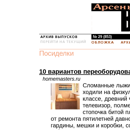
№ 29 (853)
Посиделки
10 вариантов переоборудов
homemasters.ru
Сломанные лыжи,
ходили на физку
классе, древний
телевизор, полм
стопочка битой п
от ремонта пятилетней давно
гардины, мешки и коробки, 