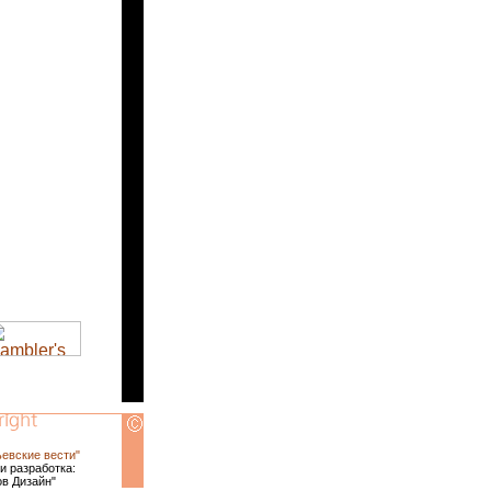
ьевские вести"
и разработка:
ов Дизайн"