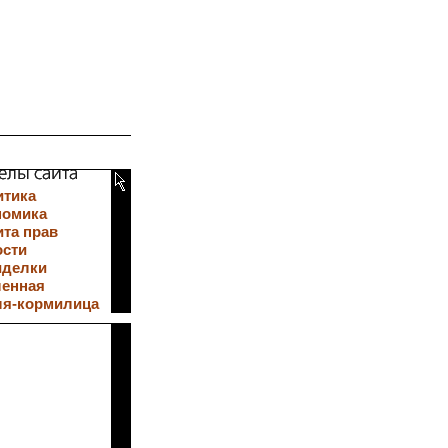
итика
номика
та прав
ости
иделки
ленная
ля-кормилица