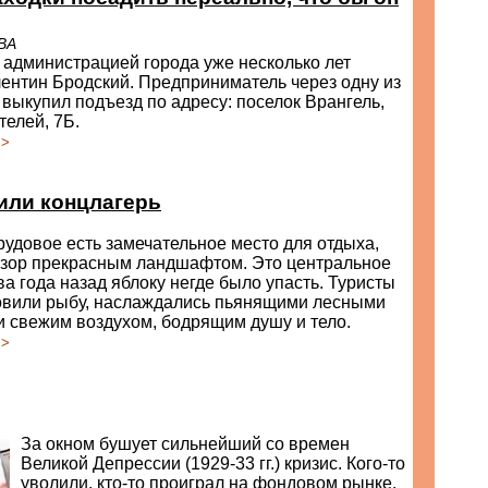
ВА
 администрацией города уже несколько лет
ентин Бродский. Предприниматель через одну из
выкупил подъезд по адресу: поселок Врангель,
елей, 7Б.
>>
или концлагерь
рудовое есть замечательное место для отдыха,
зор прекрасным ландшафтом. Это центральное
два года назад яблоку негде было упасть. Туристы
ловили рыбу, наслаждались пьянящими лесными
 свежим воздухом, бодрящим душу и тело.
>>
За окном бушует сильнейший со времен
Великой Депрессии (1929-33 гг.) кризис. Кого-то
уволили, кто-то проиграл на фондовом рынке,