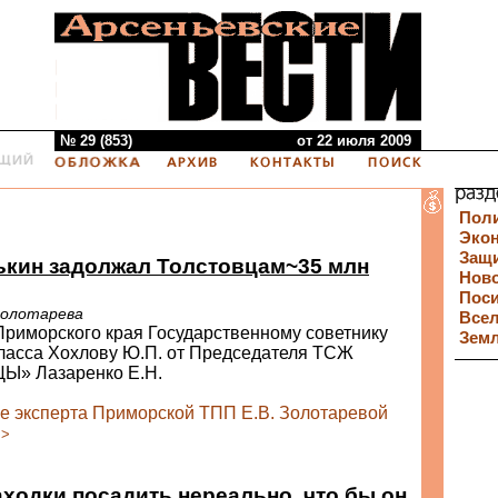
№ 29 (853)
от 22 июля 2009
Пол
Эко
Защи
ькин задолжал Толстовцам~35 млн
Нов
Пос
 Золотарева
Все
Приморского края Государственному советнику
Зем
класса Хохлову Ю.П. от Председателя ТСЖ
Ы» Лазаренко Е.Н.
ие эксперта Приморской ТПП Е.В. Золотаревой
>>
ходки посадить нереально, что бы он