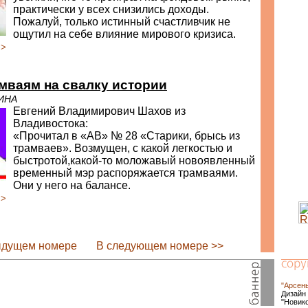
практически у всех снизились доходы.
Пожалуй, только истинный счастливчик не
ощутил на себе влияние мирового кризиса.
>>
мваям на свалку истории
ИНА
Евгений Владимирович Шахов из
Владивостока:
«Прочитал в «АВ» № 28 «Старики, брысь из
трамваев». Возмущен, с какой легкостью и
быстротой,какой-то моложавый новоявленный
временный мэр распоряжается трамваями.
Они у него на балансе.
>>
ыдущем номере
В следующем номере >>
"Арсен
Дизайн 
"Новик