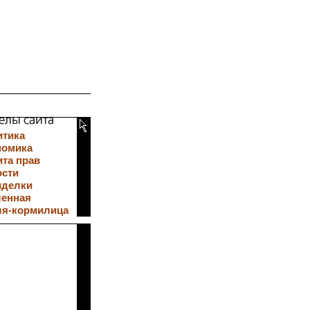
итика
номика
та прав
ости
иделки
ленная
ля-кормилица