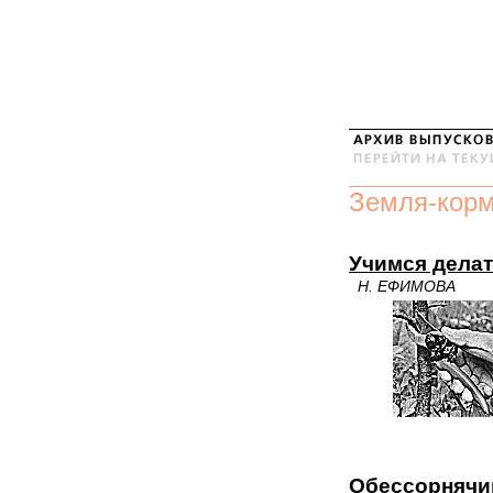
Земля-кор
Учимся делат
Н. ЕФИМОВА
Обессорняч