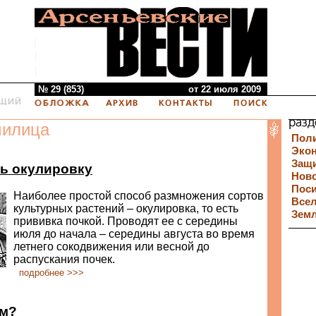
№ 29 (853)
от 22 июля 2009
милица
Пол
Эко
Защи
ь окулировку
Нов
Пос
Наиболее простой способ размножения сортов
Все
культурных растений – окулировка, то есть
Зем
прививка почкой. Проводят ее с середины
июля до начала – середины августа во время
летнего сокодвижения или весной до
распускания почек.
подробнее >>>
им?