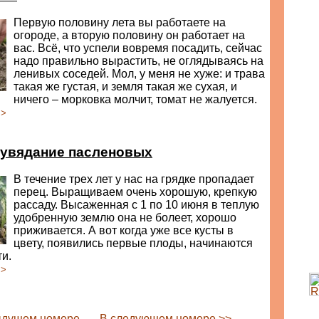
Первую половину лета вы работаете на
огороде, а вторую половину он работает на
вас. Всё, что успели вовремя посадить, сейчас
надо правильно вырастить, не оглядываясь на
ленивых соседей. Мол, у меня не хуже: и трава
такая же густая, и земля такая же сухая, и
ничего – морковка молчит, томат не жалуется.
>>
 увядание пасленовых
В течение трех лет у нас на грядке пропадает
перец. Выращиваем очень хорошую, крепкую
рассаду. Высаженная с 1 по 10 июня в теплую
удобренную землю она не болеет, хорошо
приживается. А вот когда уже все кусты в
цвету, появились первые плоды, начинаются
и.
>>
ыдущем номере
В следующем номере >>