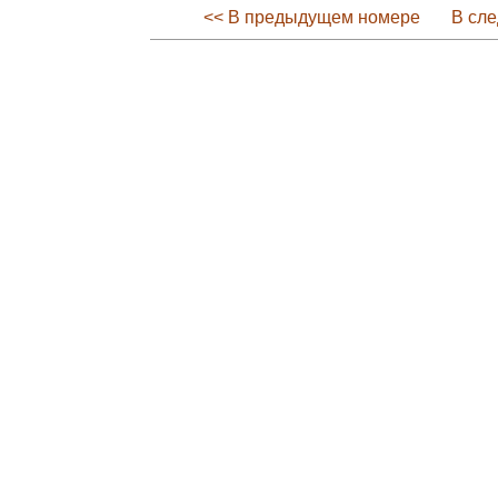
<< В предыдущем номере
В сл