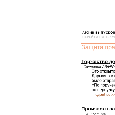
Защита пра
Торжество де
Светлана АЛФЕ
Это открыто
Дарькина и 
было отправ
«По поручен
по переулку
подробнее >
Произвол гла
Г.А. Костина