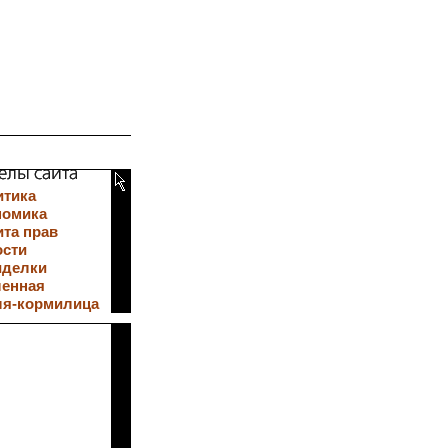
итика
номика
та прав
ости
иделки
ленная
ля-кормилица