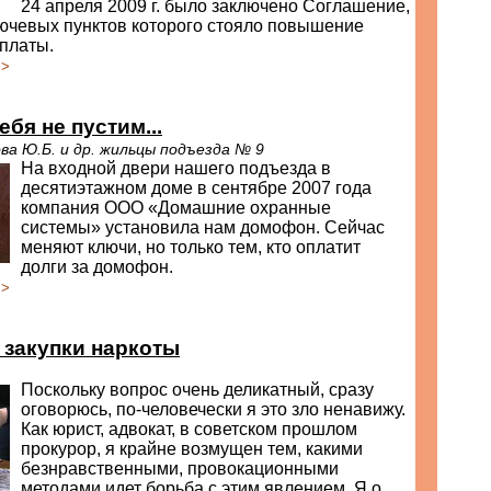
24 апреля 2009 г. было заключено Соглашение,
лючевых пунктов которого стояло повышение
платы.
>>
бя не пустим...
ова Ю.Б. и др. жильцы подъезда № 9
На входной двери нашего подъезда в
десятиэтажном доме в сентябре 2007 года
компания ООО «Домашние охранные
системы» установила нам домофон. Сейчас
меняют ключи, но только тем, кто оплатит
долги за домофон.
>>
 закупки наркоты
Поскольку вопрос очень деликатный, сразу
оговорюсь, по-человечески я это зло ненавижу.
Как юрист, адвокат, в советском прошлом
прокурор, я крайне возмущен тем, какими
безнравственными, провокационными
методами идет борьба с этим явлением. Я о