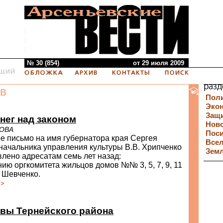
№ 30 (854)
от 29 июля 2009
в
Пол
Эко
Защи
нег над законом
Нов
РОВА
Пос
е письмо на имя губернатора края Сергея
Все
начальника управления культуры В.В. Хрипченко
Зем
лено адресатам семь лет назад:
ию оргкомитета жильцов домов №№ 3, 5, 7, 9, 11
 Шевченко.
>>
вы Тернейского района