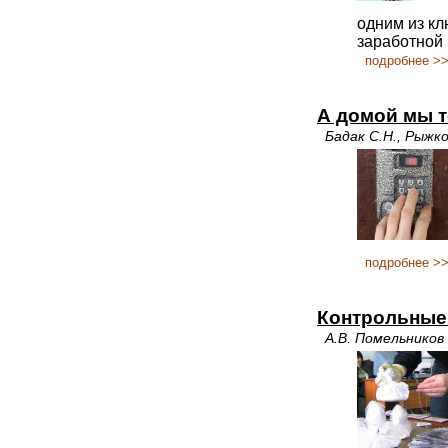
одним из к
заработной 
подробнее >
А домой мы те
Бадак С.Н., Рыжк
подробнее >
Контрольные
А.В. Помельников