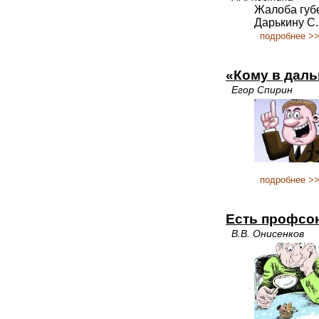
Жалоба губ
Дарькину С.
подробнее >
«Кому в даль
Егор Спирин
подробнее >
Есть профсо
В.В. Онисенков