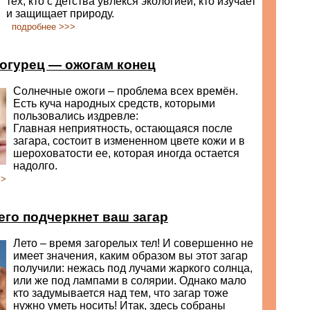
тех, кто с детства увлекся экологией, кто изучает
и защищает природу.
подробнее >>>
огурец — ожогам конец
Солнечные ожоги – проблема всех времён.
Есть куча народных средств, которыми
пользовались издревле:
Главная неприятность, остающаяся после
загара, состоит в измененном цвете кожи и в
шероховатости ее, которая иногда остается
надолго.
>>
его подчеркнет ваш загар
Лето – время загорелых тел! И совершенно не
имеет значения, каким образом вы этот загар
получили: нежась под лучами жаркого солнца,
или же под лампами в солярии. Однако мало
кто задумывается над тем, что загар тоже
нужно уметь носить! Итак, здесь собраны