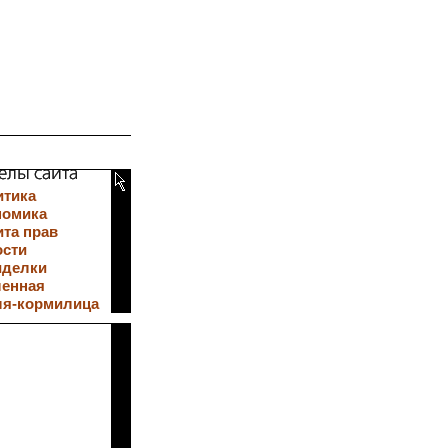
итика
номика
та прав
ости
иделки
ленная
ля-кормилица