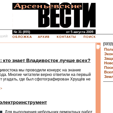
№ 31 (855)
от 5 августа 2009
Пол
Эко
Защи
: кто знает Владивосток лучше всех?
Нов
Пос
ивостока мы проводили конкурс на знание
Все
ода. Многие читатели верно ответили на первый
Зем
от угадать, где был сфотографирован Хрущёв не
>>
электроинструмент
Для выполнения небольших ремонтных работ