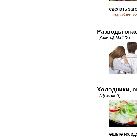
сделать заг
подробнее >
Разводы опа
Дети@Mail.Ru
Холодники, о
(Домовой)
ешьте на зд