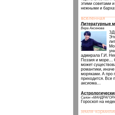
этими советами и
нежными и барха
Литературные м
Вера Аксенова
ЗД
Эт
ли
Мо
ун
адмирала Г.И. Не
Поэзия и море… О
может существова
романтики, иначе
моряками. А про 
приходится. Все п
аксиома…
Астрологически
Салон «МАНДРАГОР
Гороскоп на неде