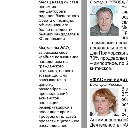
Месяц назад он стал
Виктория РЯБОВА, 
одним из
На
инициаторов и
зи
лидеров Экспертного
ос
Совета оппозиции,
се
объединившего
Мы
более пятидесяти
Пр
бывших кандидатов в
ог
КС оппозиции.
терминами: прод
Мы, члены ЭСО,
продовольственна
выражаем свое
дни Приморская в
крайнее возмущение
70% продовольст
нападением на
– импортное, по 
гражданского
китайское.
активиста, нашего
товарища. Оно
«ФАС» не видит
вписывается в
цепочку
Виктория Рябова.
разнообразных
В 
преследований
ВГ
активистов
об
оппозиции,
ре
развернувшихся в
Пр
последнее время.
Фе
Требуем от властей
Антимонопольной
провести тщательное
Деятельность ФА
расследование