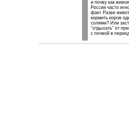
и почву как живо
России часто игн
факт. Разве живо
кормить коров о
солями? Или заст
"отдыхать" от пр
с почвой в перио