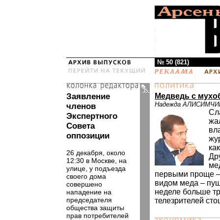
№ 50 (821)
Заявление
Медведь с мухо
Надежда АЛИСИМЧИ
членов
Сл
Экспертного
жа
Совета
вл
оппозиции
жу
как
26 декабря, около
Др
12:30 в Москве, на
ме
улице, у подъезда
первыми проще –
своего дома
видом меда – пу
совершено
неделе больше тр
нападение на
председателя
телезрителей сто
общества защиты
прав потребителей