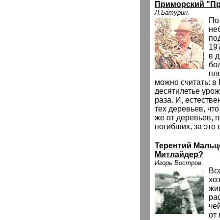
Приморский "Пр
Л.Батурин.
По
не
по
197
в д
бо
пл
можно считать: в
десятилетье урож
раза. И, естестве
тех деревьев, чт
же от деревьев, 
погибших, за это
Терентий Мальц
Митлайдер?
Игорь Востров.
Вс
хо
жи
ра
че
от