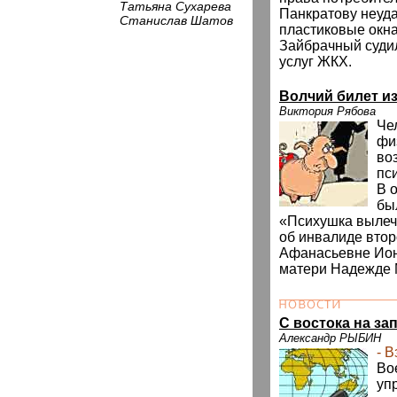
Татьяна Сухарева
Панкратову неуд
Станислав Шатов
пластиковые окна
Зайбрачный судил
услуг ЖКХ.
Волчий билет и
Виктория Рябова
Че
фи
во
пс
В 
бы
«Психушка вылечи
об инвалиде вто
Афанасьевне Ион
матери Надежде 
C востока на за
Александр РЫБИН
- 
Во
уп