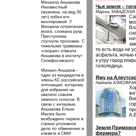
Михаила Аншакова.
Чья земля – тог
Неизвестный
(мужчина, на вид 30
Марина ЗАВАДСКАЯ.
Са
лет) избил его
монтировкой. У
мо
Михаила сотрясение
Вл
мозга, сломана рука.
сн
Преступника
на
спугнули прохожие. С
за
тяжелыми травмами
то есть вода не у
«скорая» отвезла
асфальта, ночью 
Аншакова в институт
к утру город пок
Склифосовского.
гололедица.
Михаил Аншаков -
один из кандидатов в
Яму на Алеутско
члены КС российской
Надежда АЛИСИМЧИ
оппозиции, которому
Хо
для избрания не
жи
хватило совсем
Ви
немного голосов. В
гор
связи с интервью
Аншакова Елене
пр
Масюк было
А.В
возбуждено первое в
стране уголовное
Земля Приморск
дело по обвинению в
фермера?
клевете в СМИ.