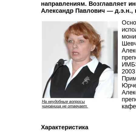
направлениям. Возглавляет ин
Александр Павлович — д.э.н.,
Осн
испо
мони
Шевч
Алек
преп
ИМБЭ
2003
Прим
Юрче
Алек
преп
На неудобные вопросы
кафе
чиновница не отвечает.
Характеристика