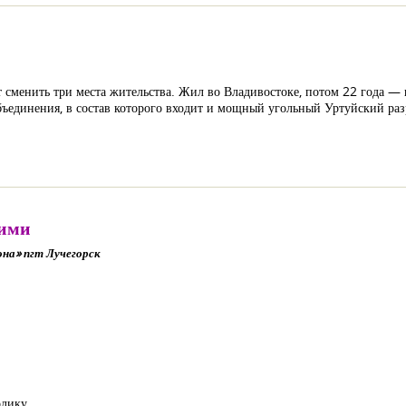
 сменить три места жительства. Жил во Владивостоке, потом 22 года — в
единения, в состав которого входит и мощный угольный Уртуйский раз
кими
на» пгт Лучегорск
олику