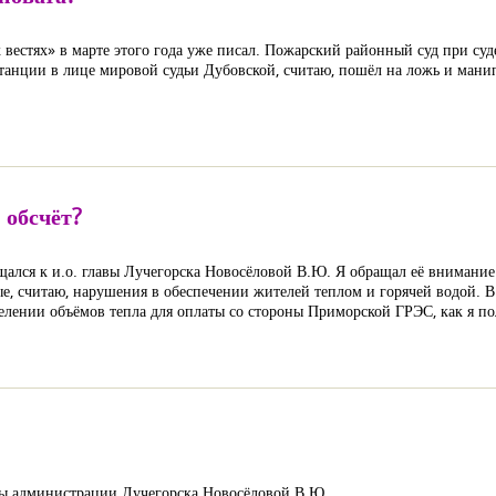
 вестях» в марте этого года уже писал. Пожарский районный суд при су
станции в лице мировой судьи Дубовской, считаю, пошёл на ложь и мани
 обсчёт?
щался к и.о. главы Лучегорска Новосёловой В.Ю. Я обращал её внимание
ые, считаю, нарушения в обеспечении жителей теплом и горячей водой.
елении объёмов тепла для оплаты со стороны Приморской ГРЭС, как я по
ы администрации Лучегорска Новосёловой В.Ю.