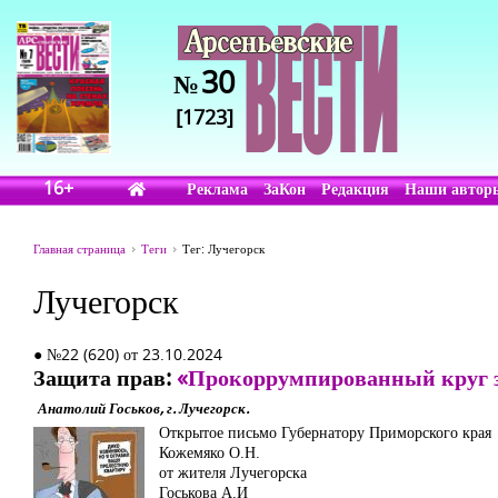
30
№
[1723]
16+
Реклама
ЗаКон
Редакция
Наши автор
Главная страница
Теги
Тег: Лучегорск
Лучегорск
● №22 (620) от 23.10.2024
Защита прав:
«Прокоррумпированный круг 
Анатолий Госьков, г. Лучегорск.
Открытое письмо Губернатору Приморского края
Кожемяко О.Н.
от жителя Лучегорска
Госькова А.И