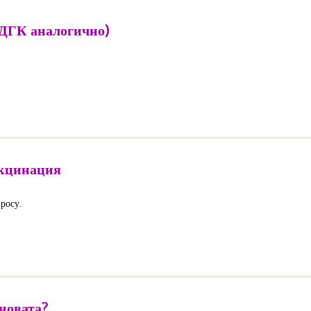
(ДГК аналогично)
акцинация
росу.
новата?