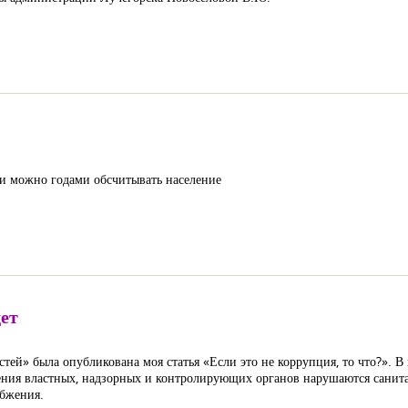
и можно годами обсчитывать население
дет
ей» была опубликована моя статья «Если это не коррупция, то что?». В н
брения властных, надзорных и контролирующих органов нарушаются санит
абжения.