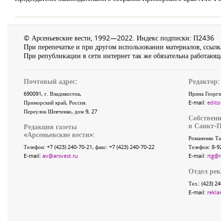
© Арсеньевские вести, 1992—2022. Индекс подписки: П2436
При перепечатке и при другом использовании материалов, ссылка
При републикации в сети интернет так же обязательна работающа
Почтовый адрес:
Редактор:
690091
, г.
Владивосток
,
Ирина Георги
Приморский край
,
Россия
.
E-mail:
edito
Переулок Шевченко
, дом 9, 27
Собственн
в Санкт-П
Редакция газеты
«
Арсеньевские вести
»:
Романенко Та
Телефон:
+7 (423) 240-70-21
, факс:
+7 (423) 240-70-22
Телефон: 8-9
E-mail:
av@arsvest.ru
E-mail:
rtg@
Отдел ре
Тел.: (423) 2
E-mail:
rekla