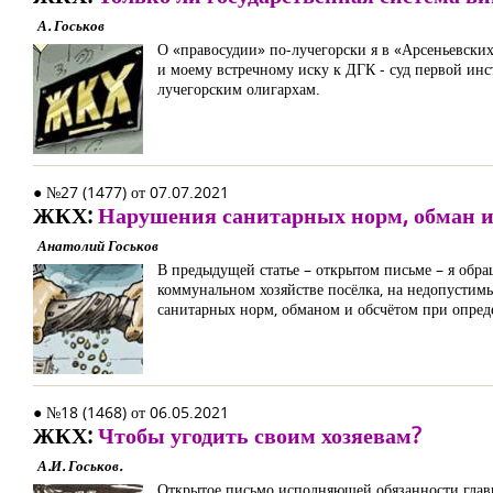
А. Госьков
О «правосудии» по-лучегорски я в «Арсеньевских
и моему встречному иску к ДГК - суд первой ин
лучегорским олигархам.
● №27 (1477) от 07.07.2021
ЖКХ:
Нарушения санитарных норм, обман и
Анатолий Госьков
В предыдущей статье – открытом письме – я обра
коммунальном хозяйстве посёлка, на недопустим
санитарных норм, обманом и обсчётом при опред
● №18 (1468) от 06.05.2021
ЖКХ:
Чтобы угодить своим хозяевам?
А.И. Госьков.
Открытое письмо исполняющей обязанности глав