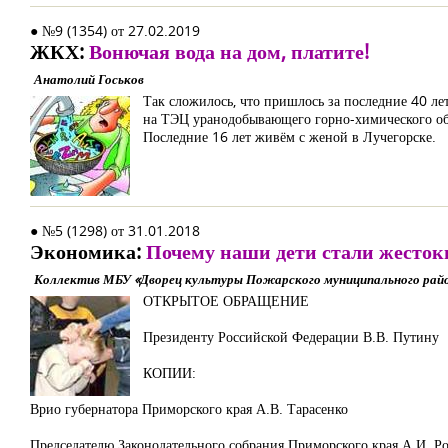
● №9 (1354) от 27.02.2019
ЖКХ:
Вонючая вода на дом, платите!
Анатолий Госьков
Так сложилось, что пришлось за последние 40 лет
на ТЭЦ уранодобывающего горно-химического объ
Последние 16 лет живём с женой в Лучегорске.
● №5 (1298) от 31.01.2018
Экономика:
Почему наши дети стали жесто
Коллектив МБУ «Дворец культуры Пожарского муниципального райо
ОТКРЫТОЕ ОБРАЩЕНИЕ
Президенту Российской Федерации В.В. Путину
КОПИИ:
Врио губернатора Приморского края А.В. Тарасенко
Председателю Законодательного собрания Приморского края А.И. Р