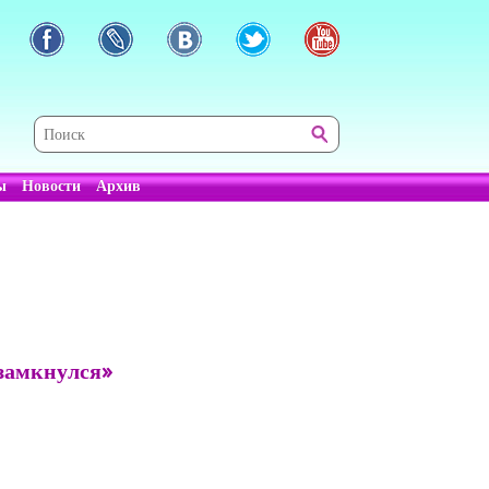
ы
Новости
Архив
замкнулся»