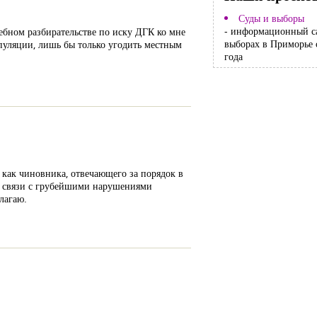
Суды и выборы
- информационный с
дебном разбирательстве по иску ДГК ко мне
выборах в Приморье 
пуляции, лишь бы только угодить местным
года
 как чиновника, отвечающего за порядок в
 В связи с грубейшими нарушениями
лагаю.