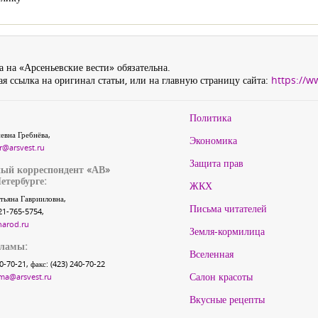
 на «Арсеньевские вести» обязательна.
я ссылка на оригинал статьи, или на главную страницу сайта:
https://w
Политика
евна Гребнёва,
Экономика
r@arsvest.ru
Защита прав
ый корреспондент «АВ»
етербурге:
ЖКХ
тьяна Гаврииловна,
Письма читателей
21-765-5754,
narod.ru
Земля-кормилица
кламы:
Вселенная
40-70-21, факс: (423) 240-70-22
Салон красоты
ma@arsvest.ru
Вкусные рецепты