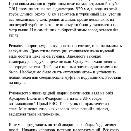
Произошла авария в турбинном цехе на магистральной трубе
ТЭЦ-промышленная зона диаметром 820 мм, и вода из этой
трубы длиной около 10 км вернулась в турбинный цех, утопив
все механизмы с электродвигателями, кроме нескольких на
последней турбине, которые почему-то были установлены на
метр выше. И в самый пик сибирской зимы город остался без
тепла.
Решался вопрос, куда эвакуировать население, и когда начинать
эвакуацию. Драматизм ситуации усиливался из-за нулевой
видимости в цехе из-за тумана. Влажность высокая,
температура воздуха в цехе низкая. Сразу же начали менять
электродвигатели. Проблем с новыми электродвигателями не
было. Необходимо было снять «утопленников» и установить
новые, подогнав соединяющие муфты и подрамники. Работали
на ощупь.
Руководство ликвидацией аварии фактически взял на себя
Архиреев Валентин Фёдорович, в начале 80-х годов
возглавлявший ПримГРЭС. Трое суток он практически не
спал. Мне непонятно, как человек перенесший инфаркт,
выдержал такое напряжение.
Я не мог представить до этой аварии, как общая беда меняет
людей. Никаких капризов, истерик, недоразумений. Все сразу