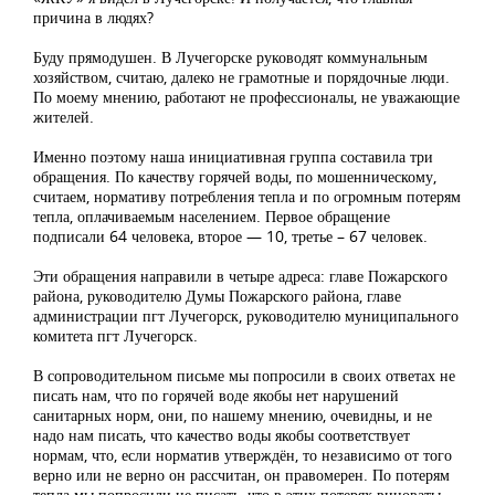
причина в людях?
Буду прямодушен. В Лучегорске руководят коммунальным
хозяйством, считаю, далеко не грамотные и порядочные люди.
По моему мнению, работают не профессионалы, не уважающие
жителей.
Именно поэтому наша инициативная группа составила три
обращения. По качеству горячей воды, по мошенническому,
считаем, нормативу потребления тепла и по огромным потерям
тепла, оплачиваемым населением. Первое обращение
подписали 64 человека, второе — 10, третье – 67 человек.
Эти обращения направили в четыре адреса: главе Пожарского
района, руководителю Думы Пожарского района, главе
администрации пгт Лучегорск, руководителю муниципального
комитета пгт Лучегорск.
В сопроводительном письме мы попросили в своих ответах не
писать нам, что по горячей воде якобы нет нарушений
санитарных норм, они, по нашему мнению, очевидны, и не
надо нам писать, что качество воды якобы соответствует
нормам, что, если норматив утверждён, то независимо от того
верно или не верно он рассчитан, он правомерен. По потерям
тепла мы попросили не писать, что в этих потерях виноваты