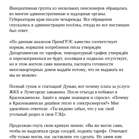
Инициативная группа из нескольких пенсионеров обращалась
во многие административные и надзорные органы.
Губернаторам края писали четырежды. Все обращения
спускались в администрацию посёлка, откуда во все инстанции
был ответ:
«По данным анализов ПримГРЭС качество соответствует
нормам, норматив потребления тепла утверждён
Департаментам по тарифом, температурный график утверждён
и пересматриваться не будет, изоляция в подвалах отсутствует,
но в этом жители сами виноваты, паспорта готовности
многоквартирных домов выдаём потому, что не выдавать их
мы не можем».
Полный тупик и стагнация! Думаю, вот почему плата за услуги
ЖКХ в Лучегорске завышена. После отъезда я побывал в
Краснокаменске. Зашёл к людям знающим и спросил: «Почему
в Краснокаменске дешёвое тепло и электроэнергия?» Мне
удивлённо ответили: «Ты видимо забыл, что у нас свой
угольный разрез и своя ТЭЦ».
Продолжаю гнуть свою кривую линию: «Вы же могли сами,
чтобы не выделяться среди соседей, поднять тариф». Отвечают:
«Не только могли, нас заставляли это сделать. Но зачем нам