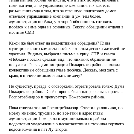
сами жители, а не управляющие компании, так как есть
разъяснения суда о том, что за сезонную подготовку домов
отвечают управляющие компании и уж, тем более,
администрация посёлка, у которой обязанность готовить
посёлок к зиме одна из основных. Тексты обращений отдали в
местные СМИ.
Какой же был ответ на коллективные обращения? Глава
муниципального комитета посёлка ответом десятки жителей не
удостоил. Видимо, выбросил письма в урну. ЛТВ и газета
«Победа» посёлка сделали вид, что никаких обращений не
получали. Глава администрации Пожарского района сплавил
коллективные обращения главе посёлка. Дескать, моя хата с
краю, я ничего не знаю и знать не хочу?
По существу, правда, с оговорками, отреагировала только Дума
Пожарского района. С её стороны были направлены запросы в
Роспотребнадзор и прокуратуру Пожарского района.
Пока ответил только Роспотребнадзор. Ответил уклончиво, по
моему мнению, трусливо, но всё-таки в адрес главы
администрации Пожарского муниципального района
подготовил уведомление о несоответствии источника горячего
водоснабжения в пгт Лучегорск.