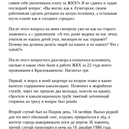
самим себе увеличивать плату за ЖКХ?» Я не сдаюсь и задаю
последний вопрос: «Вы могли, как в Лучегорске, своим
работникам сделать дотацию на целую половину, а остальные
пусть платят как в соседних городах».
После этого вопроса на меня смотрели уже не как на старого
знакомого, а с удивлением: «А что, разве медики не нас лечат,
учителя не наших детей учат, милиция не нас охраняет?
Почему мы должны делить людей на наших и не наших? Что с
тобой?»
После этого непростого разговора я попытался вспомнить,
сколько и какие сбои были в работе ЖКХ за 22 года моего
проживания в Краснокаменске. Насчитал три.
Первый, в мороз в моей квартире на втором этаже в ванне
вылезло содержимое канализации. Позвонил в аварийную
службу, через час пришли два молодца, залезли на крышу,
сбросили в канализационную трубу тяжёлый заточенный
стержень на тросу и вопрос был решён.
Второй случай был на Покров день, 14 октября. Выпал редкий
для тех мест обильный снег, подтаял, превратился в лёд, и
жители города выворачивали ноги до апреля. И, наконец,
третий случай произошёл в ночь на 16 декабря 1986 года.