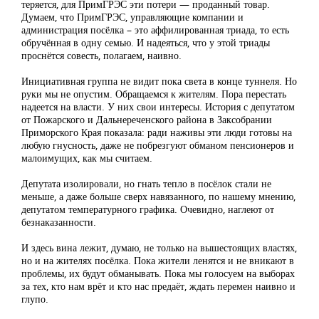
теряется, для ПримГРЭС эти потери — проданный товар.
Думаем, что ПримГРЭС, управляющие компании и
администрация посёлка – это аффилированная триада, то есть
обручённая в одну семью. И надеяться, что у этой триады
проснётся совесть, полагаем, наивно.
Инициативная группа не видит пока света в конце туннеля. Но
руки мы не опустим. Обращаемся к жителям. Пора перестать
надеется на власти. У них свои интересы. История с депутатом
от Пожарского и Дальнереченского района в Заксобрании
Приморского Края показала: ради наживы эти люди готовы на
любую гнусность, даже не побрезгуют обманом пенсионеров и
малоимущих, как мы считаем.
Депутата изолировали, но гнать тепло в посёлок стали не
меньше, а даже больше сверх навязанного, по нашему мнению,
депутатом температурного графика. Очевидно, наглеют от
безнаказанности.
И здесь вина лежит, думаю, не только на вышестоящих властях,
но и на жителях посёлка. Пока жители ленятся и не вникают в
проблемы, их будут обманывать. Пока мы голосуем на выборах
за тех, кто нам врёт и кто нас предаёт, ждать перемен наивно и
глупо.