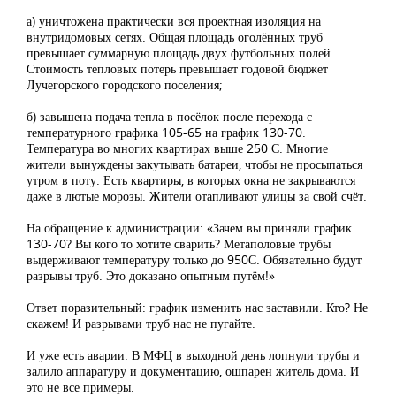
а) уничтожена практически вся проектная изоляция на
внутридомовых сетях. Общая площадь оголённых труб
превышает суммарную площадь двух футбольных полей.
Стоимость тепловых потерь превышает годовой бюджет
Лучегорского городского поселения;
б) завышена подача тепла в посёлок после перехода с
температурного графика 105-65 на график 130-70.
Температура во многих квартирах выше 250 С. Многие
жители вынуждены закутывать батареи, чтобы не просыпаться
утром в поту. Есть квартиры, в которых окна не закрываются
даже в лютые морозы. Жители отапливают улицы за свой счёт.
На обращение к администрации: «Зачем вы приняли график
130-70? Вы кого то хотите сварить? Метаполовые трубы
выдерживают температуру только до 950С. Обязательно будут
разрывы труб. Это доказано опытным путём!»
Ответ поразительный: график изменить нас заставили. Кто? Не
скажем! И разрывами труб нас не пугайте.
И уже есть аварии: В МФЦ в выходной день лопнули трубы и
залило аппаратуру и документацию, ошпарен житель дома. И
это не все примеры.