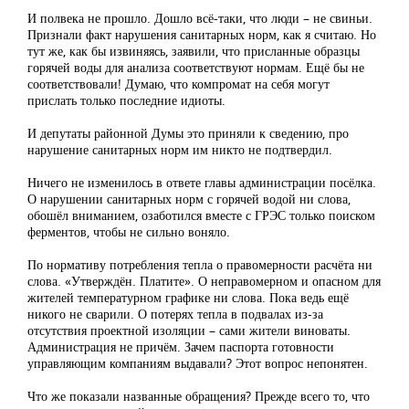
И полвека не прошло. Дошло всё-таки, что люди – не свиньи.
Признали факт нарушения санитарных норм, как я считаю. Но
тут же, как бы извиняясь, заявили, что присланные образцы
горячей воды для анализа соответствуют нормам. Ещё бы не
соответствовали! Думаю, что компромат на себя могут
прислать только последние идиоты.
И депутаты районной Думы это приняли к сведению, про
нарушение санитарных норм им никто не подтвердил.
Ничего не изменилось в ответе главы администрации посёлка.
О нарушении санитарных норм с горячей водой ни слова,
обошёл вниманием, озаботился вместе с ГРЭС только поиском
ферментов, чтобы не сильно воняло.
По нормативу потребления тепла о правомерности расчёта ни
слова. «Утверждён. Платите». О неправомерном и опасном для
жителей температурном графике ни слова. Пока ведь ещё
никого не сварили. О потерях тепла в подвалах из-за
отсутствия проектной изоляции – сами жители виноваты.
Администрация не причём. Зачем паспорта готовности
управляющим компаниям выдавали? Этот вопрос непонятен.
Что же показали названные обращения? Прежде всего то, что