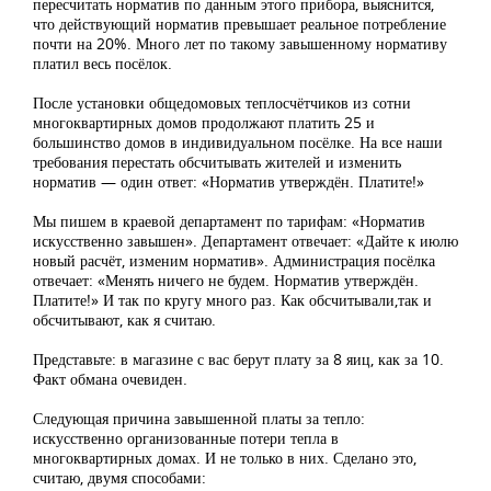
пересчитать норматив по данным этого прибора, выяснится,
что действующий норматив превышает реальное потребление
почти на 20%. Много лет по такому завышенному нормативу
платил весь посёлок.
После установки общедомовых теплосчётчиков из сотни
многоквартирных домов продолжают платить 25 и
большинство домов в индивидуальном посёлке. На все наши
требования перестать обсчитывать жителей и изменить
норматив — один ответ: «Норматив утверждён. Платите!»
Мы пишем в краевой департамент по тарифам: «Норматив
искусственно завышен». Департамент отвечает: «Дайте к июлю
новый расчёт, изменим норматив». Администрация посёлка
отвечает: «Менять ничего не будем. Норматив утверждён.
Платите!» И так по кругу много раз. Как обсчитывали,так и
обсчитывают, как я считаю.
Представьте: в магазине с вас берут плату за 8 яиц, как за 10.
Факт обмана очевиден.
Следующая причина завышенной платы за тепло:
искусственно организованные потери тепла в
многоквартирных домах. И не только в них. Сделано это,
считаю, двумя способами: