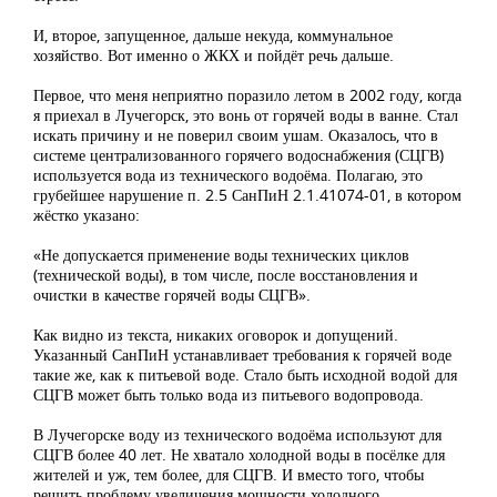
И, второе, запущенное, дальше некуда, коммунальное
хозяйство. Вот именно о ЖКХ и пойдёт речь дальше.
Первое, что меня неприятно поразило летом в 2002 году, когда
я приехал в Лучегорск, это вонь от горячей воды в ванне. Стал
искать причину и не поверил своим ушам. Оказалось, что в
системе централизованного горячего водоснабжения (СЦГВ)
используется вода из технического водоёма. Полагаю, это
грубейшее нарушение п. 2.5 СанПиН 2.1.41074-01, в котором
жёстко указано:
«Не допускается применение воды технических циклов
(технической воды), в том числе, после восстановления и
очистки в качестве горячей воды СЦГВ».
Как видно из текста, никаких оговорок и допущений.
Указанный СанПиН устанавливает требования к горячей воде
такие же, как к питьевой воде. Стало быть исходной водой для
СЦГВ может быть только вода из питьевого водопровода.
В Лучегорске воду из технического водоёма используют для
СЦГВ более 40 лет. Не хватало холодной воды в посёлке для
жителей и уж, тем более, для СЦГВ. И вместо того, чтобы
решить проблему увеличения мощности холодного