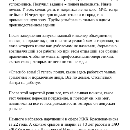
успокоились. Получил задание – пошёл выполнять. Иначе
нельзя. У всех семьи, дети, и надеяться не на кого. МЧС тогда
не было. И через три дня подали тепло и в город, и в
промышленную зону. Трубы размёрзлись только в одном
производственном здании.
После завершения запуска главный инженер объединения,
горняк, кандидат наук, но при этом редкий хам и горлопан, за
глаза которого иначе как дуболомом не называли, формально
возглавлявший все работы, но при этом отдавший все бразды
правления, чтобы не мешать, профессионалам-энергетикам,
сказал слова, которых от него никто не ждал:
«Спасибо всем! Я теперь понял, какие здесь работают умные,
грамотные и порядочные люди. Все по домам. Отсыпаться.
Завтра на работу».
После этой короткой речи все, кто её слышал поняли, какое
этот человек пережил потрясение, и поэтому он, как мог,
извинился за все те несправедливости, которые он допускал
раньше.
Немного набралось нарушений в сфере ЖКХ Краснокаменска
за 22 года. А сколько срывов и аварий за 10 лет работы в ЗАО
«ЖКУ» я видел в Лучегорске! И получается, что главная