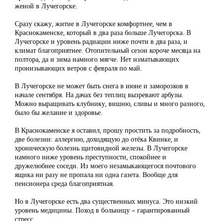
женой в Лучегорске.
Сразу скажу, житие в Лучегорске комфортнее, чем в
Краснокаменске, который в два раза больше Лучегорска. В
Лучегорске и уровень радиации ниже почти в два раза, и
климат благоприятнее. Отопительный сезон короче месяца на
полтора, да и зима намного мягче. Нет изматывающих
пронизывающих ветров с февраля по май.
В Лучегорске не может быть снега в июне и заморозков в
начале сентября. На дачах без теплиц вызревают арбузы.
Можно выращивать клубнику, вишню, сливы и много разного,
было бы желание и здоровье.
В Краснокаменске я оставил, прошу простить за подробность,
две болезни: аллергию, доходящую до отёка Квинке, и
хроническую болезнь щитовидной железы. В Лучегорске
намного ниже уровень преступности, спокойнее и
дружелюбнее соседи. Из моего незамыкающегося почтового
ящика ни разу не пропала ни одна газета. Вообще для
пенсионера среда благоприятная.
Но в Лучегорске есть два существенных минуса. Это низкий
уровень медицины. Поход в больницу – гарантированный
стресс.