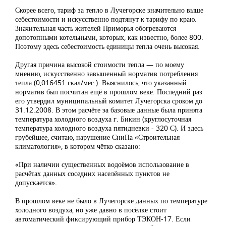
Скорее всего, тариф за тепло в Лучегорске значительно выше
себестоимости и искусственно подтянут к тарифу по краю.
Значительная часть жителей Приморья обогреваются
допотопными котельными, которых, как известно, более 800.
Поэтому здесь себестоимость единицы тепла очень высокая.
Другая причина высокой стоимости тепла — по моему
мнению, искусственно завышенный норматив потребления
тепла (0,016451 гкал/мес.). Выяснилось, что указанный
норматив был посчитан ещё в прошлом веке. Последний раз
его утвердил муниципальный комитет Лучегорска сроком до
31.12.2008. В этом расчёте эа базовые данные была принята
температура холодного воздуха г. Бикин (круглосуточная
температура холодного воздуха пятидневки - 320 С). И здесь
грубейшее, считаю, нарушение СниПа «Строительная
климатология», в котором чётко сказано:
«При наличии существенных водоёмов использование в
расчётах данных соседних населённых пунктов не
допускается».
В прошлом веке не было в Лучегорске данных по температуре
холодного воздуха, но уже давно в посёлке стоит
автоматический фиксирующий прибор ТЭКОН-17. Если