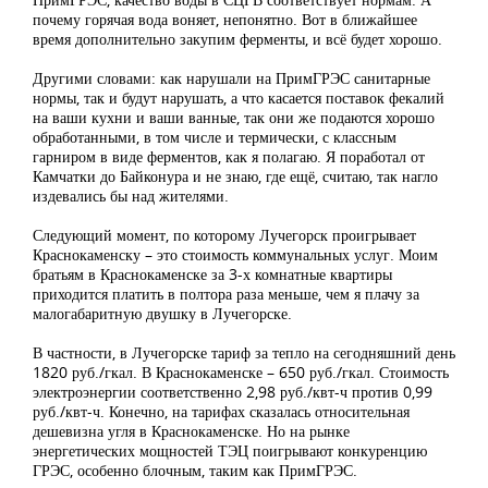
почему горячая вода воняет, непонятно. Вот в ближайшее
время дополнительно закупим ферменты, и всё будет хорошо.
Другими словами: как нарушали на ПримГРЭС санитарные
нормы, так и будут нарушать, а что касается поставок фекалий
на ваши кухни и ваши ванные, так они же подаются хорошо
обработанными, в том числе и термически, с классным
гарниром в виде ферментов, как я полагаю. Я поработал от
Камчатки до Байконура и не знаю, где ещё, считаю, так нагло
издевались бы над жителями.
Следующий момент, по которому Лучегорск проигрывает
Краснокаменску – это стоимость коммунальных услуг. Моим
братьям в Краснокаменске за 3-х комнатные квартиры
приходится платить в полтора раза меньше, чем я плачу за
малогабаритную двушку в Лучегорске.
В частности, в Лучегорске тариф за тепло на сегодняшний день
1820 руб./гкал. В Краснокаменске – 650 руб./гкал. Стоимость
электроэнергии соответственно 2,98 руб./квт-ч против 0,99
руб./квт-ч. Конечно, на тарифах сказалась относительная
дешевизна угля в Краснокаменске. Но на рынке
энергетических мощностей ТЭЦ поигрывают конкуренцию
ГРЭС, особенно блочным, таким как ПримГРЭС.