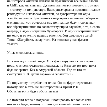
на интересы жителей наплевали практически все ветви власти
и СМИ, как мы считаем. Думаем, наплевали потому, что знают
– к ответу их не призовут. Надзорные органы проявили полное
равнодушие к жалобам жителей, до губернатора ни одна
жалоба не дошла. Бдительная канцелярия старательно оберегает
его, видимо, «от всяческих ему не нужных бед» и сплавляет
все обращения вниз по соответствующим службам, а те, в свою
очередь, в администрацию Лучегорска. И администрация шлёт
им одно и то же, по нашему мнению, безграмотное враньё.
Типа: «Жалуйтесь, жалуйтесь. На отписки у нас бумаги
хватит».
У нас сложилось мнение.
По качеству горячей воды. Хотя факт нарушения санитарных
норм, считаем, очевиден, подвижек не будет до тех пор, пока
беда не грянет. Как в Амурской области. Где-то кто-то
схалтурил, и 26 детей заражены гепатитом С.
По нормативу потребления тепла. Он не будет пересчитан,
потому, что в этом не заинтересована ПримГРЭС.
Обсчитывали и будут обсчитывать?
По потерям тепла в подвалах. Изолировать тепловые сети
никто не будет, потому что это для жителей домов тепло