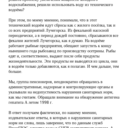
водоснабжения, решили использовать воду из технического
водоёма?
При этом, по моему мнению, понимали, что в этот
технический водоём идут сбросы как с жилого посёлка, так и
со всех предприятий Лучегорска. Из фекальной насосной
периодически, а в период дождей постоянно, сбрасываются все
фекалии жителей Лучегорска, как я думаю. На водоёме
работают рыбные предприятия, обещают запустить к концу
нынешнего года рыбозавод по производству осетрины. Рыбы
едят и, соответственно, выдают после себя продукты
жизнедеятельности. Эти продукты не выводятся из цикла, они
в водоём только добавляются, как я полагаю. И чем дальше, тем
больше.
Мы, группа пенсионеров, неоднократно обращались в
административные, надзорные и контролирующие органы и
указывали на недопустимость нарушения санитарных норм,
как мы считаем. Обращали внимание на обнаружение антигена
гепатита А летом 1998 г.
В ответ получаем фактически, по нашему мнению,
издевательские ответы, в которых о нарушении санитарных
норм ни слова, лишь заверение, что по данным служб
ПримГРЭС, качество воды в СЦГВ соответствует нормам. А