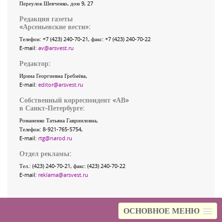
Переулок Шевченко
, дом 9, 27
Редакция газеты
«
Арсеньевские вести
»:
Телефон:
+7 (423) 240-70-21
, факс:
+7 (423) 240-70-22
E-mail:
av@arsvest.ru
Редактор:
Ирина Георгиевна Гребнёва,
E-mail:
editor@arsvest.ru
Собственный корреспондент «АВ»
в Санкт-Петербурге:
Романенко Татьяна Гаврииловна,
Телефон: 8-921-765-5754,
E-mail:
rtg@narod.ru
Отдел рекламы:
Тел.: (423) 240-70-21, факс: (423) 240-70-22
E-mail:
reklama@arsvest.ru
ОСНОВНОЕ МЕНЮ