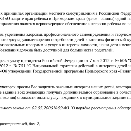
их принципах организации местного самоуправления в Российской Федер
-КЗ «О защите прав ребенка в Приморском крае» (далее – Закона) одной 
правления является первоочередное обеспечение интересов ребенка во в
я, укрепления здоровья, профессионального самоопределения и творческо
ого досуга, удовлетворения потребности детей в занятиях физической к
разовательных программ и услуг в интересах личности, наши дети имею
бразования должна быть доступной для большинства родителей.
речат указу президента Российской Федерации от 7 мая 2012 г. № 606 
2012 г. № 761 "О Национальной стратегии действий в интересах детей н
 «Об утверждении Государственной программы Приморского края «Развит
чегорск просим Вас защитить законные интересы наших детей, всесторо
 задание всех желающих получать дополнительное образование в област
снижения) стоимости оплаты услуг входящих в муниципальное задание на
рального закона от 02.05.2006 №59-ФЗ "О порядке рассмотрения обраще
рвостроителей, дом 2,