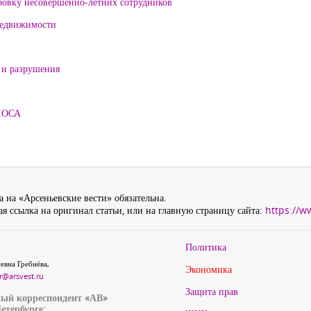
ровку несовершенно-летних сотрудников
 недвижимости
 и разрушения
ЛОСА
 на «Арсеньевские вести» обязательна.
я ссылка на оригинал статьи, или на главную страницу сайта:
https://w
Политика
евна Гребнёва,
Экономика
r@arsvest.ru
Защита прав
ый корреспондент «АВ»
етербурге: