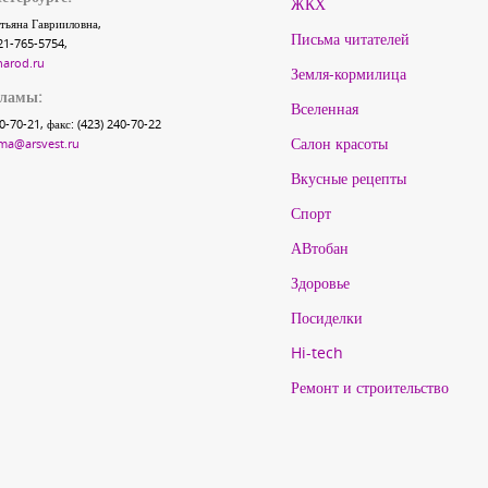
ЖКХ
тьяна Гаврииловна,
Письма читателей
21-765-5754,
narod.ru
Земля-кормилица
кламы:
Вселенная
40-70-21, факс: (423) 240-70-22
Салон красоты
ma@arsvest.ru
Вкусные рецепты
Спорт
АВтобан
Здоровье
Посиделки
Hi-tech
Ремонт и строительство