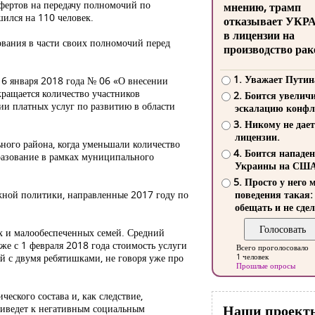
фертов на передачу полномочий по
мнению, трамп
шился на 110 человек.
отказывает УКР
в лицензии на
вания в части своих полномочий перед
производство рак
1. Уважает Путин
16 января 2018 года № 06 «О внесении
ращается количество участников
2. Боится увелич
ии платных услуг по развитию в области
эскалацию конфл
3. Никому не дает
лицензии.
ного района, когда уменьшали количество
4. Боится нападе
бразование в рамках муниципального
Украины на СШ
5. Просто у него 
жной политики, направленные 2017 году по
поведения такая:
обещать и не сдел
ых и малообеспеченных семей. Средний
уже с 1 февраля 2018 года стоимость услуги
Всего проголосовало
ей с двумя ребятишками, не говоря уже про
1 человек
Прошлые опросы
еского состава и, как следствие,
Наши проект
риведет к негативным социальным