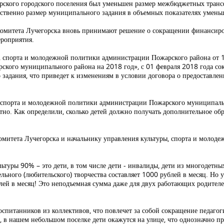
рского городского поселения был уменьшен размер межбюджетных транс
етственно размер муниципального задания в объемных показателях умень
омитета Лучегорска вновь принимают решение о сокращении финансиро
роприятия.
, спорта и молодежной политики администрации Пожарского района от 
ого муниципального района на 2018 год», с 01 февраля 2018 года сок
задания, что приведет к изменениям в условии договора о предоставлен
, спорта и молодежной политики администрации Пожарского муниципаль
тно. Как определили, сколько детей должно получать дополнительное о
митета Лучегорска и начальнику управления культуры, спорта и молоде
льтуры 90% – это дети, в том числе дети - инвалиды, дети из многодетн
ельного (любительского) творчества составляет 1000 рублей в месяц. Но 
блей в месяц! Это неподъемная сумма даже для двух работающих родител
спитанников из коллективов, что повлечет за собой сокращение педагогич
 в нашем небольшом поселке дети окажутся на улице, что однозначно п