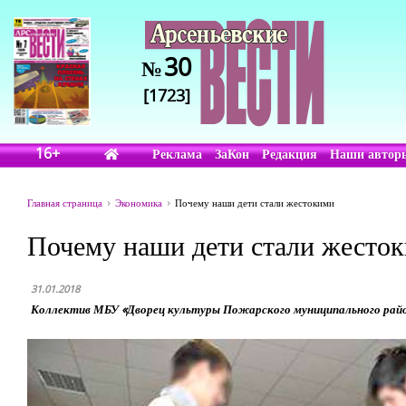
30
№
[1723]
16+
Реклама
ЗаКон
Редакция
Наши автор
Главная страница
Экономика
Почему наши дети стали жестокими
Почему наши дети стали жесто
31.01.2018
Коллектив МБУ «Дворец культуры Пожарского муниципального райо