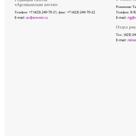
«
Арсеньевские вести
»:
Романенко Та
Телефон:
+7 (423) 240-70-21
, факс:
+7 (423) 240-70-22
Телефон: 8-9
E-mail:
av@arsvest.ru
E-mail:
rtg@
Отдел ре
Тел.: (423) 2
E-mail:
rekla