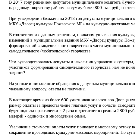
В 2017 году решением депутатов муниципального комитета Лучего
народному творчеству району на сумму более 800 тыс. руб., соотв
При утверждении бюджета на 2018 год депутаты муниципального к
МБУ «Дворец культуры Пожарского МР» на культурно-досуговые ме
В соответствии с данным решением, приказом управления культуры
изменений в муниципальные задания МБУ «Дворец культуры Пожарск
формирований самодеятельного творчества в части муниципального 
самодеятельного (любительского) творчества.
Чем руководствовались депутаты и начальник управления культуры
участников формирований самодеятельного творчества, нам не поня
задания?
На устные и письменные обращения к депутатам муниципального ко
указанному вопросу, ответы не получены.
В настоящее время из более 600 участников коллективов Дворца ку
размер оплаты за предоставление платных услуг в области самодеят
будет поднята практически в 2 раза и достигнет в среднем 2300 ру
матерей - одиночек и многодетные семьи.
Увеличение стоимости оплаты услуг приведет к массовому оттоку во
сокращение проводимых культурно-массовых мероприятий. По сути,