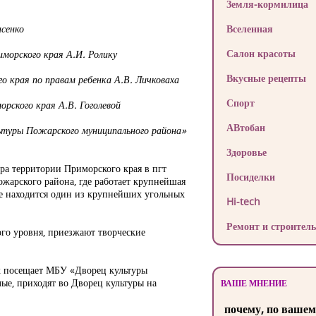
Земля-кормилица
асенко
Вселенная
Салон красоты
морского края А.И. Ролику
Вкусные рецепты
о края по правам ребенка А.В. Личковаха
Спорт
рского края А.В. Гоголевой
АВтобан
ьтуры Пожарского муниципального района»
Здоровье
ра территории Приморского края в пгт
Посиделки
арского района, где работает крупнейшая
де находится один из крупнейших угольных
Hi-tech
Ремонт и строитель
го уровня, приезжают творческие
ок посещает МБУ «Дворец культуры
ые, приходят во Дворец культуры на
ВАШЕ МНЕНИЕ
почему, по вашем