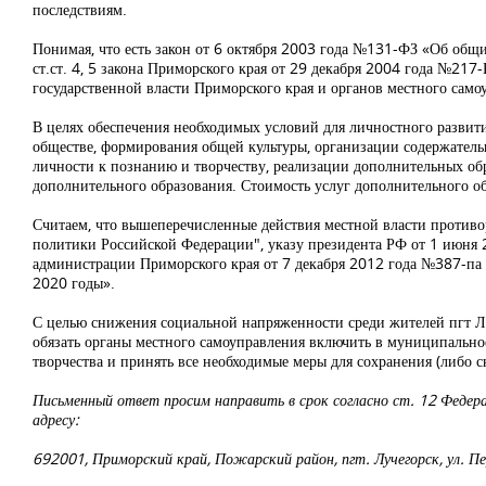
последствиям.
Понимая, что есть закон от 6 октября 2003 года №131-ФЗ «Об общ
ст.ст. 4, 5 закона Приморского края от 29 декабря 2004 года №217
государственной власти Приморского края и органов местного самоу
В целях обеспечения необходимых условий для личностного развити
обществе, формирования общей культуры, организации содержательн
личности к познанию и творчеству, реализации дополнительных об
дополнительного образования. Стоимость услуг дополнительного о
Считаем, что вышеперечисленные действия местной власти противо
политики Российской Федерации", указу президента РФ от 1 июня 
администрации Приморского края от 7 декабря 2012 года №387-па
2020 годы».
С целью снижения социальной напряженности среди жителей пгт Лу
обязать органы местного самоуправления включить в муниципальное
творчества и принять все необходимые меры для сохранения (либо 
Письменный ответ просим направить в срок согласно ст. 12 Феде
адресу:
692001, Приморский край, Пожарский район, пгт. Лучегорск, ул. Пе