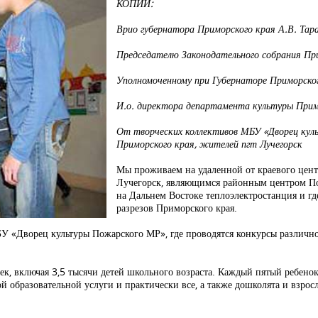
КОПИИ:
Врио губернатора Приморского края А.В. Тар
Председателю Законодательного собрания При
Уполномоченному при Губернаторе Приморског
И.о. директора департамента культуры Примо
От творческих коллективов МБУ «Дворец кул
Приморского края, жителей пгт Лучегорск
Мы проживаем на удаленной от краевого цент
Лучегорск, являющимся районным центром Пож
на Дальнем Востоке теплоэлектростанция и г
разрезов Приморского края.
У «Дворец культуры Пожарского МР», где проводятся конкурсы различно
век, включая 3,5 тысячи детей школьного возраста. Каждый пятый ребен
образовательной услуги и практически все, а также дошколята и взросл