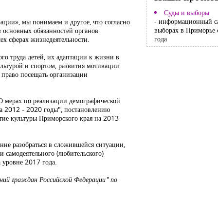
Суды и выборы
- информационный с
ации», мы понимаем и другое, что согласно
выборах в Приморье 
из основных обязанностей органов
года
сех сферах жизнедеятельности.
го труда детей, их адаптации к жизни в
ультурой и спортом, развития мотивации
т право посещать организации
"О мерах по реализации демографической
а 2012 - 2020 годы", постановлению
ие культуры Приморского края на 2013-
нне разобраться в сложившейся ситуации,
и самодеятельного (любительского)
 уровне 2017 года.
ний граждан Российской Федерации" по