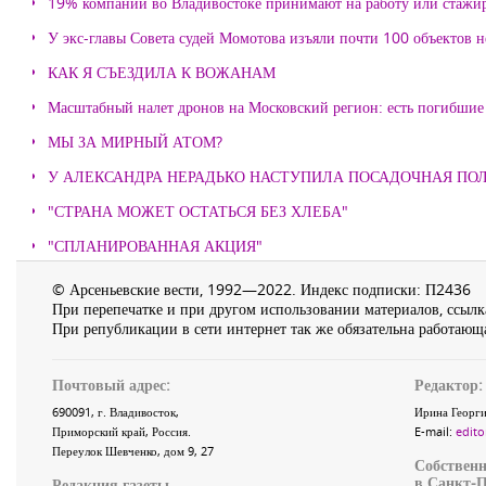
19% компаний во Владивостоке принимают на работу или стажи
У экс-главы Совета судей Момотова изъяли почти 100 объектов
КАК Я СЪЕЗДИЛА К ВОЖАНАМ
Масштабный налет дронов на Московский регион: есть погибшие
МЫ ЗА МИРНЫЙ АТОМ?
У АЛЕКСАНДРА НЕРАДЬКО НАСТУПИЛА ПОСАДОЧНАЯ ПО
"СТРАНА МОЖЕТ ОСТАТЬСЯ БЕЗ ХЛЕБА"
"СПЛАНИРОВАННАЯ АКЦИЯ"
© Арсеньевские вести, 1992—2022. Индекс подписки: П2436
При перепечатке и при другом использовании материалов, ссылка
При републикации в сети интернет так же обязательна работающа
Почтовый адрес:
Редактор:
690091
, г.
Владивосток
,
Ирина Георги
Приморский край
,
Россия
.
E-mail:
edito
Переулок Шевченко
, дом 9, 27
Собственн
в Санкт-П
Редакция газеты