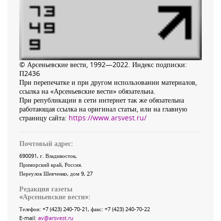
© Арсеньевские вести, 1992—2022. Индекс подписки:
П2436
При перепечатке и при другом использовании материалов,
ссылка на «Арсеньевские вести» обязательна.
При републикации в сети интернет так же обязательна
работающая ссылка на оригинал статьи, или на главную
страницу сайта:
https://www.arsvest.ru/
Почтовый адрес:
690091
, г.
Владивосток
,
Приморский край
,
Россия
.
Переулок Шевченко
, дом 9, 27
Редакция газеты
«
Арсеньевские вести
»:
Телефон:
+7 (423) 240-70-21
, факс:
+7 (423) 240-70-22
E-mail:
av@arsvest.ru