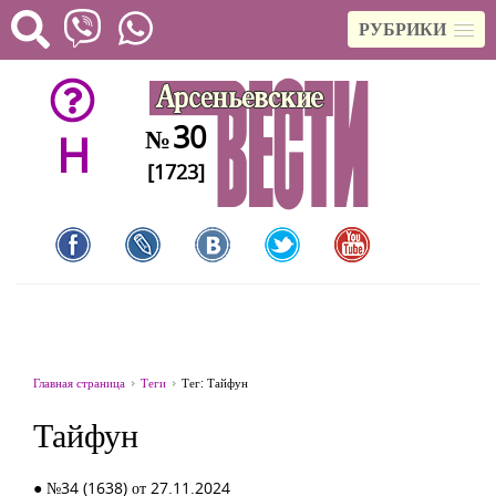
РУБРИКИ
30
№
H
[1723]
Главная страница
Теги
Тег: Тайфун
Тайфун
● №34 (1638) от 27.11.2024