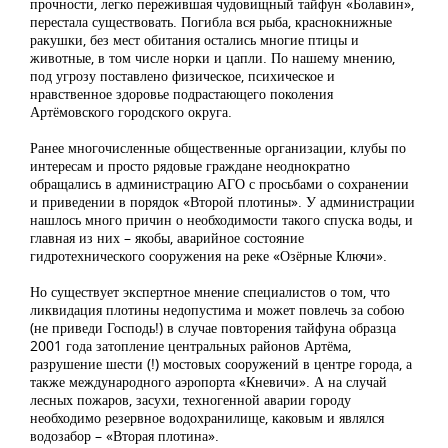
прочности, легко пережившая чудовищный тайфун «Болавин»,
перестала существовать. Погибла вся рыба, краснокнижные
ракушки, без мест обитания остались многие птицы и
животные, в том числе норки и цапли. По нашему мнению,
под угрозу поставлено физическое, психическое и
нравственное здоровье подрастающего поколения
Артёмовского городского округа.
Ранее многочисленные общественные организации, клубы по
интересам и просто рядовые граждане неоднократно
обращались в администрацию АГО с просьбами о сохранении
и приведении в порядок «Второй плотины». У администрации
нашлось много причин о необходимости такого спуска воды, и
главная из них – якобы, аварийное состояние
гидротехнического сооружения на реке «Озёрные Ключи».
Но существует экспертное мнение специалистов о том, что
ликвидация плотины недопустима и может повлечь за собою
(не приведи Господь!) в случае повторения тайфуна образца
2001 года затопление центральных районов Артёма,
разрушение шести (!) мостовых сооружений в центре города, а
также международного аэропорта «Кневичи». А на случай
лесных пожаров, засухи, техногенной аварии городу
необходимо резервное водохранилище, каковым и являлся
водозабор – «Вторая плотина».