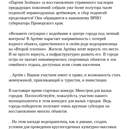
«Партия Зелёных» за восстановление утраченного наследия
предыдущих поколений собрали уже более полутора тысяч
подписей неравнодушных артёмовцев, и сбор подписей
продолжается! Они обращаются к нынешнему ВРИО
губернатора Приморского края:
«Возьмите ситуацию с водоёмами в центре города под личный
контроль! В Артёме нарастает напряжённость с потерей
водного объекта, единственного в своём роде водохранилища
на «Второй плотине». Жители Артёма хотят вернуть это место.
И не просто вернуть, а инфраструктурно развить его. В городе
остро не хватает некоммерческих спортивных объектов и зон
семейного отдыха, доступных всем слоям населения.
...Артём с Вашим участием имеет и право, и возможность стать
жемчужиной, привлекающей и туристов, и инвестиции.
В настоящее время стартовал конкурс Минстроя для малых
городов. Поспособствуйте, пожалуйста, участию нашего
муниципалитета в этом конкурсе для малых городов. Ведь
города-победители получают очень крупные субсидии на
восстановление многих объектов.
...На этом каскаде водохранилищ, как и раньше, создать
условия для проведения круглогодичных культурно-массовых