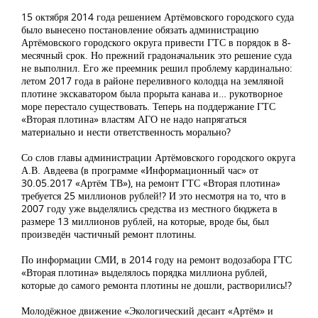
15 октября 2014 года решением Артёмовского городского суда
было вынесено постановление обязать администрацию
Артёмовского городского округа привести ГТС в порядок в 8-
месячный срок. Но прежний градоначальник это решение суда
не выполнил. Его же преемник решил проблему кардинально:
летом 2017 года в районе переливного колодца на земляной
плотине экскаватором была прорыта канава и… рукотворное
море перестало существовать. Теперь на поддержание ГТС
«Вторая плотина» властям АГО не надо напрягаться
материально и нести ответственность морально?
Со слов главы администрации Артёмовского городского округа
А.В. Авдеева (в программе «Информационный час» от
30.05.2017 «Артём ТВ»), на ремонт ГТС «Вторая плотина»
требуется 25 миллионов рублей!? И это несмотря на то, что в
2007 году уже выделялись средства из местного бюджета в
размере 13 миллионов рублей, на которые, вроде бы, был
произведён частичный ремонт плотины.
По информации СМИ, в 2014 году на ремонт водозабора ГТС
«Вторая плотина» выделялось порядка миллиона рублей,
которые до самого ремонта плотины не дошли, растворились!?
Молодёжное движение «Экологический десант «Артём» и