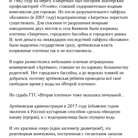
В 1982 году на берегу «Запретки» был построен шахтёрский
профилакторий «Уголёк», ставший оздоровительно-водным
комплексом для горожан. Но после разрушительного тайфуна
«Болавин» (в 2001 году) водохранилище «Запретка» перестало
существовать. Для спасения от разрушения мощным
наводнением двух мостов и села Кневичи были взорваны
плотины «Запретки», городского бассейна и городского рынка.
И, хотя деньги на ликвидацию последствий тайфуна «Болавин»
были выделены государством сразу, артёмовская власть
взорванные плотины так и не восстановила…
В парке разместились небольшие платные аттракционы
коммерческой «Артёмки», ставшие не по карману большинству
родителей. Нет городского бассейна, а до морских пляжей не
добраться, поэтому артёмовская ребятня проводила всё своё
свободное время у воды на «Второй плотине».
Но судьба ГТС «Вторая плотина» тоже оказалась печальной...
Артёмовская администрация в 2017 году (объявлен годом
экологии в России) кустарным способом сделала обводную
канаву (проран), и с водохранилища была спущена вода.
И это красивое озеро (один километр диаметром!), эта
рукотворная жемчужина, построенная с гигантским запасом