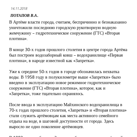
14.11.2018
ПОТАПОВ В.А.
В Артёме власти города, считаем, беспричинно и безнаказанно
уничтожили последнюю городскую рукотворную водную
жемчужину – гидротехническое сооружение (ГТС) «Вторая
плотина».
В конце 30-х годов прошлого столетия в центре города Артёма
был построен водозаборный ковш – водохранилище «Первая
плотина», в народе известной как «Запретка».
Уже к середине 50-х годов в городе обозначилась нехватка
воды. В 1958 году в полукилометре выше «Запретки» было
введено в эксплуатацию новое режимное гидротехническое
сооружение (ГТС) «Вторая плотина», которое, как и
«Запретка», тоже тщательно охранялось.
После ввода в эксплуатацию Майхинского водохранилища в
70-х годах прошлого столетия, «Запретка» и «Вторая плотина»
стали служить артёмовцам как места активного семейного
отдыха на воде, в шаговой доступности от города. Здесь
выросло не одно поколение артёмовцев.