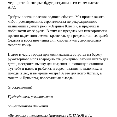
мероприятий, которые будут доступны всем слоям населения
АГО.
Требуем восстановления водного объекта. Мы против какого-
либо проектирования, строительства не рекреационного
назначения в дельте реки «Озёрные Ключи», в пределах и
поблизости от её русла. В этих же пределах мы категорически
против выделения земель, кроме как для рекреационных целей
(отдыха и восстановления сил, спорта, культурно-массовых
мероприятий)» .
Прямо в черте города при минимальных затратах на берегу
рукотворного моря возродить стационарный летний лагерь для
детей, построить вышку для ныряния, шлюпочную станцию.
Тут тебе и пляж, и рыбалка, и соревнования на шлюпках, и
походы в лес, и вечерние костры! А это для всего Артёма, а,
может, и Приморья, колоссальная выгода!
(в сокращении)
Председатель регионального
общественного движения
«Ветераны и пенсионеры Приморья» ПОТАПОВ В.А.