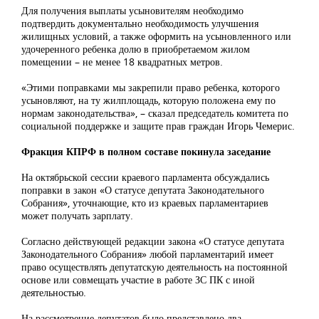
Для получения выплаты усыновителям необходимо
подтвердить документально необходимость улучшения
жилищных условий, а также оформить на усыновленного или
удочеренного ребенка долю в приобретаемом жилом
помещении – не менее 18 квадратных метров.
«Этими поправками мы закрепили право ребенка, которого
усыновляют, на ту жилплощадь, которую положена ему по
нормам законодательства», – сказал председатель комитета по
социальной поддержке и защите прав граждан Игорь Чемерис.
Фракция КПРФ в полном составе покинула заседание
На октябрьской сессии краевого парламента обсуждались
поправки в закон «О статусе депутата Законодательного
Собрания», уточнающие, кто из краевых парламентариев
может получать зарплату.
Согласно действующей редакции закона «О статусе депутата
Законодательного Собрания» любой парламентарий имеет
право осуществлять депутатскую деятельность на постоянной
основе или совмещать участие в работе ЗС ПК с иной
деятельностью.
На рассмотрение депутатов было представлено два