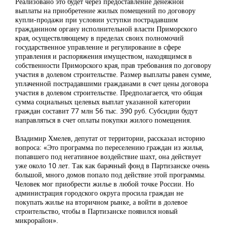
Реализовано это будет через предоставление денежной
выплаты на приобретение жилых помещений по договору
купли-продажи при условии уступки пострадавшим
гражданином органу исполнительной власти Приморского
края, осуществляющему в пределах своих полномочий
государственное управление и регулирование в сфере
управления и распоряжения имуществом, находящимся в
собственности Приморского края, прав требования по договору
участия в долевом строительстве. Размер выплаты равен сумме,
уплаченной пострадавшими гражданами в счет цены договора
участия в долевом строительстве. Предполагается, что общая
сумма социальных целевых выплат указанной категории
граждан составит 77 млн 56 тыс. 390 руб. Субсидии будут
направляться в счет оплаты покупки жилого помещения.
Владимир Хмелев, депутат от территории, рассказал историю
вопроса: «Это программа по переселению граждан из жилья,
попавшего под негативное воздействие шахт, она действует
уже около 10 лет. Так как барачный фонд в Партизанске очень
большой, много домов попало под действие этой программы.
Человек мог приобрести жилье в любой точке России. Но
администрация городского округа просила граждан не
покупать жилье на вторичном рынке, а войти в долевое
строительство, чтобы в Партизанске появился новый
микрорайон».