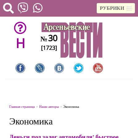
РУБРИКИ
30
№
H
[1723]
Главная страница
Наши авторы
Экономика
Экономика
Деньги под залог автомобиля: быстрое