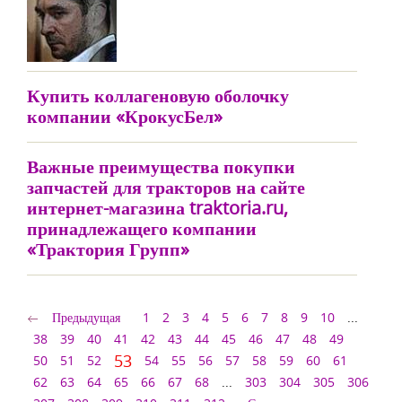
Купить коллагеновую оболочку
компании «КрокусБел»
Важные преимущества покупки
запчастей для тракторов на сайте
интернет-магазина traktoria.ru,
принадлежащего компании
«Трактория Групп»
Предыдущая
1
2
3
4
5
6
7
8
9
10
...
38
39
40
41
42
43
44
45
46
47
48
49
53
50
51
52
54
55
56
57
58
59
60
61
62
63
64
65
66
67
68
...
303
304
305
306