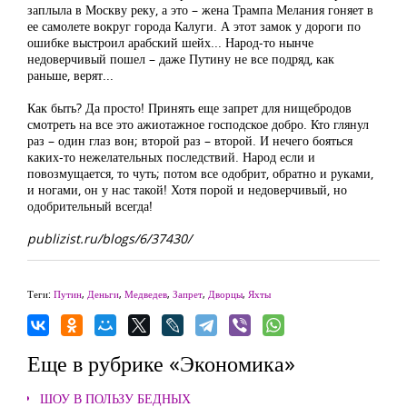
заплыла в Москву реку, а это – жена Трампа Мелания гоняет в
ее самолете вокруг города Калуги. А этот замок у дороги по
ошибке выстроил арабский шейх... Народ-то нынче
недоверчивый пошел – даже Путину не все подряд, как
раньше, верят...
Как быть? Да просто! Принять еще запрет для нищебродов
смотреть на все это ажиотажное господское добро. Кто глянул
раз – один глаз вон; второй раз – второй. И нечего бояться
каких-то нежелательных последствий. Народ если и
повозмущается, то чуть; потом все одобрит, обратно и руками,
и ногами, он у нас такой! Хотя порой и недоверчивый, но
одобрительный всегда!
publizist.ru/blogs/6/37430/
Теги:
Путин
,
Деньги
,
Медведев
,
Запрет
,
Дворцы
,
Яхты
Еще в рубрике «Экономика»
ШОУ В ПОЛЬЗУ БЕДНЫХ