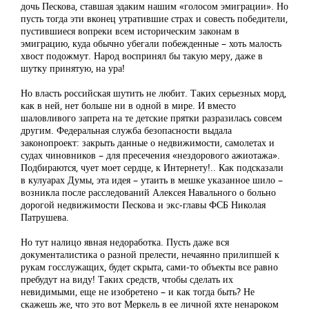
дочь Пескова, ставшая эдаким нашим «голосом эмиграции». Но
пусть тогда эти вконец утратившие страх и совесть победители,
пустившиеся вопреки всем историческим законам в
эмиграцию, куда обычно убегали побежденные – хоть малость
хвост подожмут. Народ воспринял бы такую меру, даже в
шутку принятую, на ура!
Но власть российская шутить не любит. Таких серьезных морд,
как в ней, нет больше ни в одной в мире. И вместо
шаловливого запрета на те детские прятки разразилась совсем
другим. Федеральная служба безопасности выдала
законопроект: закрыть данные о недвижимости, самолетах и
судах чиновников – для пресечения «нездорового ажиотажа».
Подбираются, чует моет сердце, к Интернету!.. Как подсказали
в кулуарах Думы, эта идея – утаить в мешке указанное шило –
возникла после расследований Алексея Навального о больно
дорогой недвижимости Пескова и экс-главы ФСБ Николая
Патрушева.
Но тут налицо явная недоработка. Пусть даже вся
документалистика о разной прелести, нечаянно прилипшей к
рукам госслужащих, будет скрыта, сами-то объекты все равно
пребудут на виду! Таких средств, чтобы сделать их
невидимыми, еще не изобретено – и как тогда быть? Не
скажешь же, что это вот Меркель в ее личной яхте ненароком