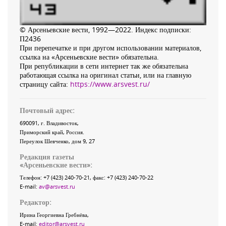
© Арсеньевские вести, 1992—2022. Индекс подписки:
П2436
При перепечатке и при другом использовании материалов,
ссылка на «Арсеньевские вести» обязательна.
При републикации в сети интернет так же обязательна
работающая ссылка на оригинал статьи, или на главную
страницу сайта:
https://www.arsvest.ru/
Почтовый адрес:
690091
, г.
Владивосток
,
Приморский край
,
Россия
.
Переулок Шевченко
, дом 9, 27
Редакция газеты
«
Арсеньевские вести
»:
Телефон:
+7 (423) 240-70-21
, факс:
+7 (423) 240-70-22
E-mail:
av@arsvest.ru
Редактор:
Ирина Георгиевна Гребнёва,
E-mail:
editor@arsvest.ru