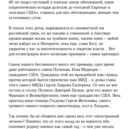
40 лет водил пустыней в поисках земли обетованной, наши
патриотические исчадья долетали до «поганой Европы» и
«поганых США», ставших для них обетованными, меньше чем
за половину суток.
В списке этих деток, вырвавшихся из ненавистной им
российской грязи, их же папами и учиненной, в блестяще
прожигающие жизнь на чужбине князи, тысячи имен – любой
легко найдет их в Интернете, пока еще, слава Богу, не
закрытом у нас за непочтительность к секретам власти... Вот
для иллюстрации всего несколько примеров – самых кричащих.
Сынок нашего бессменного много лет премьера, одно время
даже работавшего самим Путиным, Илья Медведев –
гражданин США. Гражданка этой же враждебной нам страны,
против которой бьется героически наш МИД – и дочка главы
этого самого МИДа Сергея Лаврова Екатерина. От них не мог
отстать и «голос Путина» Дмитрий Песков: дети его живут во
Франции и Великобритании, имея еще гражданство США. Весь
приплод вице-спикера Госдумы Сергея Железняка, самого
громкого нашего патриота-законотворца, осел в Лондоне...
Так почему бы не объявить вне закона весь этот «иностранный
легион»? Понятно, что от этого назад он не вернется, ибо
понимает родину именно как самый зад – о чем уже писала