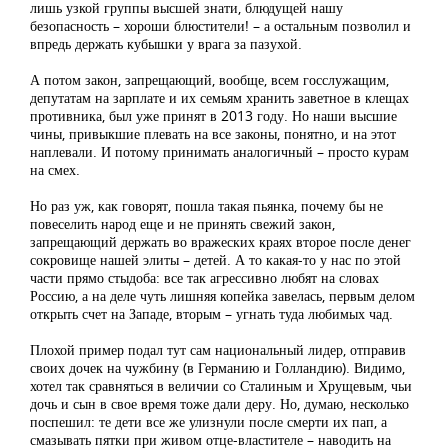
лишь узкой группы высшей знати, блюдущей нашу
безопасность – хороши блюстители! – а остальным позволил и
впредь держать кубышки у врага за пазухой.
А потом закон, запрещающий, вообще, всем госслужащим,
депутатам на зарплате и их семьям хранить заветное в клещах
противника, был уже принят в 2013 году. Но наши высшие
чины, привыкшие плевать на все законы, понятно, и на этот
наплевали. И потому принимать аналогичный – просто курам
на смех.
Но раз уж, как говорят, пошла такая пьянка, почему бы не
повеселить народ еще и не принять свежий закон,
запрещающий держать во вражеских краях второе после денег
сокровище нашей элиты – детей. А то какая-то у нас по этой
части прямо стыдоба: все так агрессивно любят на словах
Россию, а на деле чуть лишняя копейка завелась, первым делом
открыть счет на Западе, вторым – угнать туда любимых чад.
Плохой пример подал тут сам национальный лидер, отправив
своих дочек на чужбину (в Германию и Голландию). Видимо,
хотел так сравняться в величии со Сталиным и Хрущевым, чьи
дочь и сын в свое время тоже дали деру. Но, думаю, несколько
поспешил: те дети все же улизнули после смерти их пап, а
смазывать пятки при живом отце-властителе – наводить на