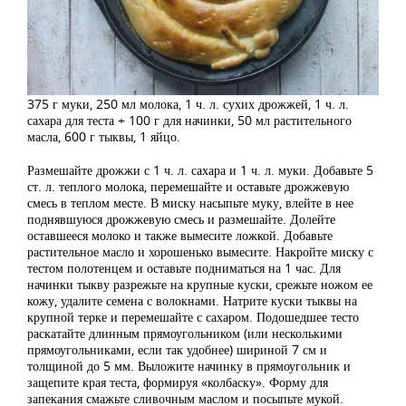
375 г муки, 250 мл молока, 1 ч. л. сухих дрожжей, 1 ч. л.
сахара для теста + 100 г для начинки, 50 мл растительного
масла, 600 г тыквы, 1 яйцо.
Размешайте дрожжи с 1 ч. л. сахара и 1 ч. л. муки. Добавьте 5
ст. л. теплого молока, перемешайте и оставьте дрожжевую
смесь в теплом месте. В миску насыпьте муку, влейте в нее
поднявшуюся дрожжевую смесь и размешайте. Долейте
оставшееся молоко и также вымесите ложкой. Добавьте
растительное масло и хорошенько вымесите. Накройте миску с
тестом полотенцем и оставьте подниматься на 1 час. Для
начинки тыкву разрежьте на крупные куски, срежьте ножом ее
кожу, удалите семена с волокнами. Натрите куски тыквы на
крупной терке и перемешайте с сахаром. Подошедшее тесто
раскатайте длинным прямоугольником (или несколькими
прямоугольниками, если так удобнее) шириной 7 см и
толщиной до 5 мм. Выложите начинку в прямоугольник и
защепите края теста, формируя «колбаску». Форму для
запекания смажьте сливочным маслом и посыпьте мукой.