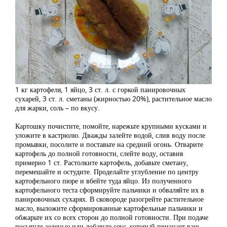
1 кг картофеля, 1 яйцо, 3 ст. л. с горкой панировочных
сухарей, 3 ст. л. сметаны (жирностью 20%), растительное масло
для жарки, соль – по вкусу.
Картошку почистите, помойте, нарежьте крупными кусками и
уложите в кастрюлю. Дважды залейте водой, слив воду после
промывки, посолите и поставьте на средний огонь. Отварите
картофель до полной готовности, слейте воду, оставив
примерно 1 ст. Растолките картофель, добавьте сметану,
перемешайте и остудите. Проделайте углубление по центру
картофельного пюре и вбейте туда яйцо. Из полученного
картофельного теста сформируйте пальчики и обваляйте их в
панировочных сухарях. В сковороде разогрейте растительное
масло, выложите сформированные картофельные пальчики и
обжарьте их со всех сторон до полной готовности. При подаче
посыпьте зеленью или добавьте соус, который признает ваш