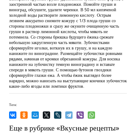
заостренной частью возле плодоножки. Помойте груши и
виноград, обсушите, удалите черенки. В 50 мл кипяченой
холодной воды растворите лимонную кислоту. Острым
лезвием аккуратно снимите кожуру с 1/3 плода груши со
стороны плодоножки и сразу же окуните очищенную часть
груши в раствор лимонной кислоты, чтобы мякоть не
потемнела. Со стороны брюшка будущего ёжика срежьте
небольшую закругленную часть мякоти. Зубочистками
сформируйте иголки, воткнув их в грушу, и на каждую
нанижите по виноградине. Размещайте зубочистки ровными
рядами, начиная от кромки обрезанной кожуры. Для носика
нанижите на зубочистку темную виноградину и вставьте
спереди в мякоть груши. С помощью бутонов гвоздики
сформируйте глазки ежа. А чтобы ёжик выглядел более
нарядно, можно нанизать на выступающие кончики зубочисток
какие-либо ягоды или ломтики фруктов.
Теги:
Еще в рубрике «Вкусные рецепты»