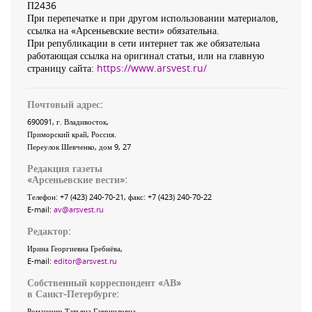
П2436
При перепечатке и при другом использовании материалов,
ссылка на «Арсеньевские вести» обязательна.
При републикации в сети интернет так же обязательна
работающая ссылка на оригинал статьи, или на главную
страницу сайта:
https://www.arsvest.ru/
Почтовый адрес:
690091
, г.
Владивосток
,
Приморский край
,
Россия
.
Переулок Шевченко
, дом 9, 27
Редакция газеты
«
Арсеньевские вести
»:
Телефон:
+7 (423) 240-70-21
, факс:
+7 (423) 240-70-22
E-mail:
av@arsvest.ru
Редактор:
Ирина Георгиевна Гребнёва,
E-mail:
editor@arsvest.ru
Собственный корреспондент «АВ»
в Санкт-Петербурге:
Романенко Татьяна Гаврииловна,