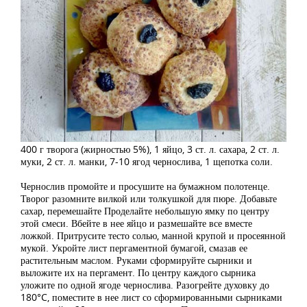
400 г творога (жирностью 5%), 1 яйцо, 3 ст. л. сахара, 2 ст. л.
муки, 2 ст. л. манки, 7-10 ягод чернослива, 1 щепотка соли.
Чернослив промойте и просушите на бумажном полотенце.
Творог разомните вилкой или толкушкой для пюре. Добавьте
сахар, перемешайте Проделайте небольшую ямку по центру
этой смеси. Вбейте в нее яйцо и размешайте все вместе
ложкой. Притрусите тесто солью, манной крупой и просеянной
мукой. Укройте лист пергаментной бумагой, смазав ее
растительным маслом. Руками сформируйте сырники и
выложите их на пергамент. По центру каждого сырника
уложите по одной ягоде чернослива. Разогрейте духовку до
180°C, поместите в нее лист со сформированными сырниками