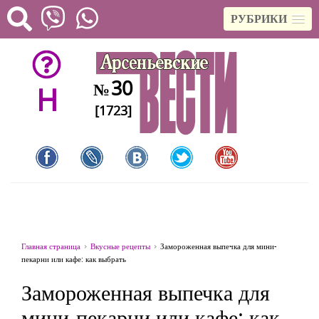
РУБРИКИ
30
№
H
[1723]
Главная страница
Вкусные рецепты
Замороженная выпечка для мини-
пекарни или кафе: как выбрать
Замороженная выпечка для
мини-пекарни или кафе: как