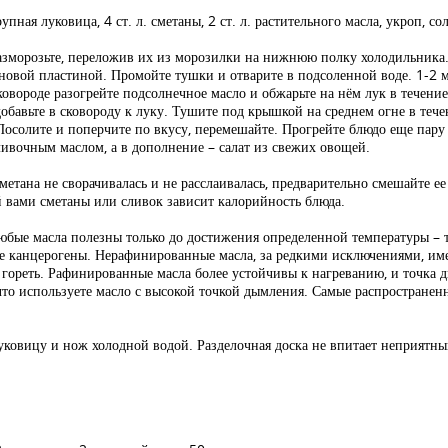
упная луковица, 4 ст. л. сметаны, 2 ст. л. растительного масла, укроп, с
азморозьте, переложив их из морозилки на нижнюю полку холодильника.
новой пластиной. Промойте тушки и отварите в подсоленной воде. 1-2 
овороде разогрейте подсолнечное масло и обжарьте на нём лук в течени
бавьте в сковороду к луку. Тушите под крышкой на среднем огне в тече
осолите и поперчите по вкусу, перемешайте. Прогрейте блюдо еще пару 
ливочным маслом, а в дополнение – салат из свежих овощей.
етана не сворачивалась и не расслаивалась, предварительно смешайте ее
 вами сметаны или сливок зависит калорийность блюда.
юбые масла полезны только до достижения определенной температуры – 
исле канцерогены. Нерафинированные масла, за редкими исключениями, и
гореть. Рафинированные масла более устойчивы к нагреванию, и точка 
, что используете масло с высокой точкой дымления. Самые распространен
луковицу и нож холодной водой. Разделочная доска не впитает неприятны