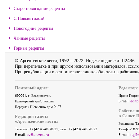
Старо-новогодние рецепты
С Новым годом!
Новогодние рецепты
Чайные рецепты
Горные рецепты
© Арсеньевские вести, 1992—2022. Индекс подписки: П2436
При перепечатке и при другом использовании материалов, ссылка
При републикации в сети интернет так же обязательна работающа
Почтовый адрес:
Редактор:
690091
, г.
Владивосток
,
Ирина Георги
Приморский край
,
Россия
.
E-mail:
edito
Переулок Шевченко
, дом 9, 27
Собственн
в Санкт-П
Редакция газеты
«
Арсеньевские вести
»:
Романенко Та
Телефон:
+7 (423) 240-70-21
, факс:
+7 (423) 240-70-22
Телефон: 8-9
E-mail:
av@arsvest.ru
E-mail:
rtg@