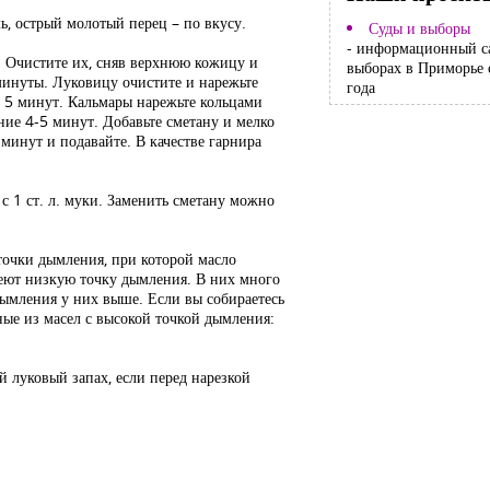
оль, острый молотый перец – по вкусу.
Суды и выборы
- информационный с
 Очистите их, сняв верхнюю кожицу и
выборах в Приморье 
минуты. Луковицу очистите и нарежьте
года
е 5 минут. Кальмары нарежьте кольцами
ние 4-5 минут. Добавьте сметану и мелко
минут и подавайте. В качестве гарнира
 с 1 ст. л. муки. Заменить сметану можно
точки дымления, при которой масло
меют низкую точку дымления. В них много
дымления у них выше. Если вы собираетесь
ные из масел с высокой точкой дымления:
й луковый запах, если перед нарезкой