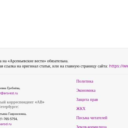
 на «Арсеньевские вести» обязательна.
я ссылка на оригинал статьи, или на главную страницу сайта:
https://w
Политика
евна Гребнёва,
Экономика
r@arsvest.ru
Защита прав
ый корреспондент «АВ»
етербурге:
ЖКХ
тьяна Гаврииловна,
Письма читателей
21-765-5754,
narod.ru
Земля-кормилица