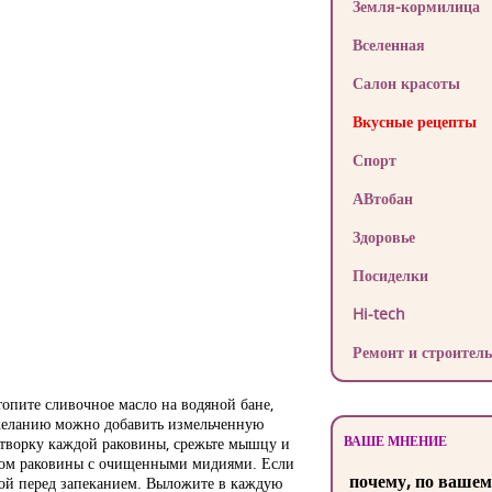
Земля-кормилица
Вселенная
Салон красоты
Вкусные рецепты
Спорт
АВтобан
Здоровье
Посиделки
Hi-tech
Ремонт и строитель
опите сливочное масло на водяной бане,
о желанию можно добавить измельченную
ВАШЕ МНЕНИЕ
створку каждой раковины, срежьте мышцу и
угом раковины с очищенными мидиями. Если
почему, по вашем
сой перед запеканием. Выложите в каждую