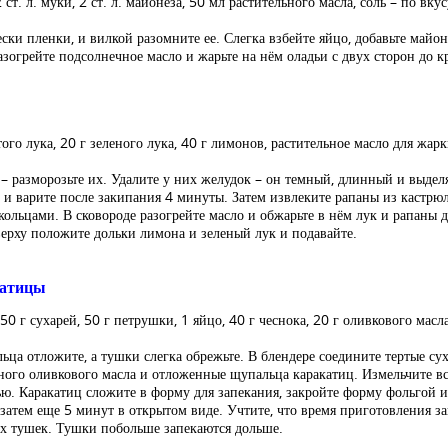
 ст. л. муки, 2 ст. л. майонеза, 50 мл растительного масла, соль – по вкус
ски пленки, и вилкой разомните ее. Слегка взбейте яйцо, добавьте майон
зогрейте подсолнечное масло и жарьте на нём оладьи с двух сторон до к
того лука, 20 г зеленого лука, 40 г лимонов, растительное масло для жарк
 разморозьте их. Удалите у них желудок – он темный, длинный и выделяе
 варите после закипания 4 минуты. Затем извлеките рапаны из кастрюл
кольцами. В сковороде разогрейте масло и обжарьте в нём лук и рапаны 
сверху положите дольки лимона и зеленый лук и подавайте.
катицы
50 г сухарей, 50 г петрушки, 1 яйцо, 40 г чеснока, 20 г оливкового масла
ьца отложите, а тушки слегка обрежьте. В блендере соедините тертые суха
ного оливкового масла и отложенные щупальца каракатиц. Измельчите в
ю. Каракатиц сложите в форму для запекания, закройте форму фольгой и
затем еще 5 минут в открытом виде. Учтите, что время приготовления за
их тушек. Тушки побольше запекаются дольше.