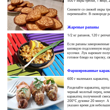
500 г икры трески, 1 яйцо, 2
Снимите со свежей икры тре
перемешайте. В сковороде ра
Жареные рапаны
1/2 кг рапанов, 120 г репча
Если рапаны замороженные –
кипящую подсоленную воду и
кусочки. Лук нарежьте полу
готовое блюдо на тарелку, 
Фаршированные кара
600 г маленьких каракатиц, 
Разделайте каракатиц, щупал
черный молотый перец, нем
каракатиц полученной смесь
200°C духовке 20 минут. А 
указано время для небольш