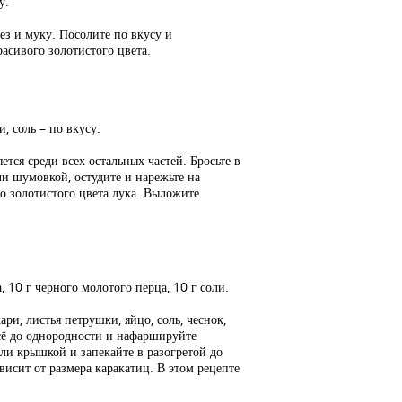
у.
ез и муку. Посолите по вкусу и
расивого золотистого цвета.
и, соль – по вкусу.
тся среди всех остальных частей. Бросьте в
и шумовкой, остудите и нарежьте на
до золотистого цвета лука. Выложите
, 10 г черного молотого перца, 10 г соли.
ри, листья петрушки, яйцо, соль, чеснок,
сё до однородности и нафаршируйте
ли крышкой и запекайте в разогретой до
висит от размера каракатиц. В этом рецепте