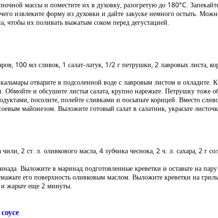
ночной массы и поместите их в духовку, разогретую до 180°C. Запекайт
чего извлеките форму из духовки и дайте закуске немного остыть. Мож
, чтобы их поливать выжатым соком перед дегустацией.
аров, 100 мл сливок, 1 салат-латук, 1/2 г петрушки, 2 лавровых листа, кор
кальмары отварите в подсоленной воде с лавровым листом и охладите. К
и. Обмойте и обсушите листья салата, крупно нарежьте. Петрушку тоже 
одуктами, посолите, полейте сливками и посыпьте корицей. Вместо слив
оевым майонезом. Выложите готовый салат в салатник, украсьте листоч
а чили, 2 ст. л. оливкового масла, 4 зубчика чеснока, 2 ч. л. сахара, 2 г со
нада. Выложите в маринад подготовленные креветки и оставьте на пару 
смажьте его поверхность оливковым маслом. Выложите креветки на гриль 
и жарьте еще 2 минуты.
соусе