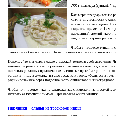
700 г кальмара (тушки), 1 кр
Кальмары предварительно р
удалив внутренности с хити
тонкими полукольцами. В ск
шириной примерно 1 см и до
нарезанный свежий укроп. П
подойдет отварной рис со с
Чтобы в процессе тушения см
сливками любой жирности. Но от процента жирности используемой
Используйте для жарки масло с высокой температурой дымления. Л
начинает гореть и в нём образуются токсичные вещества, в том ч
неотфильтрованных органических частиц, которые быстро начинают 
готовить пищу в духовке, на сковороде или гриле, убедитесь в том
рафинированные сорта подсолнечного, оливкового и виноградного.
Чтобы при нарезке лука не раздражалась слизистая глаз, промойте 
натереть ее кусочком лимона. При нарезке жуйте жвачку.
Икряники – оладьи из тресковой икры