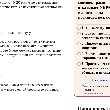
мнению, трамп
е около 15-20 минут до зарумянивания
но присыпать ее измельченной зеленью или
отказывает УКР
в лицензии на
производство рак
1. Уважает Путин
ица, соль – по вкусу.
2. Боится увелич
эскалацию конфл
реветки просто очистите, а кальмары
3. Никому не дает
обмойте и мелко нарежьте. Смешайте
лицензии.
ок это блюдо можно заправить несладким
4. Боится нападе
ками петрушки или базилика и подавайте.
Украины на СШ
5. Просто у него 
поведения такая:
обещать и не сдел
ли.
часов. Затем нанижите креветки на
Всего проголосовало
и жарьте с одной стороны до готовности.
1 человек
Прошлые опросы
Наши проект