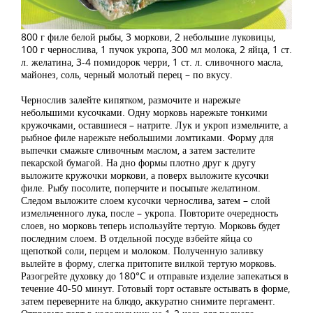
800 г филе белой рыбы, 3 моркови, 2 небольшие луковицы,
100 г чернослива, 1 пучок укропа, 300 мл молока, 2 яйца, 1 ст.
л. желатина, 3-4 помидорок черри, 1 ст. л. сливочного масла,
майонез, соль, черный молотый перец – по вкусу.
Чернослив залейте кипятком, размочите и нарежьте
небольшими кусочками. Одну морковь нарежьте тонкими
кружочками, оставшиеся – натрите. Лук и укроп измельчите, а
рыбное филе нарежьте небольшими ломтиками. Форму для
выпечки смажьте сливочным маслом, а затем застелите
пекарской бумагой. На дно формы плотно друг к другу
выложите кружочки моркови, а поверх выложите кусочки
филе. Рыбу посолите, поперчите и посыпьте желатином.
Следом выложите слоем кусочки чернослива, затем – слой
измельченного лука, после – укропа. Повторите очередность
слоев, но морковь теперь используйте тертую. Морковь будет
последним слоем. В отдельной посуде взбейте яйца со
щепоткой соли, перцем и молоком. Полученную заливку
вылейте в форму, слегка притопите вилкой тертую морковь.
Разогрейте духовку до 180°C и отправьте изделие запекаться в
течение 40-50 минут. Готовый торт оставьте остывать в форме,
затем переверните на блюдо, аккуратно снимите пергамент.