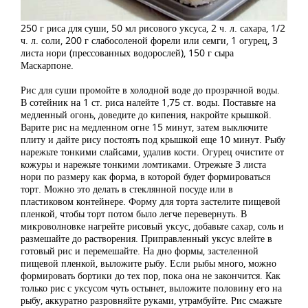
250 г риса для суши, 50 мл рисового уксуса, 2 ч. л. сахара, 1/2
ч. л. соли, 200 г слабосоленой форели или семги, 1 огурец, 3
листа нори (прессованных водорослей), 150 г сыра
Маскарпоне.
Рис для суши промойте в холодной воде до прозрачной воды.
В сотейник на 1 ст. риса налейте 1,75 ст. воды. Поставьте на
медленный огонь, доведите до кипения, накройте крышкой.
Варите рис на медленном огне 15 минут, затем выключите
плиту и дайте рису постоять под крышкой еще 10 минут. Рыбу
нарежьте тонкими слайсами, удалив кости. Огурец очистите от
кожуры и нарежьте тонкими ломтиками. Отрежьте 3 листа
нори по размеру как форма, в которой будет формироваться
торт. Можно это делать в стеклянной посуде или в
пластиковом контейнере. Форму для торта застелите пищевой
пленкой, чтобы торт потом было легче перевернуть. В
микроволновке нагрейте рисовый уксус, добавьте сахар, соль и
размешайте до растворения. Приправленный уксус влейте в
готовый рис и перемешайте. На дно формы, застеленной
пищевой пленкой, выложите рыбу. Если рыбы много, можно
формировать бортики до тех пор, пока она не закончится. Как
только рис с уксусом чуть остынет, выложите половину его на
рыбу, аккуратно разровняйте руками, утрамбуйте. Рис смажьте