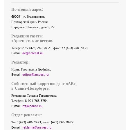
Почтовый адрес:
690091
, г.
Владивосток
,
Приморский край
,
Россия
.
Переулок Шевченко
, дом 9, 27
Редакция газеты
«
Арсеньевские вести
»:
Телефон:
+7 (423) 240-70-21
, факс:
+7 (423) 240-70-22
E-mail:
av@arsvest.ru
Редактор:
Ирина Георгиевна Гребнёва,
E-mail:
editor@arsvest.ru
Собственный корреспондент «АВ»
в Санкт-Петербурге:
Романенко Татьяна Гаврииловна,
Телефон: 8-921-765-5754,
E-mail:
rtg@narod.ru
Отдел рекламы:
Тел.: (423) 240-70-21, факс: (423) 240-70-22
E-mail:
reklama@arsvest.ru