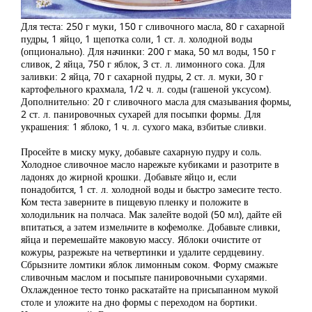
Для теста: 250 г муки, 150 г сливочного масла, 80 г сахарной
пудры, 1 яйцо, 1 щепотка соли, 1 ст. л. холодной воды
(опционально). Для начинки: 200 г мака, 50 мл воды, 150 г
сливок, 2 яйца, 750 г яблок, 3 ст. л. лимонного сока. Для
заливки: 2 яйца, 70 г сахарной пудры, 2 ст. л. муки, 30 г
картофельного крахмала, 1/2 ч. л. соды (гашеной уксусом).
Дополнительно: 20 г сливочного масла для смазывания формы,
2 ст. л. панировочных сухарей для посыпки формы. Для
украшения: 1 яблоко, 1 ч. л. сухого мака, взбитые сливки.
Просейте в миску муку, добавьте сахарную пудру и соль.
Холодное сливочное масло нарежьте кубиками и разотрите в
ладонях до жирной крошки. Добавьте яйцо и, если
понадобится, 1 ст. л. холодной воды и быстро замесите тесто.
Ком теста заверните в пищевую пленку и положите в
холодильник на полчаса. Мак залейте водой (50 мл), дайте ей
впитаться, а затем измельчите в кофемолке. Добавьте сливки,
яйца и перемешайте маковую массу. Яблоки очистите от
кожуры, разрежьте на четвертинки и удалите сердцевину.
Сбрызните ломтики яблок лимонным соком. Форму смажьте
сливочным маслом и посыпьте панировочными сухарями.
Охлажденное тесто тонко раскатайте на присыпанном мукой
столе и уложите на дно формы с переходом на бортики.