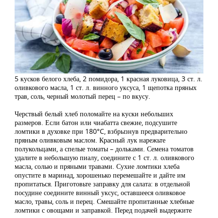
5 кусков белого хлеба, 2 помидора, 1 красная луковица, 3 ст. л.
оливкового масла, 1 ст. л. винного уксуса, 1 щепотка пряных
трав, соль, черный молотый перец – по вкусу.
Черствый белый хлеб поломайте на куски небольших
размеров. Если батон или чиабатта свежие, подсушите
ломтики в духовке при 180°C, взбрызнув предварительно
пряным оливковым маслом. Красный лук нарежьте
полукольцами, а спелые томаты – дольками. Семена томатов
удалите в небольшую пиалу, соедините с 1 ст. л. оливкового
масла, солью и пряными травами. Сухие ломтики хлеба
опустите в маринад, хорошенько перемешайте и дайте им
пропитаться. Приготовьте заправку для салата: в отдельной
посудине соедините винный уксус, оставшееся оливковое
масло, травы, соль и перец. Смешайте пропитанные хлебные
ломтики с овощами и заправкой. Перед подачей выдержите