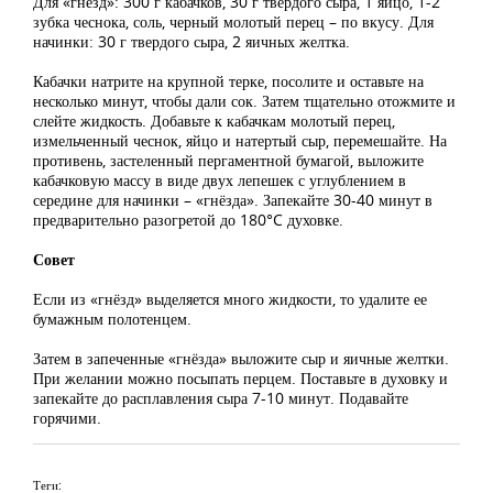
Для «гнёзд»: 300 г кабачков, 30 г твердого сыра, 1 яйцо, 1-2
зубка чеснока, соль, черный молотый перец – по вкусу. Для
начинки: 30 г твердого сыра, 2 яичных желтка.
Кабачки натрите на крупной терке, посолите и оставьте на
несколько минут, чтобы дали сок. Затем тщательно отожмите и
слейте жидкость. Добавьте к кабачкам молотый перец,
измельченный чеснок, яйцо и натертый сыр, перемешайте. На
противень, застеленный пергаментной бумагой, выложите
кабачковую массу в виде двух лепешек с углублением в
середине для начинки – «гнёзда». Запекайте 30-40 минут в
предварительно разогретой до 180°C духовке.
Совет
Если из «гнёзд» выделяется много жидкости, то удалите ее
бумажным полотенцем.
Затем в запеченные «гнёзда» выложите сыр и яичные желтки.
При желании можно посыпать перцем. Поставьте в духовку и
запекайте до расплавления сыра 7-10 минут. Подавайте
горячими.
Теги: