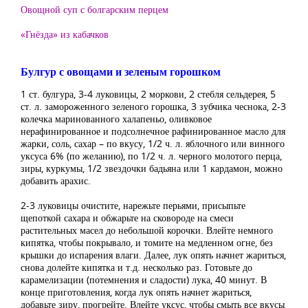
Овощной суп с болгарским перцем
«Гнёзда» из кабачков
Булгур с овощами и зеленым горошком
1 ст. булгура, 3-4 луковицы, 2 моркови, 2 стебля сельдерея, 5
ст. л. замороженного зеленого горошка, 3 зубчика чеснока, 2-3
колечка маринованного халапеньо, оливковое
нерафинированное и подсолнечное рафинированное масло для
жарки, соль, сахар – по вкусу, 1/2 ч. л. яблочного или винного
уксуса 6% (по желанию), по 1/2 ч. л. черного молотого перца,
зиры, куркумы, 1/2 звездочки бадьяна или 1 кардамон, можно
добавить арахис.
2-3 луковицы очистите, нарежьте перьями, присыпьте
щепоткой сахара и обжарьте на сковороде на смеси
растительных масел до небольшой корочки. Влейте немного
кипятка, чтобы покрывало, и томите на медленном огне, без
крышки до испарения влаги. Далее, лук опять начнет жариться,
снова долейте кипятка и т.д. несколько раз. Готовьте до
карамелизации (потемнения и сладости) лука, 40 минут. В
конце приготовления, когда лук опять начнет жариться,
добавьте зиру, прогрейте. Влейте уксус, чтобы смыть все вкусы