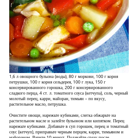
1,6 л овощного бульона (воды), 80 г моркови, 100 г корня
петрушки, 100 г корня сельдерея, 100 г лука, 150 г
консервированного горошка, 200 г консервированного
сладкого перца, 4 ст. л. томатного соуса (кетчупа), соль, черный
молотый перец, карри, майоран, тимьян – по вкусу,
растительное масло, петрушка.
Очистите овощи, нарежьте кубиками, слегка обжарьте на
растительном масле и залейте бульоном или кипятком. Перец
нарежьте кубиками. Добавьте в суп горошек, перец и томатный
соус (кетчуп), приправьте черным перцем, карри, тимьяном и
майораном. Варите 10 минут. Подавайте сразу после