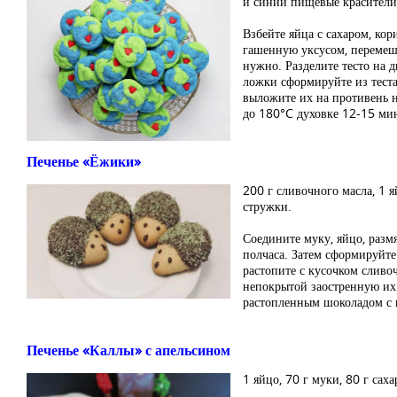
и синий пищевые красители,
Взбейте яйца с сахаром, кор
гашенную уксусом, перемеша
нужно. Разделите тесто на 
ложки сформируйте из теста
выложите их на противень н
до 180°C духовке 12-15 ми
Печенье «Ёжики»
200 г сливочного масла, 1 я
стружки.
Соедините муку, яйцо, разм
полчаса. Затем сформируйте
растопите с кусочком сливо
непокрытой заостренную их 
растопленным шоколадом с
Печенье «Каллы» с апельсином
1 яйцо, 70 г муки, 80 г саха