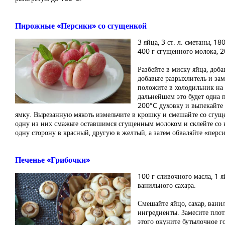
Пирожные «Персики» со сгущенкой
3 яйца, 3 ст. л. сметаны, 18
400 г сгущенного молока, 20
Разбейте в миску яйца, доба
добавьте разрыхлитель и за
положите в холодильник на 1
дальнейшем это будет одна 
200°C духовку и выпекайте 
ямку. Вырезанную мякоть измельчите в крошку и смешайте со сгущ
одну из них смажьте оставшимся сгущенным молоком и склейте со 
одну сторону в красный, другую в желтый, а затем обваляйте «перс
Печенье «Грибочки»
100 г сливочного масла, 1 яй
ванильного сахара.
Смешайте яйцо, сахар, вани
ингредиенты. Замесите плот
этого окуните бутылочное г