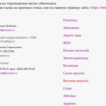
 на «Арсеньевские вести» обязательна.
я ссылка на оригинал статьи, или на главную страницу сайта:
https://w
Политика
евна Гребнёва,
Экономика
r@arsvest.ru
Защита прав
ый корреспондент «АВ»
етербурге:
ЖКХ
тьяна Гаврииловна,
Письма читателей
21-765-5754,
narod.ru
Земля-кормилица
кламы:
Вселенная
40-70-21, факс: (423) 240-70-22
Салон красоты
ma@arsvest.ru
Вкусные рецепты
Спорт
АВтобан
Здоровье