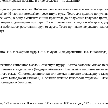
 кондитерская посыпка в виде сердечек – по желанию.
ицей и щепоткой соли. Добавьте размягченное сливочное масло и еще раз 
йте. И частями вмешайте просеянную муку. Тесто для должно получиться
две части, в одну вмешайте синий краситель до получения голубого цвет
 шарики, диаметром примерно 3 см, произвольно соединяя оба цвета, укр
а небольшом расстоянии друг от друга. Тесто при выпечке увеличивается
нут.
йцо, 100 г сахарной пудры, 300 г муки. Для украшения: 100 г шоколада, 
ягченное сливочное масло и сахарную пудру. Быстро замесите мягкое пес
 печенье в виде капель (будущих «ёжиков»). Выпекайте песочное печень
чного масла. С помощью кисточки или ложки нанесите шоколадную глазур
часть («мордочки ёжиков»). Посыпьте печенье кокосовой стружкой. Глаз
 помощью зубочистки.
ра, 1/2 апельсина. Для сиропа: 50 г сахара, 100 мл воды, 1/2 ст. л. саха