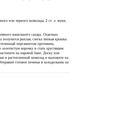
чного или черного шоколада, 2 ст. л. муки,
немного ванильного сахара. Отдельно
а получится рыхлая, слегка липкая крошка.
стеленный пергаментом противень.
 золотистую корочку и стать хрустящим.
растопите на паровой бане. Доску или
тью в растопленный шоколад и выложите на
правьте готовое печенье в холодильник на