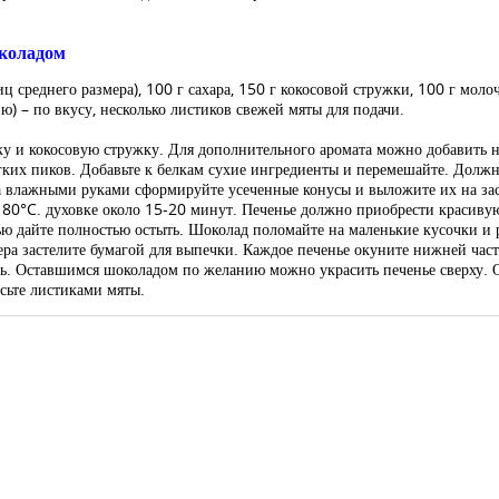
околадом
иц среднего размера), 100 г сахара, 150 г кокосовой стружки, 100 г моло
ю) – по вкусу, несколько листиков свежей мяты для подачи.
ку и кокосовую стружку. Для дополнительного аромата можно добавить 
гких пиков. Добавьте к белкам сухие ингредиенты и перемешайте. Должн
а влажными руками сформируйте усеченные конусы и выложите их на за
180°C. духовке около 15-20 минут. Печенье должно приобрести красивую
ю дайте полностью остыть. Шоколад поломайте на маленькие кусочки и 
ра застелите бумагой для выпечки. Каждое печенье окуните нижней час
. Оставшимся шоколадом по желанию можно украсить печенье сверху. От
сьте листиками мяты.