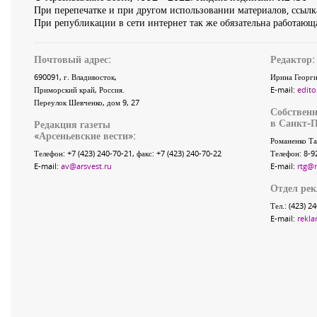
При перепечатке и при другом использовании материалов, ссылка
При републикации в сети интернет так же обязательна работающа
Почтовый адрес:
Редактор:
690091
, г.
Владивосток
,
Ирина Георги
Приморский край
,
Россия
.
E-mail:
edito
Переулок Шевченко
, дом 9, 27
Собственн
в Санкт-П
Редакция газеты
«
Арсеньевские вести
»:
Романенко Та
Телефон:
+7 (423) 240-70-21
, факс:
+7 (423) 240-70-22
Телефон: 8-9
E-mail:
av@arsvest.ru
E-mail:
rtg@
Отдел ре
Тел.: (423) 2
E-mail:
rekla