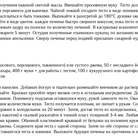
 получения пышной светлой массы. Вмешайте просеянную муку. Тесто до
 пергамента для выпечки. Чайной ложкой отсадите тесто в виде лепешек 
плыться и быть тонкими. Выпекайте в разогретой до 180°C духовке окол
йте в виде цветов: каждое печенье быстро сверните конусом, пока тесто 
ежьте цедру на полоски по количеству печений. В кастрюльке вскипятит
оварите 5 минут. Остудив полученные «тычинки»-цукаты, по желанию мо
инки-апельсинки. Сверху печенье перед подачей присыпьте сахарной пу
косового, персикового, тыквенного) или густого джема, 50 г несладкого й
ахара, 400 г муки + для работы с тестом, 100 г кукурузного или картофель
еля.
 и ванилин. Добавьте йогурт и тщательно размешайте венчиком до раство
шайте. Крахмал просейте через мелкое сито к остальным ингредиентам. Д
иком. Понемногу подсыпая оставшуюся муку, рукой замесите тесто. Окон
им количеством муки. Тесто получается плотным, не липнет к рукам. Соб
авьте в холодильник на 20 минут. Затем, достав тесто из холодильника,
и пакетом) и скалкой раскатайте в тонкий пласт толщиной 3-4 мм. Любы
ми краями. Обычной пластиковой крышкой от бутылки на половине кружо
джема. Соедините края теста с одной стороны. Затем по обе стороны от 
тавшегося теста и начинки. Выложите будущее печенье на противень и о