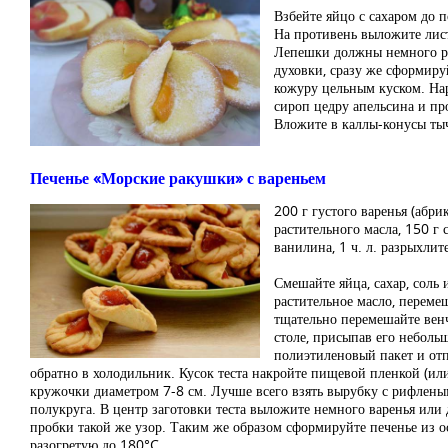
Взбейте яйцо с сахаром до
На противень выложите лист
Лепешки должны немного рас
духовки, сразу же сформиру
кожуру цельным куском. Нар
сироп цедру апельсина и пр
Вложите в каллы-конусы тыч
Печенье «Морские ракушки» с вареньем
200 г густого варенья (абри
растительного масла, 150 г с
ванилина, 1 ч. л. разрыхлит
Смешайте яйца, сахар, соль
растительное масло, переме
тщательно перемешайте венч
столе, присыпав его небольш
полиэтиленовый пакет и отпр
обратно в холодильник. Кусок теста накройте пищевой пленкой (ил
кружочки диаметром 7-8 см. Лучше всего взять вырубку с рифлены
полукруга. В центр заготовки теста выложите немного варенья или 
пробки такой же узор. Таким же образом сформируйте печенье из ос
разогретую до 180°C.