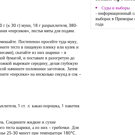
Суды и выборы
- информационный с
выборах в Приморье 
года
0 г (± 30 г) муки, 18 г разрыхлителя, 380-
ния «персиков», листья мяты для подачи.
ремешайте. Постепенно просейте туда муку,
ерните тесто в пищевую пленку или кулек и
весами), скатайте из них шарики – в
й бумагой, и поставьте в разогретую до
ожкой вырежьте середину, делая глубокую
сой начините половинки заготовок. Затем
ите «персики» на несколько секунд в сок –
рыхлителя, 1 ст. л. какао-порошка, 1 пакетик
ель. Соедините жидкие и сухие
го теста шарики, а из них – грибочки. Для
енье 25-30 минут при температуре 180°C.