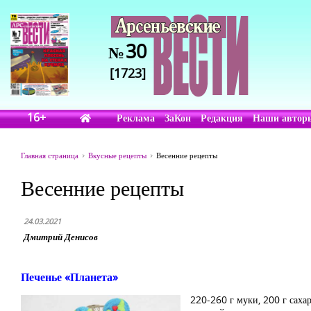
30
№
[1723]
16+
Реклама
ЗаКон
Редакция
Наши автор
Главная страница
Вкусные рецепты
Весенние рецепты
Весенние рецепты
24.03.2021
Дмитрий Денисов
Печенье «Планета»
220-260 г муки, 200 г сахара