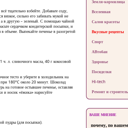
Земля-кормилица
всё тщательно взбейте. Добавьте соду,
Вселенная
 вязкое, сильно его забивать мукой не
а, а в другую – зеленый. С помощью чайной
Салон красоты
асьте сердечком кондитерской посыпки, и
 в объеме. Выпекайте печенье в разогретой
Вкусные рецепты
Спорт
АВтобан
1 ч. л. сливочного масла, 40 г кокосовой
Здоровье
Посиделки
очное тесто и уберите в холодильник на
Hi-tech
е при 180°C около 20 минут. Шоколад
ь на готовое остывшее печенье, оставляя
Ремонт и строитель
ки и носик «ёжика» нарисуйте
ВАШЕ МНЕНИЕ
рной пудры (для посыпки).
почему, по вашем