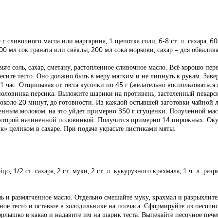
0 г сливочного масла или маргарина, 1 щепотка соли, 6-8 ст. л. сахара, 60
0 мл сок граната или свёклы, 200 мл сока моркови, сахар – для обвалива
вьте соль, сахар, сметану, растопленное сливочное масло. Всё хорошо пе
месите тесто. Оно должно быть в меру мягким и не липнуть к рукам. Зав
 час. Отщипывая от теста кусочки по 45 г (желательно воспользоваться 
половинка персика. Выложите шарики на противень, застеленный пекарско
около 20 минут, до готовности. Из каждой остывшей заготовки чайной л
енным молоком, на это уйдет примерно 350 г сгущенки. Полученной мас
второй начиненной половинкой. Получится примерно 14 пирожных. Окун
ик» целиком в сахаре. При подаче украсьте листиками мяты.
цо, 1/2 ст. сахара, 2 ст. муки, 2 ст. л. кукурузного крахмала, 1 ч. л. раз
ль и размягченное масло. Отдельно смешайте муку, крахмал и разрыхлит
ное тесто и оставьте в холодильнике на полчаса. Сформируйте из песочно
орлышко в какао и надавите им на шарик теста. Выпекайте песочное печ