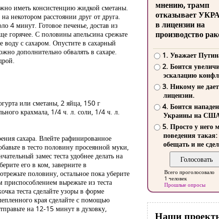
мнению, трамп
лжно иметь консистенцию жидкой сметаны.
отказывает УКР
на некотором расстоянии друг от друга.
в лицензии на
о 4 минут. Готовое печенье, достав из
производство рак
еще горячее. С половины апельсина срежьте
е воду с сахаром. Опустите в сахарный
жно дополнительно обвалять в сахаре.
1. Уважает Путин
дрой.
2. Боится увелич
эскалацию конфл
3. Никому не дает
лицензии.
огурта или сметаны, 2 яйца, 150 г
4. Боится нападе
ного крахмала, 1/4 ч. л. соли, 1/4 ч. л.
Украины на СШ
5. Просто у него 
поведения такая:
рения сахара. Влейте рафинированное
обещать и не сдел
обавьте в тесто половину просеянной муки,
чательный замес теста удобнее делать на
ерите его в ком, заверните в
Всего проголосовало
 отрежьте половину, остальное пока уберите
1 человек
м приспособлением вырежьте из теста
Прошлые опросы
чка теста сделайте узоры в форме
слепленного края сделайте с помощью
тправьте на 12-15 минут в духовку,
Наши проект