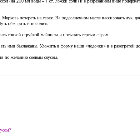
ссол (на 200 мл воды – 1 ст. ложки соли) и в разрезанном виде подержат
. Морковь потереть на терке. На подсолнечном масле пассировать лук, д
уть обжарить и посолить.
ть тонкой струйкой майонеза и посыпать тертым сыром.
ывать ими баклажаны. Уложить в форму наши «лодочки» и в разогретой до
ив по желанию соевым соусом.
оусом?