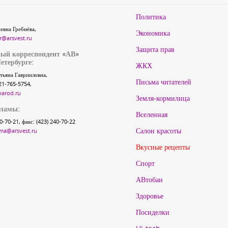
Политика
евна Гребнёва,
Экономика
r@arsvest.ru
Защита прав
ый корреспондент «АВ»
етербурге:
ЖКХ
тьяна Гаврииловна,
Письма читателей
21-765-5754,
narod.ru
Земля-кормилица
кламы:
Вселенная
40-70-21, факс: (423) 240-70-22
Салон красоты
ma@arsvest.ru
Вкусные рецепты
Спорт
АВтобан
Здоровье
Посиделки