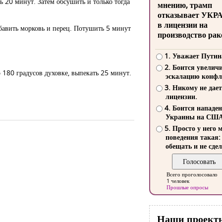
ь 20 минут. Затем обсушить и только тогда
мнению, трамп
отказывает УКР
в лицензии на
обавить морковь и перец. Потушить 5 минут
производство рак
1. Уважает Путин
2. Боится увелич
 180 градусов духовке, выпекать 25 минут.
эскалацию конфл
3. Никому не дает
лицензии.
4. Боится нападе
Украины на СШ
5. Просто у него 
поведения такая:
обещать и не сдел
Всего проголосовало
1 человек
Прошлые опросы
Наши проект