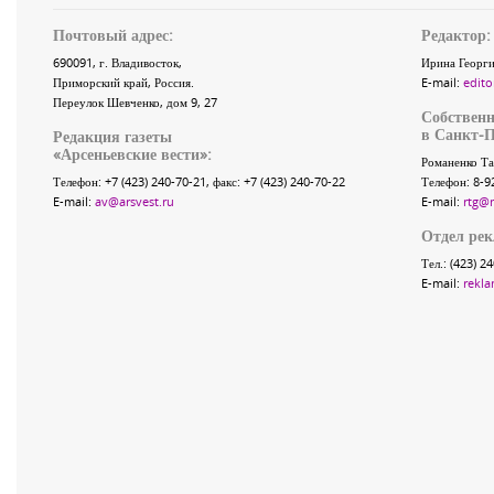
Почтовый адрес:
Редактор:
690091
, г.
Владивосток
,
Ирина Георги
Приморский край
,
Россия
.
E-mail:
edito
Переулок Шевченко
, дом 9, 27
Собственн
в Санкт-П
Редакция газеты
«
Арсеньевские вести
»:
Романенко Та
Телефон:
+7 (423) 240-70-21
, факс:
+7 (423) 240-70-22
Телефон: 8-9
E-mail:
av@arsvest.ru
E-mail:
rtg@
Отдел ре
Тел.: (423) 2
E-mail:
rekla