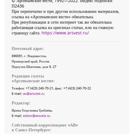
© Арсеньевские вести, 1992—2022. Индекс подписки:
П2436
При перепечатке и при другом использовании материалов,
ссылка на «Арсеньевские вести» обязательна.
При републикации в сети интернет так же обязательна
работающая ссылка на оригинал статьи, или на главную
страницу сайта:
https://www.arsvest.ru/
Почтовый адрес:
690091
, г.
Владивосток
,
Приморский край
,
Россия
.
Переулок Шевченко
, дом 9, 27
Редакция газеты
«
Арсеньевские вести
»:
Телефон:
+7 (423) 240-70-21
, факс:
+7 (423) 240-70-22
E-mail:
av@arsvest.ru
Редактор:
Ирина Георгиевна Гребнёва,
E-mail:
editor@arsvest.ru
Собственный корреспондент «АВ»
в Санкт-Петербурге: