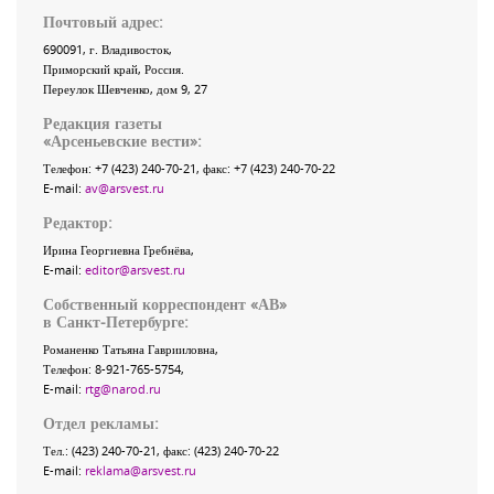
Почтовый адрес:
690091
, г.
Владивосток
,
Приморский край
,
Россия
.
Переулок Шевченко
, дом 9, 27
Редакция газеты
«
Арсеньевские вести
»:
Телефон:
+7 (423) 240-70-21
, факс:
+7 (423) 240-70-22
E-mail:
av@arsvest.ru
Редактор:
Ирина Георгиевна Гребнёва,
E-mail:
editor@arsvest.ru
Собственный корреспондент «АВ»
в Санкт-Петербурге:
Романенко Татьяна Гаврииловна,
Телефон: 8-921-765-5754,
E-mail:
rtg@narod.ru
Отдел рекламы:
Тел.: (423) 240-70-21, факс: (423) 240-70-22
E-mail:
reklama@arsvest.ru