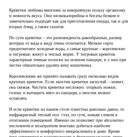
Креветки любимы многими за невероятную пользу организму
и нежность вкуса. Они низкокалорийны и богаты белком и
замечательно подходят как для приготовления пиццы, так и для
вторых блюд, а также салатов.
По сути креветки – это разновидность ракообразных, размер
которых от вида к виду очень отличается. Мелкие сорта
предпочитают холодные воды, а самые крупные – королевские
и тигровые, живут в теплых морях. У тигровых креветок
характерные темные полоски на зеленом панцире, и у них при
чистке обязательно удалять вену кишечника.
Королевскими же принято называть сразу несколько видов
крупных креветок. Если хвостик креветки загнутый – значит,
она свежая. Чистить креветки несложно: оторвать ножки,
голову и вытащить мясо из панциря, а хвостик можно
оставлять.
И если креветки на нашем столе известны довольно давно, то
инфракрасный теплый пол стал, по сути, новым словом в
отоплении помещений. Именно он позволяет при абсолютно
несложном и незатратном монтаже добиться наиболее
эффективного и комфортного микроклимата в доме. Кроме
того современные разновидности и функциональность этого